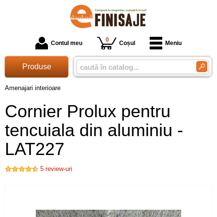
0
Contul meu
Coșul
Meniu
Produse
Amenajari interioare
Cornier Prolux pentru
tencuiala din aluminiu -
LAT227
5
review-uri