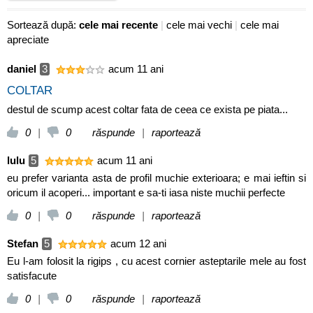
Sortează după:
cele mai recente
|
cele mai vechi
|
cele mai
apreciate
daniel
3
acum 11 ani
COLTAR
destul de scump acest coltar fata de ceea ce exista pe piata...
0
|
0
răspunde
|
raportează
lulu
5
acum 11 ani
eu prefer varianta asta de profil muchie exterioara; e mai ieftin si
oricum il acoperi... important e sa-ti iasa niste muchii perfecte
0
|
0
răspunde
|
raportează
Stefan
5
acum 12 ani
Eu l-am folosit la rigips , cu acest cornier asteptarile mele au fost
satisfacute
0
|
0
răspunde
|
raportează