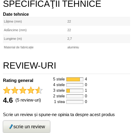
SPECIFICAŢII TEHNICE
Date tehnice
Lățime (mm)
22
Adâncime (mm)
22
Lungime (m)
2,7
Material de fabricație
aluminiu
REVIEW-URI
5 stele
4
Rating general
4 stele
0
3 stele
1
2 stele
0
4.6
(5 review-uri)
1 stea
0
Scrie un review și spune-ne opinia ta despre acest produs
scrie un review