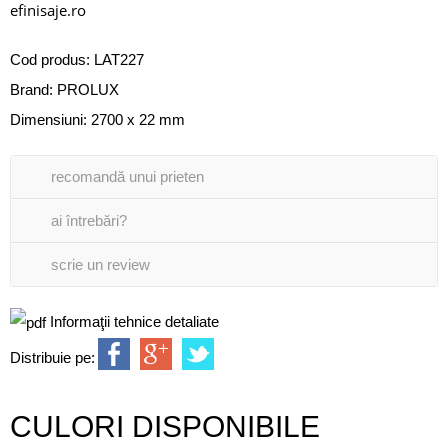
efinisaje.ro
Cod produs:
LAT227
Brand:
PROLUX
Dimensiuni: 2700 x 22 mm
recomandă unui prieten
ai întrebări?
scrie un review
Informaţii tehnice detaliate
Distribuie pe:
CULORI DISPONIBILE