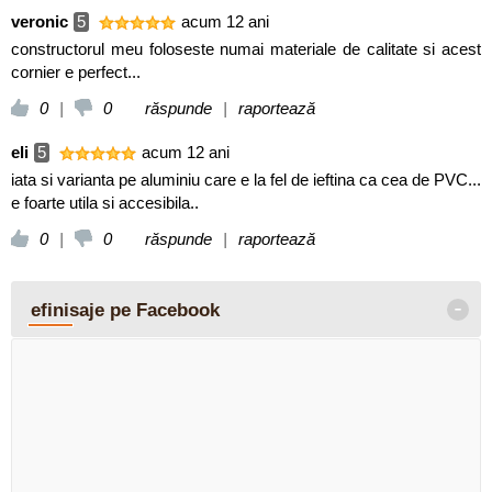
veronic
5
acum 12 ani
constructorul meu foloseste numai materiale de calitate si acest
cornier e perfect...
0
|
0
răspunde
|
raportează
eli
5
acum 12 ani
iata si varianta pe aluminiu care e la fel de ieftina ca cea de PVC...
e foarte utila si accesibila..
0
|
0
răspunde
|
raportează
-
efinisaje pe Facebook