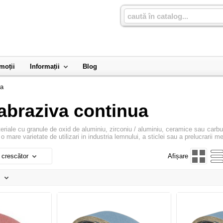
moții
Informații
Blog
ua
abraziva continua
riale cu granule de oxid de aluminiu, zirconiu / aluminiu, ceramice sau carbura d
mare varietate de utilizari in industria lemnului, a sticlei sau a prelucrarii me
 crescător
Afișare
l