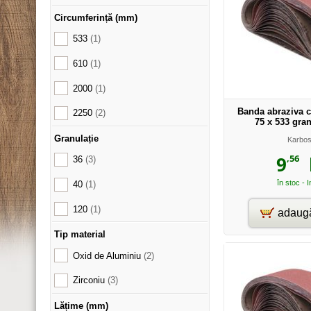
Circumferință (mm)
533
(1)
610
(1)
2000
(1)
Banda abraziva c
2250
(2)
75 x 533 gran
Granulație
Karbo
,56
9
l
36
(3)
în stoc - 
40
(1)
120
(1)
adaugă
Tip material
Oxid de Aluminiu
(2)
Zirconiu
(3)
Lățime (mm)