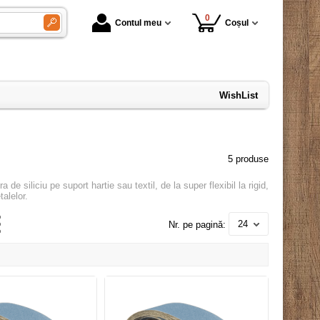
0
Contul meu
Coșul
WishList
5 produse
e siliciu pe suport hartie sau textil, de la super flexibil la rigid,
talelor.
24
Nr. pe pagină: