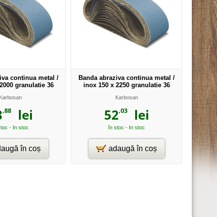
va continua metal /
Banda abraziva continua metal /
2000 granulatie 36
inox 150 x 2250 granulatie 36
Karbosan
Karbosan
,88
,03
3
lei
52
lei
stoc - In stoc
în stoc - In stoc
augă în coș
adaugă în coș