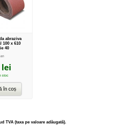
da abraziva
l 100 x 610
ie 40
san
lei
In stoc
 în coș
clud TVA (taxa pe valoare adăugată).