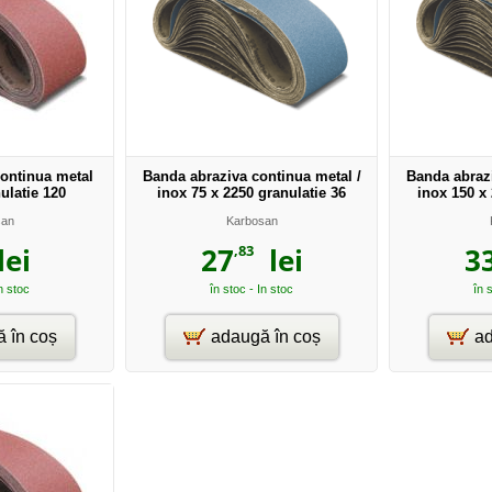
ontinua metal
Banda abraziva continua metal /
Banda abrazi
ulatie 120
inox 75 x 2250 granulatie 36
inox 150 x 
san
Karbosan
,83
ei
27
lei
3
In stoc
în stoc - In stoc
în 
 în coș
adaugă în coș
ad