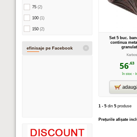
75
(2)
100
(1)
150
(2)
Set 5 buc. ban
continua meta
-
granulat
efinisaje pe Facebook
Karbo
,63
56
în stoc - 
adaugă
1 - 5
din
5
produse
Prețurile afișate in