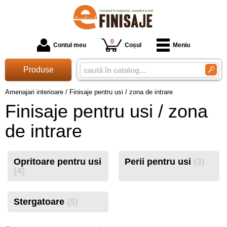
0
Contul meu
Coșul
Meniu
Produse
Amenajari interioare
/
Finisaje pentru usi / zona de intrare
Finisaje pentru usi / zona
de intrare
Opritoare pentru usi
Perii pentru usi
(3)
(4)
Stergatoare
(5)