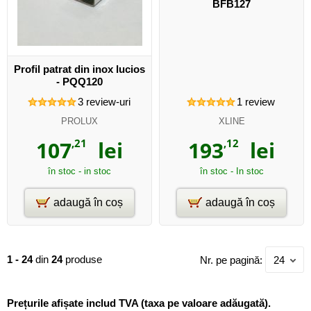
BFB127
Profil patrat din inox lucios
- PQQ120
3
review-uri
1
review
PROLUX
XLINE
107
,21
lei
193
,12
lei
în stoc - in stoc
în stoc - In stoc
adaugă în coș
adaugă în coș
1 - 24
din
24
produse
Nr. pe pagină:
24
Prețurile afișate includ TVA (taxa pe valoare adăugată).