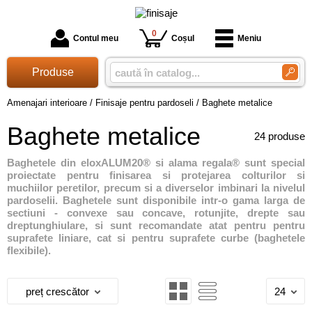
0
Contul meu
Coșul
Meniu
Produse
Amenajari interioare
/
Finisaje pentru pardoseli
/
Baghete metalice
Baghete metalice
24 produse
Baghetele din eloxALUM20® si alama regala® sunt special
proiectate pentru finisarea si protejarea colturilor si
muchiilor peretilor, precum si a diverselor imbinari la nivelul
pardoselii. Baghetele sunt disponibile intr-o gama larga de
sectiuni - convexe sau concave, rotunjite, drepte sau
dreptunghiulare, si sunt recomandate atat pentru pentru
suprafete liniare, cat si pentru suprafete curbe (baghetele
flexibile).
preț crescător
24