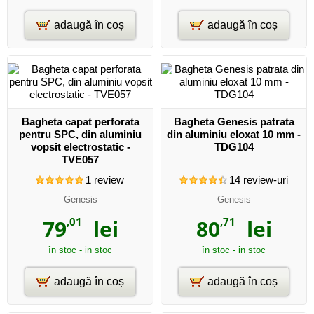
adaugă în coș
adaugă în coș
Bagheta capat perforata
Bagheta Genesis patrata
pentru SPC, din aluminiu
din aluminiu eloxat 10 mm -
vopsit electrostatic -
TDG104
TVE057
1
review
14
review-uri
Genesis
Genesis
79
,01
lei
80
,71
lei
în stoc - in stoc
în stoc - in stoc
adaugă în coș
adaugă în coș