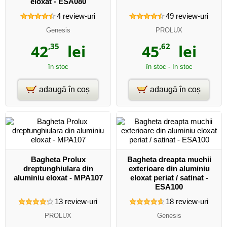
eloxat - ESA080
4
review-uri
49
review-uri
Genesis
PROLUX
42
,35
lei
45
,62
lei
în stoc
în stoc - In stoc
adaugă în coș
adaugă în coș
Bagheta Prolux
Bagheta dreapta muchii
dreptunghiulara din
exterioare din aluminiu
aluminiu eloxat - MPA107
eloxat periat / satinat -
ESA100
13
review-uri
18
review-uri
PROLUX
Genesis