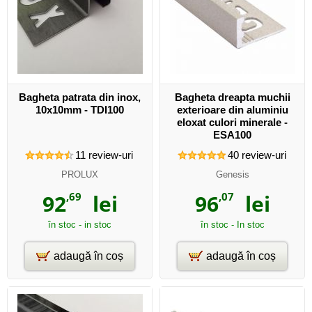
Bagheta patrata din inox,
Bagheta dreapta muchii
10x10mm - TDI100
exterioare din aluminiu
eloxat culori minerale -
ESA100
11
review-uri
40
review-uri
PROLUX
Genesis
92
,69
lei
96
,07
lei
în stoc - in stoc
în stoc - In stoc
adaugă în coș
adaugă în coș