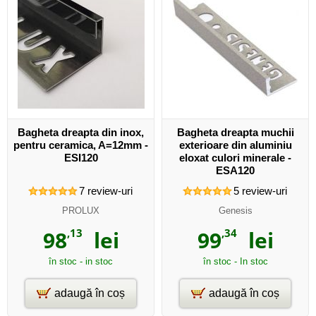
Bagheta dreapta din inox,
Bagheta dreapta muchii
pentru ceramica, A=12mm -
exterioare din aluminiu
ESI120
eloxat culori minerale -
ESA120
7
review-uri
5
review-uri
PROLUX
Genesis
98
,13
lei
99
,34
lei
în stoc - in stoc
în stoc - In stoc
adaugă în coș
adaugă în coș