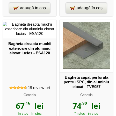
adaugă în coș
adaugă în coș
Bagheta dreapta muchii
exterioare din aluminiu
eloxat lucios - ESA120
Bagheta capat perforata
pentru SPC, din aluminiu
eloxat - TVE057
19
review-uri
Genesis
Genesis
67
,16
lei
74
,90
lei
în stoc - In stoc
în stoc - in stoc