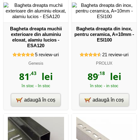
Bagheta dreapta muchii
Bagheta dreapta din inox,
exterioare din aluminiu
pentru ceramica, A=10mm -
eloxat, alamiu lucios -
ESI100
ESA120
5
review-uri
21
review-uri
Genesis
PROLUX
81
,43
lei
89
,18
lei
în stoc - In stoc
în stoc - in stoc
adaugă în coș
adaugă în coș