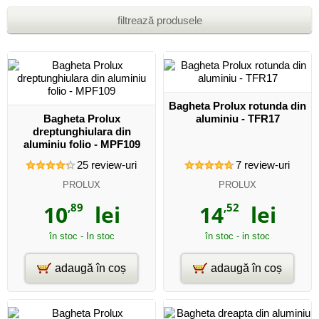
filtrează produsele
Bagheta Prolux rotunda din
Bagheta Prolux
aluminiu - TFR17
dreptunghiulara din
aluminiu folio - MPF109
25
review-uri
7
review-uri
PROLUX
PROLUX
10
,89
lei
14
,52
lei
în stoc - In stoc
în stoc - in stoc
adaugă în coș
adaugă în coș