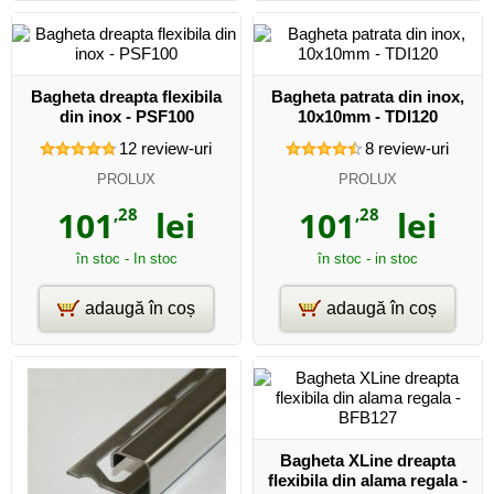
Bagheta dreapta flexibila
Bagheta patrata din inox,
din inox - PSF100
10x10mm - TDI120
12
review-uri
8
review-uri
PROLUX
PROLUX
101
,28
lei
101
,28
lei
în stoc - In stoc
în stoc - in stoc
adaugă în coș
adaugă în coș
Bagheta XLine dreapta
flexibila din alama regala -