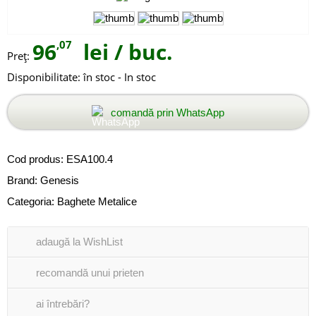
96
,07
lei
/ buc.
Preţ:
Disponibilitate:
în stoc - In stoc
comandă prin WhatsApp
Cod produs:
ESA100.4
Brand:
Genesis
Categoria:
Baghete Metalice
adaugă la WishList
recomandă unui prieten
ai întrebări?