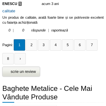
ENESCU
5
acum 3 ani
calitate
Un produs de calitate, arată foarte bine și se potriveste excelent
cu faianța achiziționată
0
|
0
răspunde
|
raportează
Pagini:
1
2
3
4
5
6
7
8
›
scrie un review
Baghete Metalice - Cele Mai
Vândute Produse