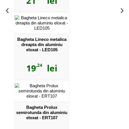
21
lei
‹
›
Bagheta Lineco metalica
dreapta din aluminiu
eloxat - LED105
19
,24
lei
Bagheta Prolux
semirotunda din aluminiu
eloxat - ERT107