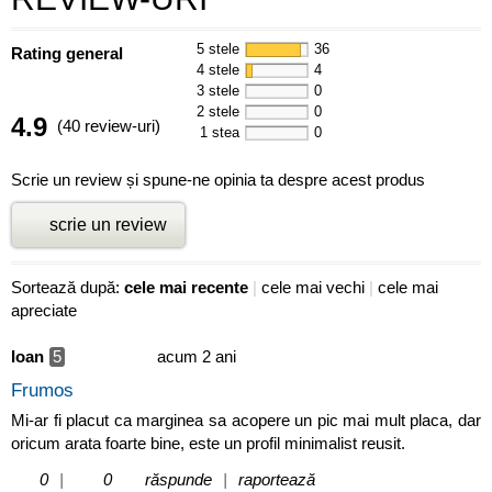
5 stele
36
Rating general
4 stele
4
3 stele
0
2 stele
0
4.9
(40 review-uri)
1 stea
0
Scrie un review și spune-ne opinia ta despre acest produs
scrie un review
Sortează după:
cele mai recente
|
cele mai vechi
|
cele mai
apreciate
Ioan
5
acum 2 ani
Frumos
Mi-ar fi placut ca marginea sa acopere un pic mai mult placa, dar
oricum arata foarte bine, este un profil minimalist reusit.
0
|
0
răspunde
|
raportează