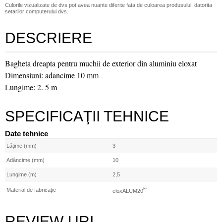
Culorile vizualizate de dvs pot avea nuante diferite fata de culoarea produsului, datorita
setarilor computerului dvs.
DESCRIERE
Bagheta dreapta pentru muchii de exterior din aluminiu eloxat
Dimensiuni: adancime 10 mm
Lungime: 2. 5 m
SPECIFICAŢII TEHNICE
Date tehnice
Lățime (mm)
3
Adâncime (mm)
10
Lungime (m)
2,5
®
Material de fabricație
eloxALUM20
REVIEW-URI