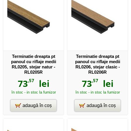
Terminatie dreapta pt
Terminatie dreapta pt
panoul cu riflaje medii
panoul cu riflaje medii
RL0205, stejar natur -
RL0206, stejar clasic -
RL0205R
RL0206R
73
,57
lei
73
,57
lei
în stoc - in stoc la furnizor
în stoc - in stoc la furnizor
adaugă în coș
adaugă în coș