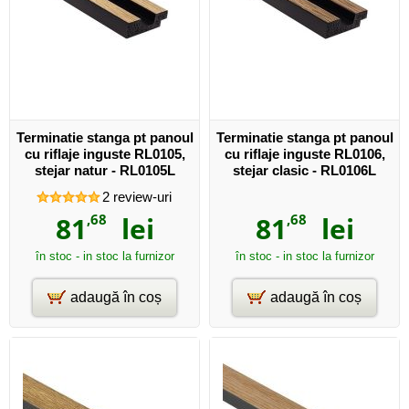
Terminatie stanga pt panoul
Terminatie stanga pt panoul
cu riflaje inguste RL0105,
cu riflaje inguste RL0106,
stejar natur - RL0105L
stejar clasic - RL0106L
2
review-uri
81
,68
lei
81
,68
lei
în stoc - in stoc la furnizor
în stoc - in stoc la furnizor
adaugă în coș
adaugă în coș