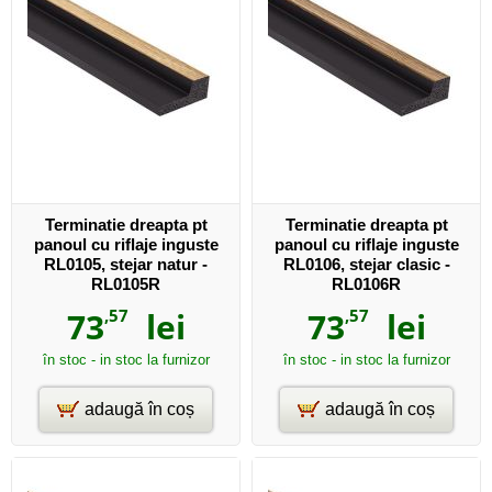
Terminatie dreapta pt
Terminatie dreapta pt
panoul cu riflaje inguste
panoul cu riflaje inguste
RL0105, stejar natur -
RL0106, stejar clasic -
RL0105R
RL0106R
73
,57
lei
73
,57
lei
în stoc - in stoc la furnizor
în stoc - in stoc la furnizor
adaugă în coș
adaugă în coș