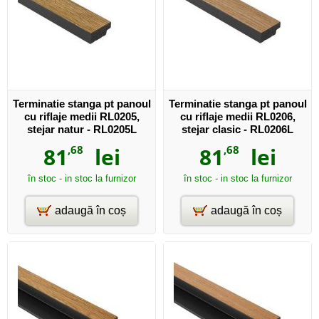
Terminatie stanga pt panoul
Terminatie stanga pt panoul
cu riflaje medii RL0205,
cu riflaje medii RL0206,
stejar natur - RL0205L
stejar clasic - RL0206L
81
,68
lei
81
,68
lei
în stoc - in stoc la furnizor
în stoc - in stoc la furnizor
adaugă în coș
adaugă în coș