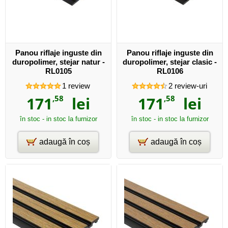
Panou riflaje inguste din
Panou riflaje inguste din
duropolimer, stejar natur -
duropolimer, stejar clasic -
RL0105
RL0106
1
review
2
review-uri
171
,58
lei
171
,58
lei
în stoc - in stoc la furnizor
în stoc - in stoc la furnizor
adaugă în coș
adaugă în coș