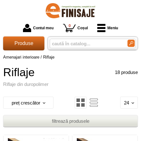
0
Contul meu
Coșul
Meniu
Produse
Amenajari interioare
/
Riflaje
Riflaje
18 produse
Riflaje din duropolimer
preț crescător
24
filtrează produsele