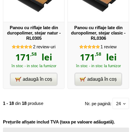
Panou cu riflaje late din
Panou cu riflaje late din
duropolimer, stejar natur -
duropolimer, stejar clasic -
RL0305
RL0306
2
review-uri
1
review
171
,58
lei
171
,58
lei
în stoc - in stoc la furnizor
în stoc - in stoc la furnizor
adaugă în coș
adaugă în coș
1 - 18
din
18
produse
Nr. pe pagină:
24
Prețurile afișate includ TVA (taxa pe valoare adăugată).