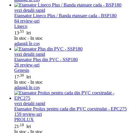
vezi detalii rapid
Etansator Lineco Plus / Banda etansare cada - BSP180
84
review-uri
Lineco
,55
13
lei
în stoc - In stoc
adaugă în coș
vezi detalii rapid
Etansator Plus din PVC - SSP180
26
review-uri
Genesis
,30
17
lei
în stoc - In stoc
adaugă în coș
vezi detalii rapid
Etansator Prolux pentru cada din PVC coextrudat - EPC275
159
review-uri
PROLUX
,18
21
lei
în stoc - In stoc