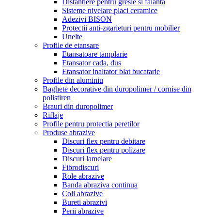
Distantiere pentru gresie si faianta
Sisteme nivelare placi ceramice
Adezivi BISON
Protectii anti-zgarieturi pentru mobilier
Unelte
Profile de etansare
Etansatoare tamplarie
Etansator cada, dus
Etansator inaltator blat bucatarie
Profile din aluminiu
Baghete decorative din duropolimer / cornise din
polistiren
Brauri din duropolimer
Riflaje
Profile pentru protectia peretilor
Produse abrazive
Discuri flex pentru debitare
Discuri flex pentru polizare
Discuri lamelare
Fibrodiscuri
Role abrazive
Banda abraziva continua
Coli abrazive
Bureti abrazivi
Perii abrazive