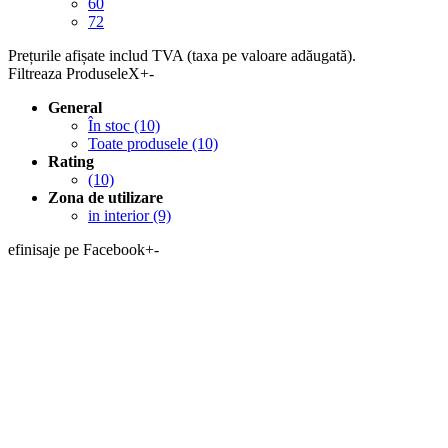
60
72
Prețurile afișate includ TVA (taxa pe valoare adăugată).
Filtreaza Produsele
X
+
-
General
În stoc
(10)
Toate produsele
(10)
Rating
(10)
Zona de utilizare
in interior
(9)
efinisaje pe Facebook
+
-