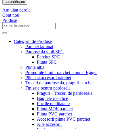
autentificare
Am uitat parola
Cont nou
Produse
Categorii de Produse
Parchet laminat
Pardoseala vinil SPC
Parchet SPC
Plinta SPC
Plinta alba
Promotiile lunii - parchet laminat Egger
Plinta si accesorii parchet
Treceri de pardoseala, praguri parchet
Finisaje pentru pardoseli
Praguri - Treceri de pardoseala
Baghete metalice
Profile de dilatatie
Plinta MDF parchet
Plinta PVC parchet
Accesorii plinta PVC parchet
Alte accesorii