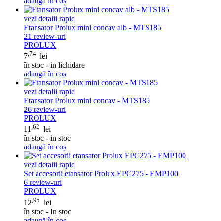
adaugă în coș
vezi detalii rapid
Etansator Prolux mini concav alb - MTS185
21
review-uri
PROLUX
,74
7
lei
în stoc - in lichidare
adaugă în coș
vezi detalii rapid
Etansator Prolux mini concav - MTS185
26
review-uri
PROLUX
,62
11
lei
în stoc - in stoc
adaugă în coș
vezi detalii rapid
Set accesorii etansator Prolux EPC275 - EMP100
6
review-uri
PROLUX
,95
12
lei
în stoc - In stoc
adaugă în coș