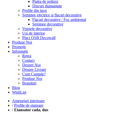
Piatra de polizor
Discuri diamantate
Profile din inox
Seminee electrice si flacari decorative
Flacari decorative / Foc ambiental
Seminee decorative
Vopsele decorative
Usi de interior
Placi OSB Decowall
Produse Noi
Promoții
Informații
Rețea
Contact
Despre Noi
Despre Livrare
Cum Cumpăr?
Produse Noi
Branduri
Blog
WishList
Amenajari interioare
/
Profile de etansare
/
Etansator cada, dus