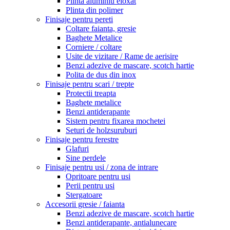
Plinta aluminiu eloxat
Plinta din polimer
Finisaje pentru pereti
Coltare faianta, gresie
Baghete Metalice
Corniere / coltare
Usite de vizitare / Rame de aerisire
Benzi adezive de mascare, scotch hartie
Polita de dus din inox
Finisaje pentru scari / trepte
Protectii treapta
Baghete metalice
Benzi antiderapante
Sistem pentru fixarea mochetei
Seturi de holzsuruburi
Finisaje pentru ferestre
Glafuri
Sine perdele
Finisaje pentru usi / zona de intrare
Opritoare pentru usi
Perii pentru usi
Stergatoare
Accesorii gresie / faianta
Benzi adezive de mascare, scotch hartie
Benzi antiderapante, antialunecare