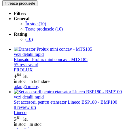
filtrează produsele
Filtre:
General
În stoc
(10)
Toate produsele
(10)
Rating
(10)
vezi detalii rapid
Etansator Prolux mini concav - MTS185
55
review-uri
PROLUX
,84
4
lei
în stoc - in lichidare
adaugă în coș
vezi detalii rapid
Set accesorii pentru etansator Lineco BSP180 - BMP100
8
review-uri
Lineco
,81
5
lei
în stoc - In stoc