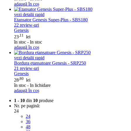
adaugă în coș
vezi detalii rapid
Etansator Genesis Super-Plus - SBS180
22
review-uri
Genesis
,11
23
lei
în stoc - In stoc
adaugă în coș
vezi detalii rapid
Bordura etansatoare Genesis - SRP250
21
review-uri
Genesis
,80
28
lei
în stoc - In lichidare
adaugă în coș
1 - 10
din
10
produse
Nr. pe pagină:
24
24
36
48