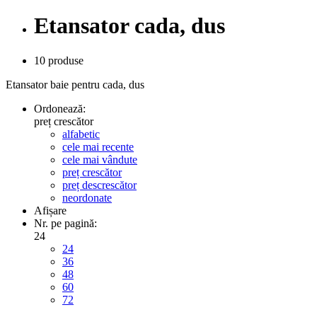
Etansator cada, dus
10 produse
Etansator baie pentru cada, dus
Ordonează:
preț crescător
alfabetic
cele mai recente
cele mai vândute
preț crescător
preț descrescător
neordonate
Afișare
Nr. pe pagină:
24
24
36
48
60
72