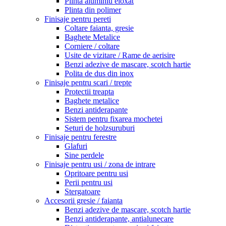
Plinta aluminiu eloxat
Plinta din polimer
Finisaje pentru pereti
Coltare faianta, gresie
Baghete Metalice
Corniere / coltare
Usite de vizitare / Rame de aerisire
Benzi adezive de mascare, scotch hartie
Polita de dus din inox
Finisaje pentru scari / trepte
Protectii treapta
Baghete metalice
Benzi antiderapante
Sistem pentru fixarea mochetei
Seturi de holzsuruburi
Finisaje pentru ferestre
Glafuri
Sine perdele
Finisaje pentru usi / zona de intrare
Opritoare pentru usi
Perii pentru usi
Stergatoare
Accesorii gresie / faianta
Benzi adezive de mascare, scotch hartie
Benzi antiderapante, antialunecare