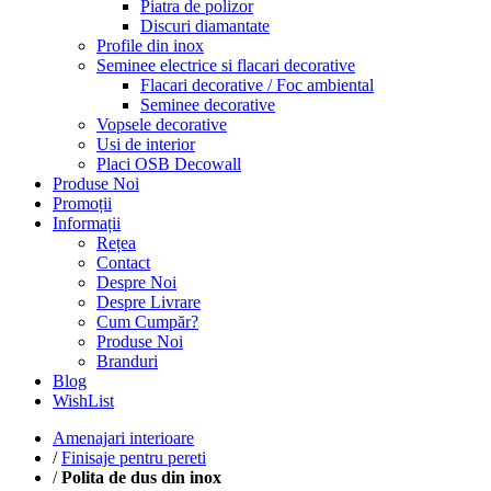
Piatra de polizor
Discuri diamantate
Profile din inox
Seminee electrice si flacari decorative
Flacari decorative / Foc ambiental
Seminee decorative
Vopsele decorative
Usi de interior
Placi OSB Decowall
Produse Noi
Promoții
Informații
Rețea
Contact
Despre Noi
Despre Livrare
Cum Cumpăr?
Produse Noi
Branduri
Blog
WishList
Amenajari interioare
/
Finisaje pentru pereti
/
Polita de dus din inox