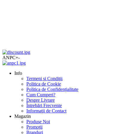
ANPC
+
-
Info
Termeni şi Condiţii
Politica de Cookie
Politica de Confidențialitate
Cum Cumperi?
Despre Livrare
Întrebări Frecvente
Informaţii de Contact
Magazin
Produse Noi
Promoții
Branduri