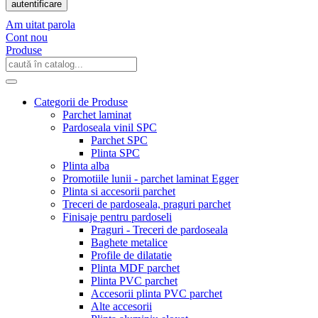
autentificare
Am uitat parola
Cont nou
Produse
Categorii de Produse
Parchet laminat
Pardoseala vinil SPC
Parchet SPC
Plinta SPC
Plinta alba
Promotiile lunii - parchet laminat Egger
Plinta si accesorii parchet
Treceri de pardoseala, praguri parchet
Finisaje pentru pardoseli
Praguri - Treceri de pardoseala
Baghete metalice
Profile de dilatatie
Plinta MDF parchet
Plinta PVC parchet
Accesorii plinta PVC parchet
Alte accesorii