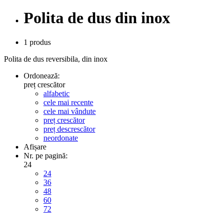
Polita de dus din inox
1 produs
Polita de dus reversibila, din inox
Ordonează:
preț crescător
alfabetic
cele mai recente
cele mai vândute
preț crescător
preț descrescător
neordonate
Afișare
Nr. pe pagină:
24
24
36
48
60
72