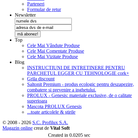
Parteneri
Formular de retur
Newsletter
mă abonez!
Top
Cele Mai Vândute Produse
Cele Mai Comentate Produse
Cele Mai Vizitate Produse
Blog
INSTRUCTIUNI DE INTRETINERE PENTRU
PARCHETUL EGGER CU TEHNOLOGIE cork+
Grila discount
Saltonit Premium - produs ecologic pentru deszapezire,
combatere si prevenire a inghetului.
PROLUX - Genesis: materiale exclusive, de o calitate
superioara
Mascota PROLUX Genesis
...toate articolele & ştirile
© 2008 - 2026
S.C. Profilux S.A.
Magazin online
creat de
Vital Soft
Created in 0.0205 sec