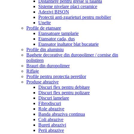
Distantiere pentru gresie si faianta
Sisteme nivelare placi ceramice
Adezivi BISON
Protectii anti-zgarieturi pentru mobilier
Unelte
Profile de etansare
Etansatoare tamplarie
Etansator cada, dus
Etansator inaltator blat bucatarie
Profile din aluminiu
Baghete decorative din duropolimer / cornise din
polistiren
Brauri din duropolimer
Riflaje
Profile pentru protectia peretilor
Produse abrazive
Discuri flex pentru debitare
Discuri flex pentru polizare
Discuri lamelare
Fibrodiscuri
Role abrazive
Banda abraziva continua
Coli abrazive
Bureti abrazivi
Perii abrazive