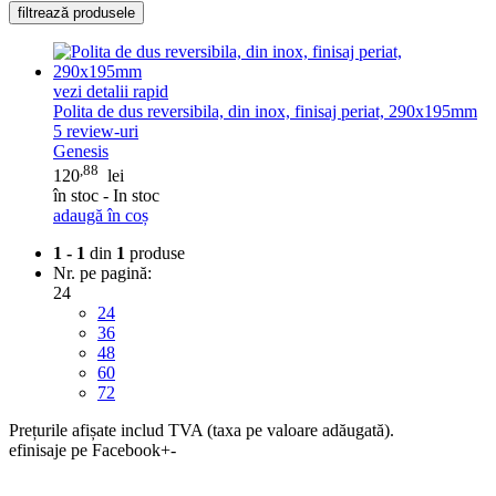
filtrează produsele
vezi detalii rapid
Polita de dus reversibila, din inox, finisaj periat, 290x195mm
5
review-uri
Genesis
,88
120
lei
în stoc - In stoc
adaugă în coș
1 - 1
din
1
produse
Nr. pe pagină:
24
24
36
48
60
72
Prețurile afișate includ TVA (taxa pe valoare adăugată).
efinisaje pe Facebook
+
-