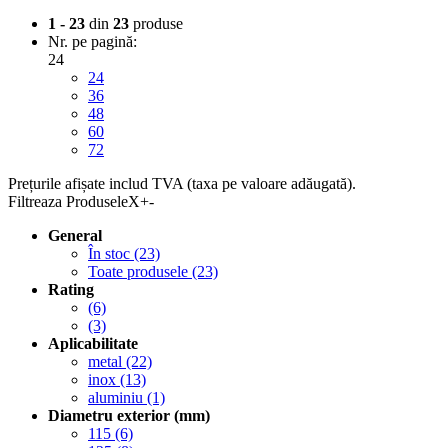
1 - 23
din
23
produse
Nr. pe pagină:
24
24
36
48
60
72
Prețurile afișate includ TVA (taxa pe valoare adăugată).
Filtreaza Produsele
X
+
-
General
În stoc
(23)
Toate produsele
(23)
Rating
(6)
(3)
Aplicabilitate
metal
(22)
inox
(13)
aluminiu
(1)
Diametru exterior (mm)
115
(6)