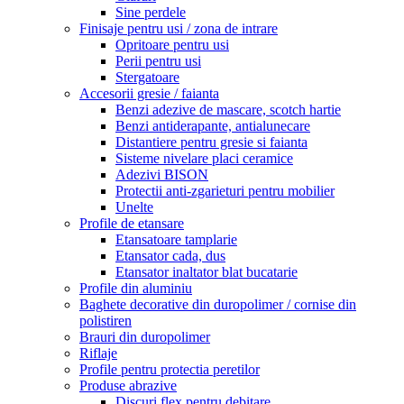
Sine perdele
Finisaje pentru usi / zona de intrare
Opritoare pentru usi
Perii pentru usi
Stergatoare
Accesorii gresie / faianta
Benzi adezive de mascare, scotch hartie
Benzi antiderapante, antialunecare
Distantiere pentru gresie si faianta
Sisteme nivelare placi ceramice
Adezivi BISON
Protectii anti-zgarieturi pentru mobilier
Unelte
Profile de etansare
Etansatoare tamplarie
Etansator cada, dus
Etansator inaltator blat bucatarie
Profile din aluminiu
Baghete decorative din duropolimer / cornise din
polistiren
Brauri din duropolimer
Riflaje
Profile pentru protectia peretilor
Produse abrazive
Discuri flex pentru debitare