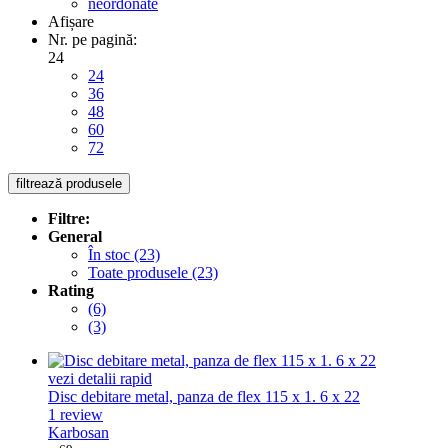
neordonate
Afișare
Nr. pe pagină:
24
24
36
48
60
72
filtrează produsele
Filtre:
General
În stoc
(23)
Toate produsele
(23)
Rating
(6)
(3)
vezi detalii rapid
Disc debitare metal, panza de flex 115 x 1. 6 x 22
1
review
Karbosan