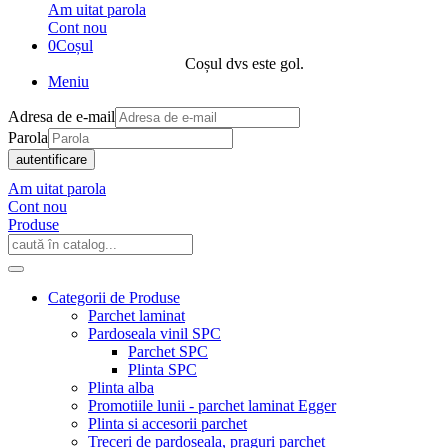
Am uitat parola
Cont nou
0
Coșul
Coșul dvs este gol.
Meniu
Adresa de e-mail
Parola
autentificare
Am uitat parola
Cont nou
Produse
Categorii de Produse
Parchet laminat
Pardoseala vinil SPC
Parchet SPC
Plinta SPC
Plinta alba
Promotiile lunii - parchet laminat Egger
Plinta si accesorii parchet
Treceri de pardoseala, praguri parchet