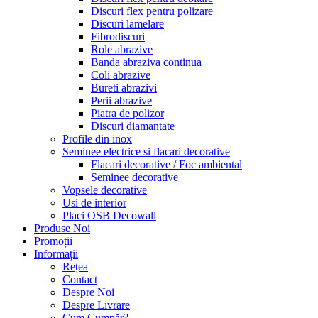
Discuri flex pentru polizare
Discuri lamelare
Fibrodiscuri
Role abrazive
Banda abraziva continua
Coli abrazive
Bureti abrazivi
Perii abrazive
Piatra de polizor
Discuri diamantate
Profile din inox
Seminee electrice si flacari decorative
Flacari decorative / Foc ambiental
Seminee decorative
Vopsele decorative
Usi de interior
Placi OSB Decowall
Produse Noi
Promoții
Informații
Rețea
Contact
Despre Noi
Despre Livrare
Cum Cumpăr?