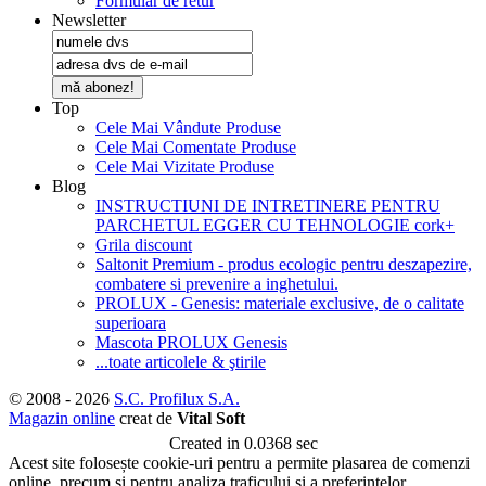
Formular de retur
Newsletter
mă abonez!
Top
Cele Mai Vândute Produse
Cele Mai Comentate Produse
Cele Mai Vizitate Produse
Blog
INSTRUCTIUNI DE INTRETINERE PENTRU
PARCHETUL EGGER CU TEHNOLOGIE cork+
Grila discount
Saltonit Premium - produs ecologic pentru deszapezire,
combatere si prevenire a inghetului.
PROLUX - Genesis: materiale exclusive, de o calitate
superioara
Mascota PROLUX Genesis
...toate articolele & ştirile
© 2008 - 2026
S.C. Profilux S.A.
Magazin online
creat de
Vital Soft
Created in 0.0368 sec
Acest site folosește cookie-uri pentru a permite plasarea de comenzi
online, precum și pentru analiza traficului și a preferințelor