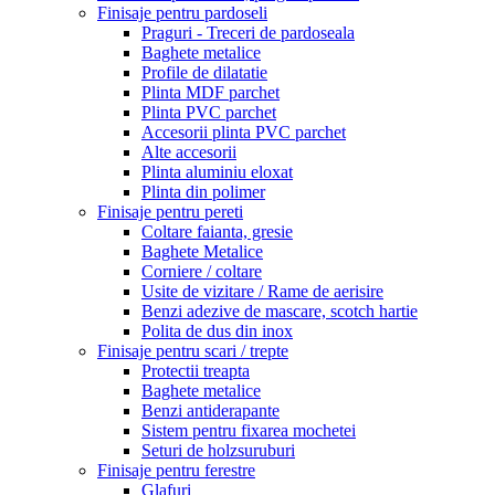
Finisaje pentru pardoseli
Praguri - Treceri de pardoseala
Baghete metalice
Profile de dilatatie
Plinta MDF parchet
Plinta PVC parchet
Accesorii plinta PVC parchet
Alte accesorii
Plinta aluminiu eloxat
Plinta din polimer
Finisaje pentru pereti
Coltare faianta, gresie
Baghete Metalice
Corniere / coltare
Usite de vizitare / Rame de aerisire
Benzi adezive de mascare, scotch hartie
Polita de dus din inox
Finisaje pentru scari / trepte
Protectii treapta
Baghete metalice
Benzi antiderapante
Sistem pentru fixarea mochetei
Seturi de holzsuruburi
Finisaje pentru ferestre
Glafuri