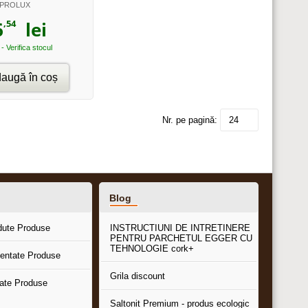
PROLUX
,54
6
lei
 - Verifica stocul
augă în coș
Nr. pe pagină:
24
Blog
dute Produse
INSTRUCTIUNI DE INTRETINERE
PENTRU PARCHETUL EGGER CU
TEHNOLOGIE cork+
entate Produse
Grila discount
tate Produse
Saltonit Premium - produs ecologic