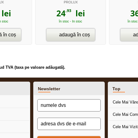
UX
PROLUX
,93
lei
24
lei
3
In stoc
în stoc - In stoc
în stoc
 în coș
adaugă în coș
ad
clud TVA (taxa pe valoare adăugată).
Newsletter
Top
Cele Mai Vân
Cele Mai Com
Cele Mai Vizi