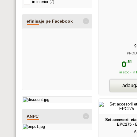
in interior
(7)
-
efinisaje pe Facebook
9
PROL
,51
0
l
în stoc - In 
adaugă
-
ANPC
Set accesorii et
EPC275 - 
6