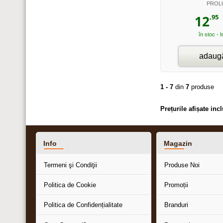
PROL
,95
12
în stoc - 
adaugă
1 - 7
din
7
produse
Prețurile afișate in
Info
Magazin
Termeni şi Condiţii
Produse Noi
Politica de Cookie
Promoții
Politica de Confidențialitate
Branduri