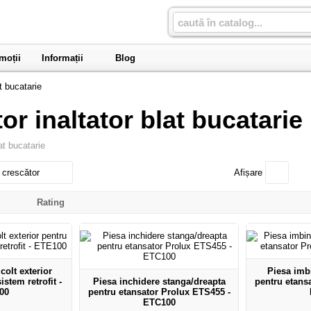
moții
Informații
Blog
t bucatarie
or inaltator blat bucatarie
at bucatarie
 crescător
Afișare
l
Rating
colt exterior
Piesa imbi
istem retrofit -
Piesa inchidere stanga/dreapta
pentru etans
00
pentru etansator Prolux ETS455 -
ETC100