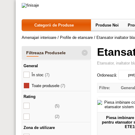
Categorii de Produse
Produse Noi
Pro
Amenajari interioare
/
Profile de etansare
/
Etansator inaltator bla
Etansat
-
Filtreaza Produsele
Etansator, inaltator bl
General
În stoc
(7)
preț
Ordonează:
Toate produsele
(7)
Filtre:
Genera
Rating
(5)
(2)
Piesa imbinare 
pentru etansator s
ETE1
Zona de utilizare