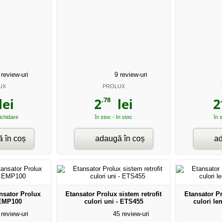
review-uri
9
review-uri
UX
PROLUX
,78
ei
2
lei
2
lichidare
în stoc - In stoc
în 
 în coș
adaugă în coș
ad
ansator Prolux
Etansator Prolux sistem retrofit
Etansator Pr
EMP100
culori uni - ETS455
culori l
review-uri
45
review-uri