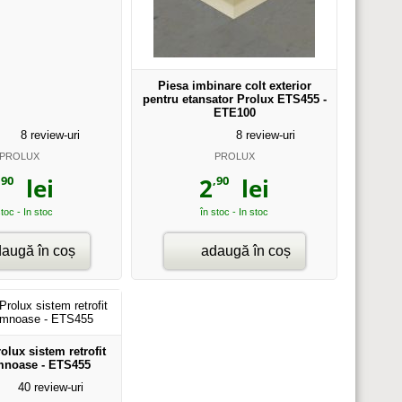
Piesa imbinare colt exterior
pentru etansator Prolux ETS455 -
ETE100
8
review-uri
8
review-uri
PROLUX
PROLUX
,90
,90
lei
2
lei
stoc - In stoc
în stoc - In stoc
augă în coș
adaugă în coș
olux sistem retrofit
emnoase - ETS455
40
review-uri