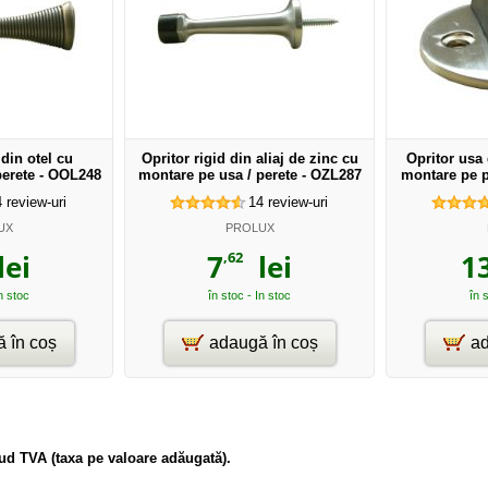
 din otel cu
Opritor rigid din aliaj de zinc cu
Opritor usa 
perete - OOL248
montare pe usa / perete - OZL287
montare pe 
4
review-uri
14
review-uri
UX
PROLUX
,62
ei
7
lei
1
in stoc
în stoc - In stoc
în 
 în coș
adaugă în coș
ad
clud TVA (taxa pe valoare adăugată).