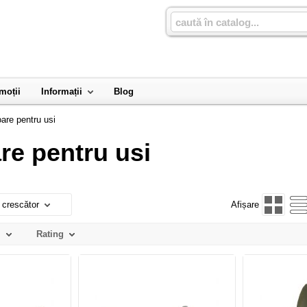
moții
Informații
Blog
oare pentru usi
re pentru usi
 crescător
Afișare
l
Rating