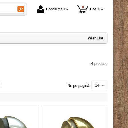
0
Contul meu
Coșul
WishList
4 produse
24
Nr. pe pagină: