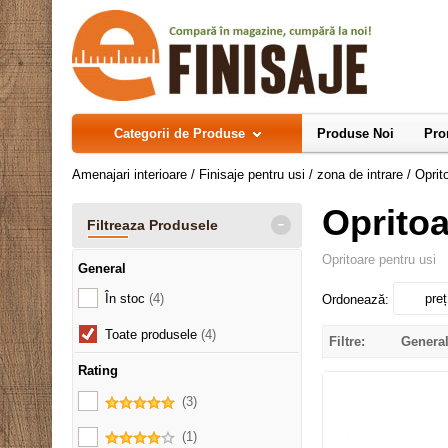
Categorii de Produse
Produse Noi
Pro
Amenajari interioare
/
Finisaje pentru usi / zona de intrare
/
Oprit
Opritoa
-
Filtreaza Produsele
Opritoare pentru usi
General
În stoc
(4)
preț
Ordonează:
Toate produsele
(4)
Filtre:
Genera
Rating
(3)
(1)