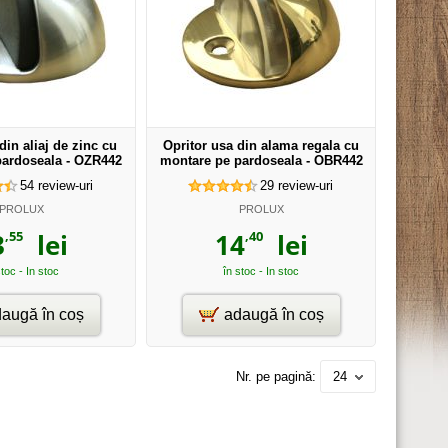
din aliaj de zinc cu
Opritor usa din alama regala cu
pardoseala - OZR442
montare pe pardoseala - OBR442
54
review-uri
29
review-uri
PROLUX
PROLUX
,55
,40
3
lei
14
lei
stoc - In stoc
în stoc - In stoc
augă în coș
adaugă în coș
Nr. pe pagină:
24