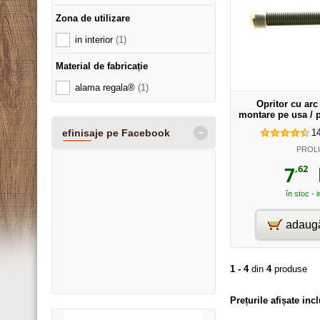
Zona de utilizare
in interior
(1)
Material de fabricație
alama regala®
(1)
Opritor cu arc
montare pe usa / 
-
efinisaje pe Facebook
1
PROL
,62
7
l
în stoc - 
adaugă
1 - 4
din
4
produse
Prețurile afișate in