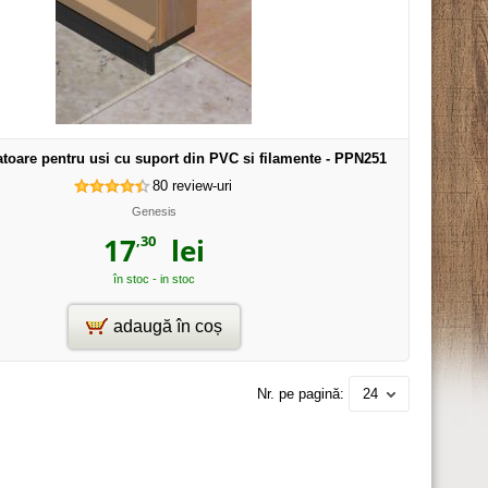
atoare pentru usi cu suport din PVC si filamente - PPN251
80
review-uri
Genesis
,30
17
lei
în stoc - in stoc
adaugă în coș
Nr. pe pagină:
24