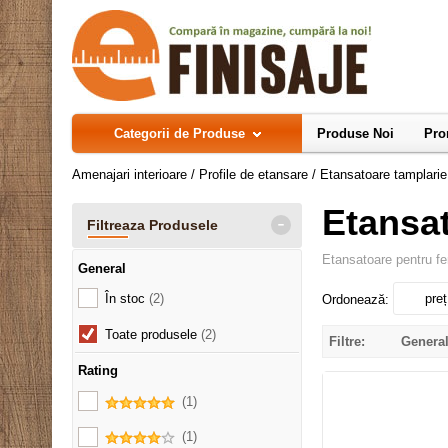
Categorii de Produse
Produse Noi
Pro
Amenajari interioare
/
Profile de etansare
/
Etansatoare tamplarie
Etansat
-
Filtreaza Produsele
Etansatoare pentru fer
General
În stoc
(2)
preț
Ordonează:
Toate produsele
(2)
Filtre:
Genera
Rating
(1)
(1)