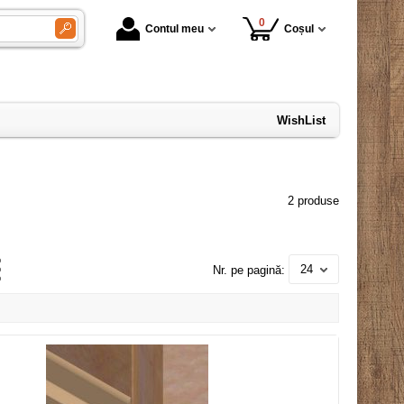
0
Contul meu
Coșul
WishList
2 produse
24
Nr. pe pagină: