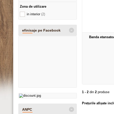
Zona de utilizare
in interior
(2)
-
efinisaje pe Facebook
Banda etansato
1 - 2
din
2
produse
Prețurile afișate in
-
ANPC