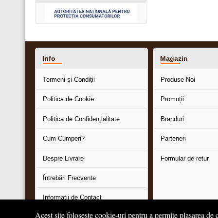
Info
Magazin
Termeni şi Condiţii
Produse Noi
Politica de Cookie
Promoții
Politica de Confidențialitate
Branduri
Cum Cumperi?
Parteneri
Despre Livrare
Formular de retur
Întrebări Frecvente
Informaţii de Contact
Acest site folosește cookie-uri pentru a permite plasarea de c