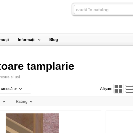
moții
Informații
Blog
oare tamplarie
estre si usi
 crescător
Afișare
l
Rating