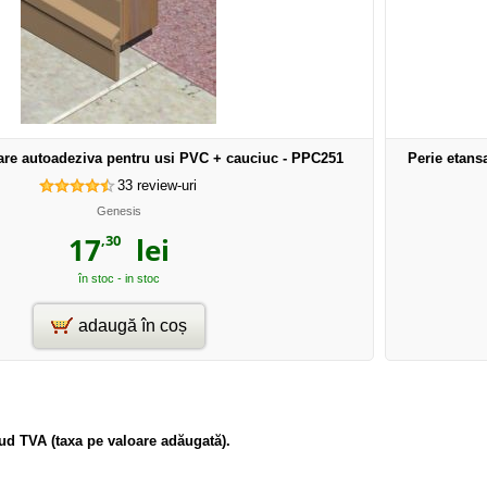
are autoadeziva pentru usi PVC + cauciuc - PPC251
Perie etans
33
review-uri
Genesis
,30
17
lei
în stoc - in stoc
adaugă în coș
clud TVA (taxa pe valoare adăugată).