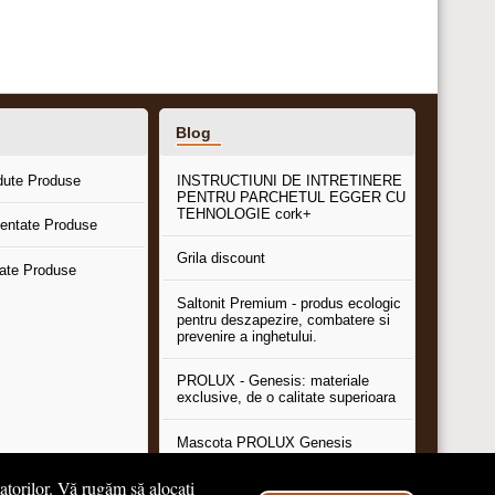
Blog
dute Produse
INSTRUCTIUNI DE INTRETINERE
PENTRU PARCHETUL EGGER CU
TEHNOLOGIE cork+
entate Produse
Grila discount
tate Produse
Saltonit Premium - produs ecologic
pentru deszapezire, combatere si
prevenire a inghetului.
PROLUX - Genesis: materiale
exclusive, de o calitate superioara
Mascota PROLUX Genesis
tatorilor. Vă rugăm să alocați
...toate articolele & ştirile