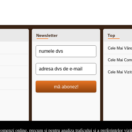
Newsletter
Top
Cele Mai Vân
Cele Mai Com
Cele Mai Vizi
mă abonez!
omenzi online, precum și pentru analiza traficului și a preferințelor vizi