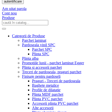
autentificare
Am uitat parola
Cont nou
Produse
Categorii de Produse
Parchet laminat
Pardoseala vinil SPC
Parchet SPC
Plinta SPC
Plinta alba
Promotiile lunii - parchet laminat Egger
Plinta si accesorii parchet
Treceri de pardoseala, praguri parchet
Finisaje pentru pardoseli
Praguri - Treceri de pardoseala
Baghete metalice
Profile de dilatatie
Plinta MDF parchet
Plinta PVC parchet
Accesorii plinta PVC parchet
Alte accesorii