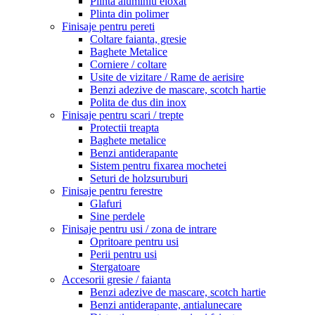
Plinta aluminiu eloxat
Plinta din polimer
Finisaje pentru pereti
Coltare faianta, gresie
Baghete Metalice
Corniere / coltare
Usite de vizitare / Rame de aerisire
Benzi adezive de mascare, scotch hartie
Polita de dus din inox
Finisaje pentru scari / trepte
Protectii treapta
Baghete metalice
Benzi antiderapante
Sistem pentru fixarea mochetei
Seturi de holzsuruburi
Finisaje pentru ferestre
Glafuri
Sine perdele
Finisaje pentru usi / zona de intrare
Opritoare pentru usi
Perii pentru usi
Stergatoare
Accesorii gresie / faianta
Benzi adezive de mascare, scotch hartie
Benzi antiderapante, antialunecare