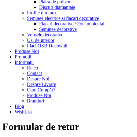
Piatra de polizor
Discuri diamantate
Profile din inox
Seminee electrice si flacari decorative
Flacari decorative / Foc ambiental
Seminee decorative
Vopsele decorative
Usi de interior
Placi OSB Decowall
Produse Noi
Promoții
Informații
Rețea
Contact
Despre Noi
Despre Livrare
Cum Cumpăr?
Produse Noi
Branduri
Blog
WishList
Formular de retur