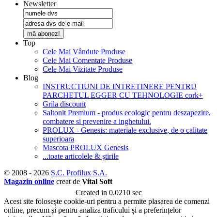
Newsletter
mă abonez!
Top
Cele Mai Vândute Produse
Cele Mai Comentate Produse
Cele Mai Vizitate Produse
Blog
INSTRUCTIUNI DE INTRETINERE PENTRU
PARCHETUL EGGER CU TEHNOLOGIE cork+
Grila discount
Saltonit Premium - produs ecologic pentru deszapezire,
combatere si prevenire a inghetului.
PROLUX - Genesis: materiale exclusive, de o calitate
superioara
Mascota PROLUX Genesis
...toate articolele & ştirile
© 2008 - 2026
S.C. Profilux S.A.
Magazin online
creat de
Vital Soft
Created in 0.0210 sec
Acest site folosește cookie-uri pentru a permite plasarea de comenzi
online, precum și pentru analiza traficului și a preferințelor