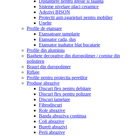
Distantiere pentru gresie si faianta
Sisteme nivelare placi ceramice
Adezivi BISON
Protectii anti-zgarieturi pentru mobilier
Unelte
Profile de etansare
Etansatoare tamplarie
Etansator cada, dus
Etansator inaltator blat bucatarie
Profile din aluminiu
Baghete decorative din duropolimer / cornise din
polistiren
Brauri din duropolimer
Riflaje
Profile pentru protectia peretilor
Produse abrazive
Discuri flex pentru debitare
Discuri flex pentru polizare
Discuri lamelare
Fibrodiscuri
Role abrazive
Banda abraziva continua
Coli abrazive
Bureti abrazivi
Perii abrazive