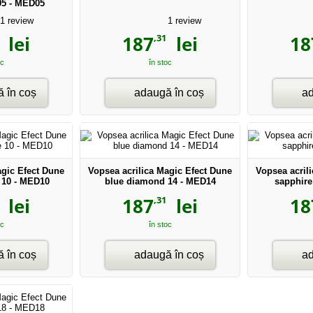
05 - MED05
1
review
1
review
,31
lei
187
lei
18
oc
în stoc
 în coș
adaugă în coș
ad
agic Efect Dune
Vopsea acrilica Magic Efect Dune
Vopsea acril
 10 - MED10
blue diamond 14 - MED14
sapphire
,31
lei
187
lei
18
oc
în stoc
 în coș
adaugă în coș
ad