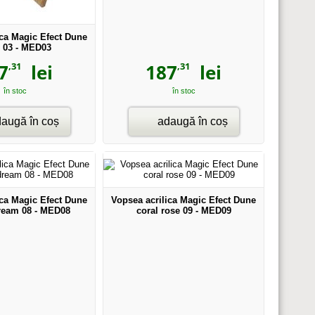
ica Magic Efect Dune
l 03 - MED03
,31
,31
7
lei
187
lei
în stoc
în stoc
augă în coș
adaugă în coș
ica Magic Efect Dune
Vopsea acrilica Magic Efect Dune
dream 08 - MED08
coral rose 09 - MED09