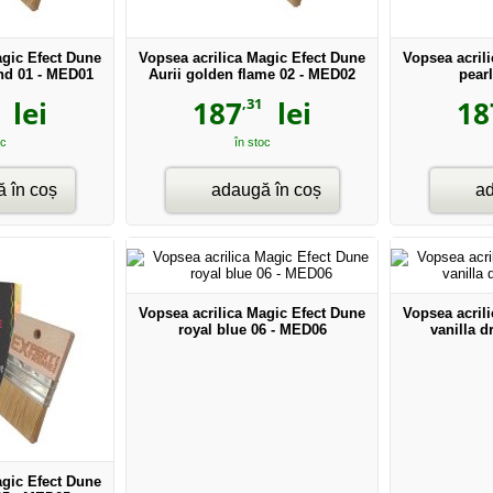
agic Efect Dune
Vopsea acrilica Magic Efect Dune
Vopsea acril
and 01 - MED01
Aurii golden flame 02 - MED02
pear
,31
lei
187
lei
18
oc
în stoc
 în coș
adaugă în coș
ad
Vopsea acrilica Magic Efect Dune
Vopsea acril
royal blue 06 - MED06
vanilla 
agic Efect Dune