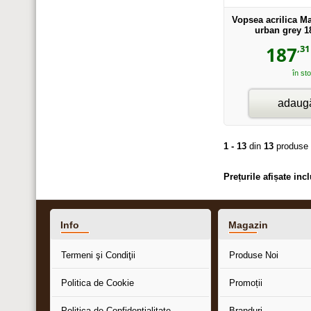
Vopsea acrilica M
urban grey 1
,31
187
în st
adaugă
1 - 13
din
13
produse
Prețurile afișate in
Info
Magazin
Termeni şi Condiţii
Produse Noi
Politica de Cookie
Promoții
Politica de Confidențialitate
Branduri