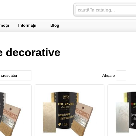
moții
Informații
Blog
e decorative
 crescător
Afișare