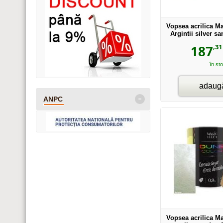
Vopsea acrilica M
Argintii silver s
,31
187
în st
adaugă
-
ANPC
Vopsea acrilica M