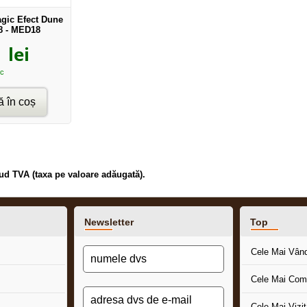
agic Efect Dune
8 - MED18
lei
oc
 în coș
clud TVA (taxa pe valoare adăugată).
Newsletter
Top
Cele Mai Vân
Cele Mai Com
Cele Mai Vizi