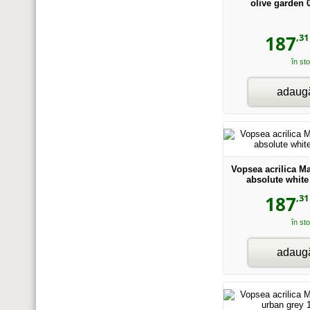
olive garden 
,31
187
în st
adaugă
Vopsea acrilica M
absolute white
,31
187
în st
adaugă