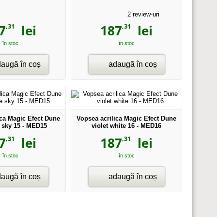
2
review-uri
,31
,31
7
lei
187
lei
în stoc
în stoc
augă în coș
adaugă în coș
ica Magic Efect Dune
Vopsea acrilica Magic Efect Dune
 sky 15 - MED15
violet white 16 - MED16
,31
,31
7
lei
187
lei
în stoc
în stoc
augă în coș
adaugă în coș