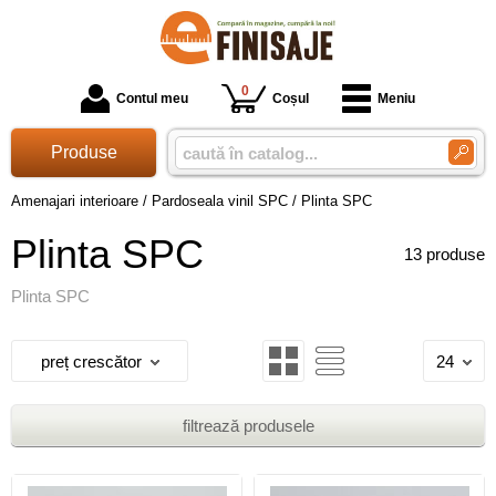
0
Contul meu
Coșul
Meniu
Produse
Amenajari interioare
/
Pardoseala vinil SPC
/
Plinta SPC
Plinta SPC
13 produse
Plinta SPC
preț crescător
24
filtrează produsele