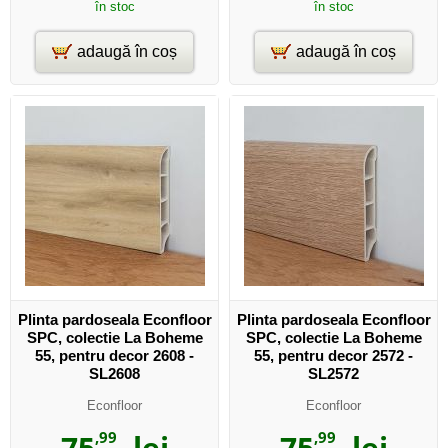
în stoc
în stoc
adaugă în coș
adaugă în coș
Plinta pardoseala Econfloor
Plinta pardoseala Econfloor
SPC, colectie La Boheme
SPC, colectie La Boheme
55, pentru decor 2608 -
55, pentru decor 2572 -
SL2608
SL2572
Econfloor
Econfloor
75
,99
lei
75
,99
lei