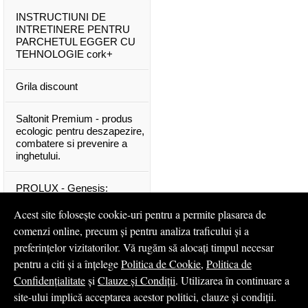
INSTRUCTIUNI DE
INTRETINERE PENTRU
PARCHETUL EGGER CU
TEHNOLOGIE cork+
Grila discount
Saltonit Premium - produs
ecologic pentru deszapezire,
combatere si prevenire a
inghetului.
PROLUX - Genesis:
materiale exclusive, de o
calitate superioara
Acest site folosește cookie-uri pentru a permite plasarea de
comenzi online, precum și pentru analiza traficului și a
Mascota PROLUX Genesis
preferințelor vizitatorilor. Vă rugăm să alocați timpul necesar
pentru a citi și a înțelege
Politica de Cookie
,
Politica de
...toate articolele & ştirile
Confidențialitate
și
Clauze și Condiții
. Utilizarea în continuare a
site-ului implică acceptarea acestor politici, clauze și condiții.
© 2008 - 2026
S.C. Profilux S.A.