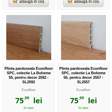
adaugă în coș
adaugă în coș
Plinta pardoseala Econfloor
Plinta pardoseala Econfloor
SPC, colectie La Boheme
SPC, colectie La Boheme
55, pentru decor 2592 -
55, pentru decor 2557 -
SL2592
SL2557
Econfloor
Econfloor
75
,99
lei
75
,99
lei
în stoc
în stoc