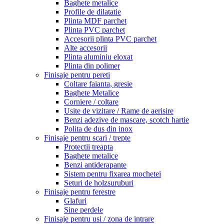
Baghete metalice
Profile de dilatatie
Plinta MDF parchet
Plinta PVC parchet
Accesorii plinta PVC parchet
Alte accesorii
Plinta aluminiu eloxat
Plinta din polimer
Finisaje pentru pereti
Coltare faianta, gresie
Baghete Metalice
Corniere / coltare
Usite de vizitare / Rame de aerisire
Benzi adezive de mascare, scotch hartie
Polita de dus din inox
Finisaje pentru scari / trepte
Protectii treapta
Baghete metalice
Benzi antiderapante
Sistem pentru fixarea mochetei
Seturi de holzsuruburi
Finisaje pentru ferestre
Glafuri
Sine perdele
Finisaje pentru usi / zona de intrare