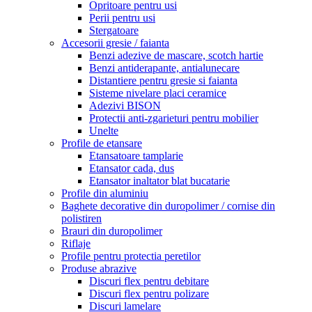
Opritoare pentru usi
Perii pentru usi
Stergatoare
Accesorii gresie / faianta
Benzi adezive de mascare, scotch hartie
Benzi antiderapante, antialunecare
Distantiere pentru gresie si faianta
Sisteme nivelare placi ceramice
Adezivi BISON
Protectii anti-zgarieturi pentru mobilier
Unelte
Profile de etansare
Etansatoare tamplarie
Etansator cada, dus
Etansator inaltator blat bucatarie
Profile din aluminiu
Baghete decorative din duropolimer / cornise din
polistiren
Brauri din duropolimer
Riflaje
Profile pentru protectia peretilor
Produse abrazive
Discuri flex pentru debitare
Discuri flex pentru polizare
Discuri lamelare