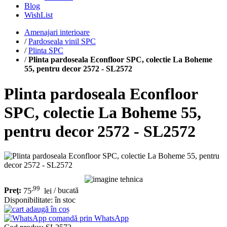
Blog
WishList
Amenajari interioare
/
Pardoseala vinil SPC
/
Plinta SPC
/
Plinta pardoseala Econfloor SPC, colectie La Boheme
55, pentru decor 2572 - SL2572
Plinta pardoseala Econfloor
SPC, colectie La Boheme 55,
pentru decor 2572 - SL2572
,99
Preţ:
75
lei
/ bucată
Disponibilitate:
în stoc
adaugă în coș
comandă prin WhatsApp