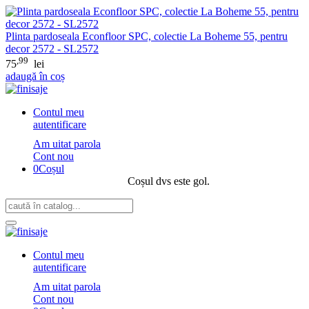
Plinta pardoseala Econfloor SPC, colectie La Boheme 55, pentru
decor 2572 - SL2572
,99
75
lei
adaugă în coș
Contul meu
autentificare
Am uitat parola
Cont nou
0
Coșul
Coșul dvs este gol.
Contul meu
autentificare
Am uitat parola
Cont nou