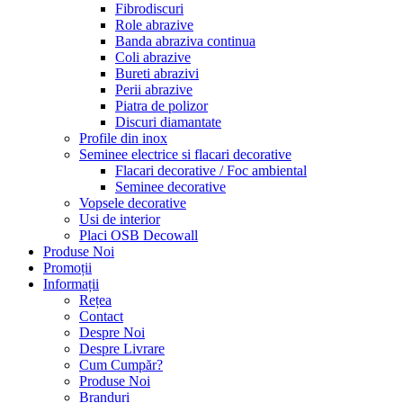
Fibrodiscuri
Role abrazive
Banda abraziva continua
Coli abrazive
Bureti abrazivi
Perii abrazive
Piatra de polizor
Discuri diamantate
Profile din inox
Seminee electrice si flacari decorative
Flacari decorative / Foc ambiental
Seminee decorative
Vopsele decorative
Usi de interior
Placi OSB Decowall
Produse Noi
Promoții
Informații
Rețea
Contact
Despre Noi
Despre Livrare
Cum Cumpăr?
Produse Noi
Branduri