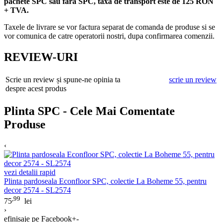
pachete SPC sau fara SPC, taxa de transport este de 125 RON
+ TVA.
Taxele de livrare se vor factura separat de comanda de produse si se
vor comunica de catre operatorii nostri, dupa confirmarea comenzii.
REVIEW-URI
Scrie un review și spune-ne opinia ta
scrie un review
despre acest produs
Plinta SPC - Cele Mai Comentate
Produse
‹
vezi detalii rapid
Plinta pardoseala Econfloor SPC, colectie La Boheme 55, pentru
decor 2574 - SL2574
,99
75
lei
›
efinisaje pe Facebook
+
-