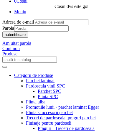
0
Coșul
Coșul dvs este gol.
Meniu
Adresa de e-mail
Parola
autentificare
Am uitat parola
Cont nou
Produse
Categorii de Produse
Parchet laminat
Pardoseala vinil SPC
Parchet SPC
Plinta SPC
Plinta alba
Promotiile lunii - parchet laminat Egger
Plinta si accesorii parchet
Treceri de pardoseala, praguri parchet
Finisaje pentru pardoseli
Praguri - Treceri de pardoseala