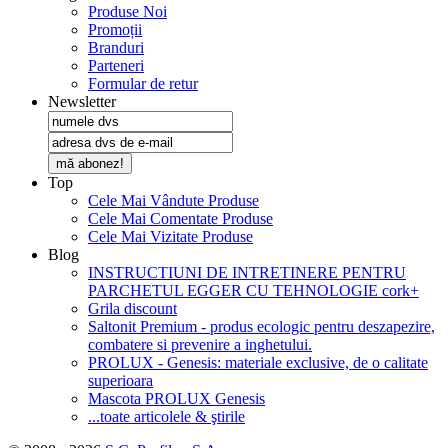
Produse Noi
Promoții
Branduri
Parteneri
Formular de retur
Newsletter
mă abonez!
Top
Cele Mai Vândute Produse
Cele Mai Comentate Produse
Cele Mai Vizitate Produse
Blog
INSTRUCTIUNI DE INTRETINERE PENTRU
PARCHETUL EGGER CU TEHNOLOGIE cork+
Grila discount
Saltonit Premium - produs ecologic pentru deszapezire,
combatere si prevenire a inghetului.
PROLUX - Genesis: materiale exclusive, de o calitate
superioara
Mascota PROLUX Genesis
...toate articolele & ştirile