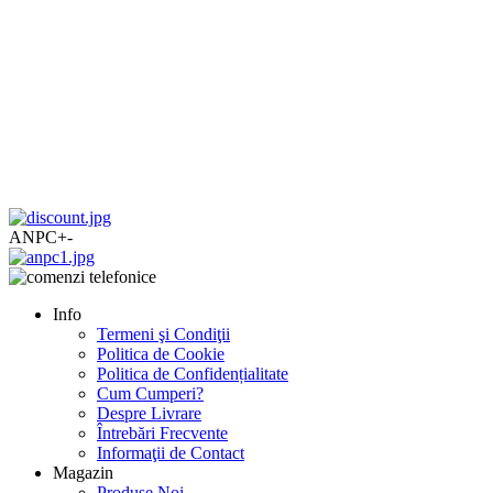
ANPC
+
-
Info
Termeni şi Condiţii
Politica de Cookie
Politica de Confidențialitate
Cum Cumperi?
Despre Livrare
Întrebări Frecvente
Informaţii de Contact
Magazin
Produse Noi