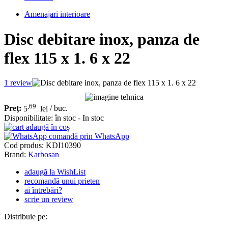
Amenajari interioare
Disc debitare inox, panza de
flex 115 x 1. 6 x 22
1
review
,69
Preţ:
5
lei
/ buc.
Disponibilitate:
în stoc - In stoc
adaugă în coș
comandă prin WhatsApp
Cod produs:
KDI10390
Brand:
Karbosan
adaugă la WishList
recomandă unui prieten
ai întrebări?
scrie un review
Distribuie pe: