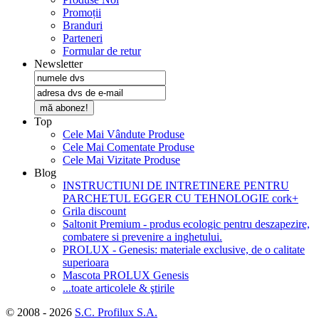
Promoții
Branduri
Parteneri
Formular de retur
Newsletter
mă abonez!
Top
Cele Mai Vândute Produse
Cele Mai Comentate Produse
Cele Mai Vizitate Produse
Blog
INSTRUCTIUNI DE INTRETINERE PENTRU
PARCHETUL EGGER CU TEHNOLOGIE cork+
Grila discount
Saltonit Premium - produs ecologic pentru deszapezire,
combatere si prevenire a inghetului.
PROLUX - Genesis: materiale exclusive, de o calitate
superioara
Mascota PROLUX Genesis
...toate articolele & ştirile
© 2008 - 2026
S.C. Profilux S.A.