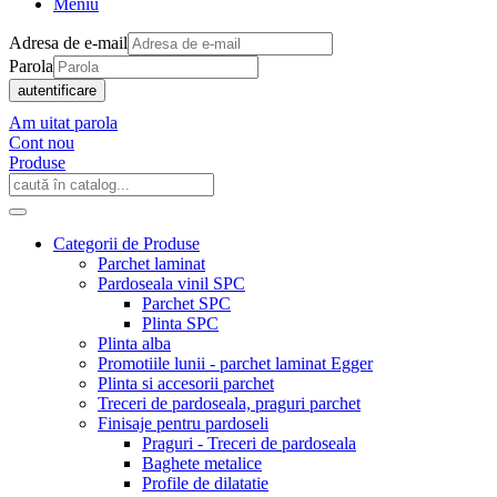
Meniu
Adresa de e-mail
Parola
autentificare
Am uitat parola
Cont nou
Produse
Categorii de Produse
Parchet laminat
Pardoseala vinil SPC
Parchet SPC
Plinta SPC
Plinta alba
Promotiile lunii - parchet laminat Egger
Plinta si accesorii parchet
Treceri de pardoseala, praguri parchet
Finisaje pentru pardoseli
Praguri - Treceri de pardoseala
Baghete metalice
Profile de dilatatie