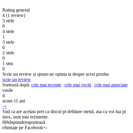
Rating general
4
(1 review)
5 stele
0
4 stele
1
3 stele
0
2 stele
0
1 stea
0
Scrie un review și spune-ne opinia ta despre acest produs
scrie un review
Sortează după:
cele mai recente
|
cele mai vechi
|
cele mai apreciate
vasile
4
acum 11 ani
-
+
Vad ca are acelasi pret ca discul pt debitare metal, asa ca voi lua pt
inox, sunt mai rezistente.
0
|
0
răspunde
|
raportează
efinisaje pe Facebook
+
-