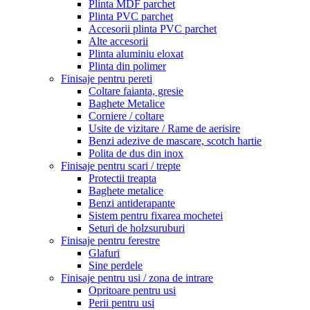
Plinta MDF parchet
Plinta PVC parchet
Accesorii plinta PVC parchet
Alte accesorii
Plinta aluminiu eloxat
Plinta din polimer
Finisaje pentru pereti
Coltare faianta, gresie
Baghete Metalice
Corniere / coltare
Usite de vizitare / Rame de aerisire
Benzi adezive de mascare, scotch hartie
Polita de dus din inox
Finisaje pentru scari / trepte
Protectii treapta
Baghete metalice
Benzi antiderapante
Sistem pentru fixarea mochetei
Seturi de holzsuruburi
Finisaje pentru ferestre
Glafuri
Sine perdele
Finisaje pentru usi / zona de intrare
Opritoare pentru usi
Perii pentru usi