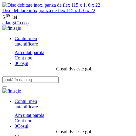
Disc debitare inox, panza de flex 115 x 1. 6 x 22
,69
5
lei
adaugă în coș
Contul meu
autentificare
Am uitat parola
Cont nou
0
Coșul
Coșul dvs este gol.
Contul meu
autentificare
Am uitat parola
Cont nou
0
Coșul
Coșul dvs este gol.