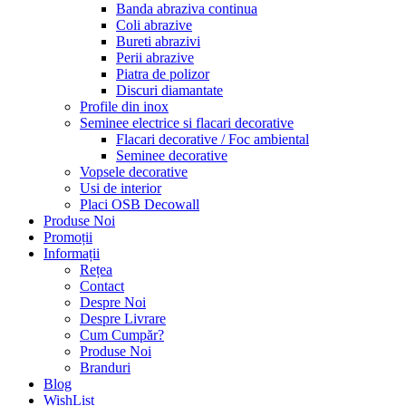
Banda abraziva continua
Coli abrazive
Bureti abrazivi
Perii abrazive
Piatra de polizor
Discuri diamantate
Profile din inox
Seminee electrice si flacari decorative
Flacari decorative / Foc ambiental
Seminee decorative
Vopsele decorative
Usi de interior
Placi OSB Decowall
Produse Noi
Promoții
Informații
Rețea
Contact
Despre Noi
Despre Livrare
Cum Cumpăr?
Produse Noi
Branduri
Blog
WishList