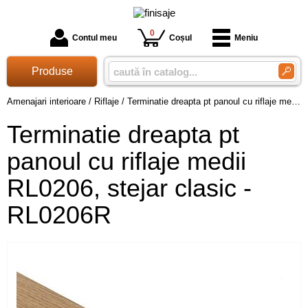
0
Contul meu
Coșul
Meniu
Produse
Amenajari interioare
/
Riflaje
/
Terminatie dreapta pt panoul cu riflaje medii RL0206, stejar clasic - RL0206R
Terminatie dreapta pt
panoul cu riflaje medii
RL0206, stejar clasic -
RL0206R