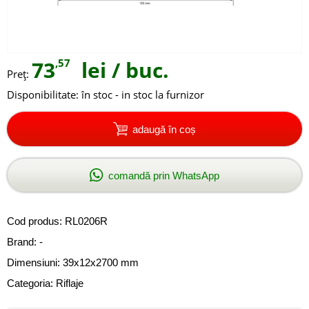
73
,57
lei
/ buc.
Preţ:
Disponibilitate:
în stoc - in stoc la furnizor
adaugă în coș
comandă prin WhatsApp
Cod produs:
RL0206R
Brand: -
Dimensiuni: 39x12x2700 mm
Categoria:
Riflaje