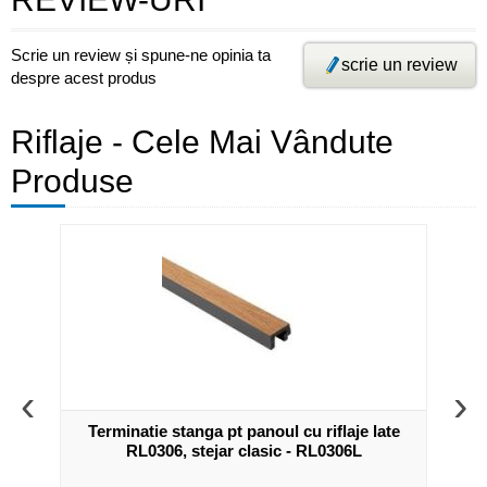
Scrie un review și spune-ne opinia ta
scrie un review
despre acest produs
Riflaje - Cele Mai Vândute
Produse
‹
›
medii
Terminatie stanga pt panoul cu riflaje late
Pan
RL0306, stejar clasic - RL0306L