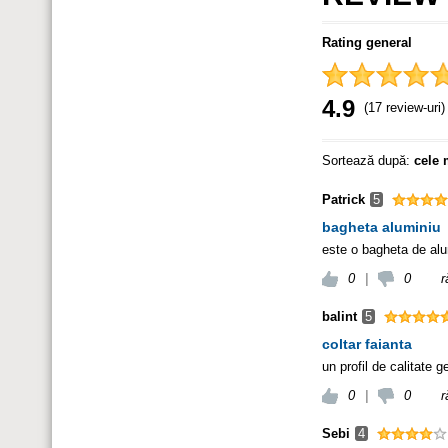
Rating general
4.9
(17 review-uri)
Sortează după:
cele 
Patrick
5
bagheta aluminiu
este o bagheta de alu
0
|
0
r
balint
5
coltar faianta
un profil de calitate 
0
|
0
r
Sebi
4