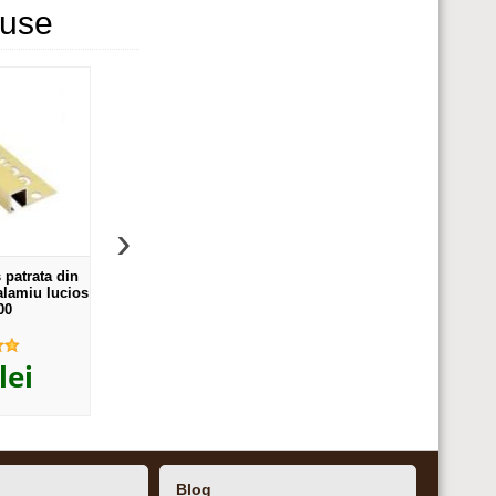
duse
›
patrata din
Profil U decorativ din aluminiu
Bagheta Lineco meta
alamiu lucios
eloxat, A=10mm, l=9mm -
dreapta din aluminiu e
00
UPD107
LED105
,05
,24
ei
21
lei
19
lei
Blog