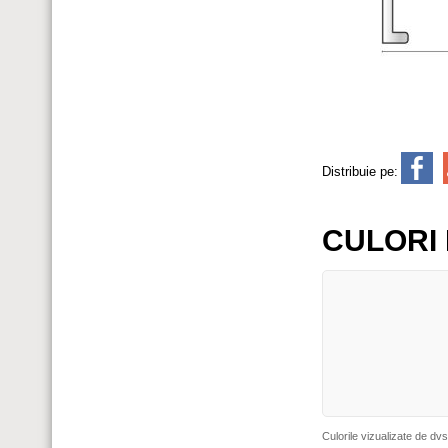
Distribuie pe:
CULORI 
Culorile vizualizate de dvs