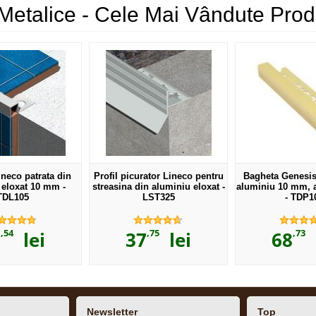
Metalice - Cele Mai Vândute Pro
neco patrata din
Profil picurator Lineco pentru
Bagheta Genesis 
 eloxat 10 mm -
streasina din aluminiu eloxat -
aluminiu 10 mm, 
TDL105
LST325
- TDP1
,54
,75
,73
0
lei
37
lei
68
l
Newsletter
Top