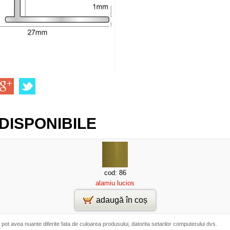
DISPONIBILE
cod: 86
alamiu lucios
adaugă în coș
 pot avea nuante diferite fata de culoarea produsului, datorita setarilor computerului dvs.