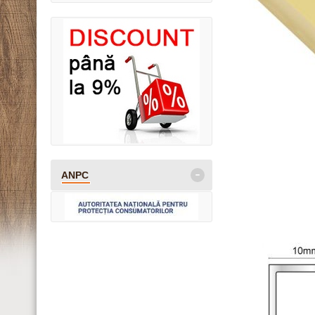
-
ANPC