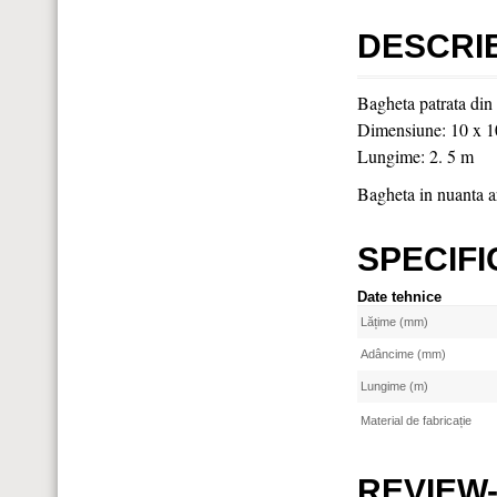
DESCRI
Bagheta patrata din
Dimensiune: 10 x 
Lungime: 2. 5 m
Bagheta in nuanta ar
SPECIFI
Date tehnice
Lățime (mm)
Adâncime (mm)
Lungime (m)
Material de fabricație
REVIEW-