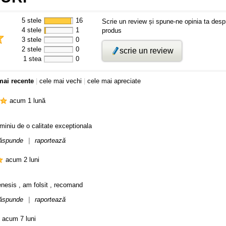
5 stele
16
Scrie un review și spune-ne opinia ta desp
4 stele
1
produs
3 stele
0
2 stele
0
scrie un review
1 stea
0
mai recente
|
cele mai vechi
|
cele mai apreciate
acum 1 lună
miniu de o calitate exceptionala
ăspunde
|
raportează
acum 2 luni
genesis , am folsit , recomand
ăspunde
|
raportează
acum 7 luni