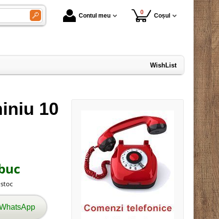
0
Contul meu
Coșul
WishList
iniu 10
buc
n stoc
 WhatsApp