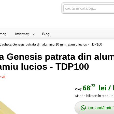
moții
Informații
Blog
Bagheta Genesis patrata din aluminiu 10 mm, alamiu lucios - TDP100
 Genesis patrata din alum
amiu lucios - TDP100
-uri
,73
68
lei
/ 
Preţ:
Disponibilitate:
în stoc - i
comandă prin