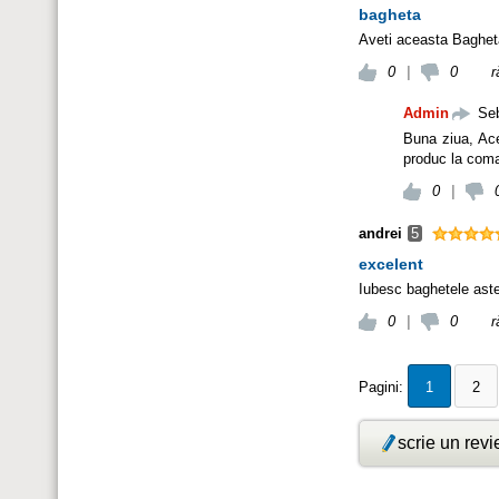
bagheta
Aveti aceasta Bagheta 
0
|
0
r
Admin
Se
Buna ziua, Ace
produc la coma
0
|
andrei
5
excelent
Iubesc baghetele aste
0
|
0
r
Pagini:
1
2
scrie un rev