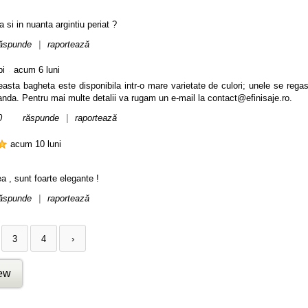
si in nuanta argintiu periat ?
ăspunde
|
raportează
.
bi
acum 6 luni
asta bagheta este disponibila intr-o mare varietate de culori; unele se regas
nda. Pentru mai multe detalii va rugam un e-mail la contact@efinisaje.ro.
0
răspunde
|
raportează
acum 10 luni
a , sunt foarte elegante !
ăspunde
|
raportează
3
4
›
iew