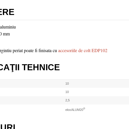
ERE
 aluminiu
10 mm
gintiu periat poate fi finisata cu
accesoriile de colt EDP102
CAŢII TEHNICE
10
10
2,5
®
eloxALUM20
URI