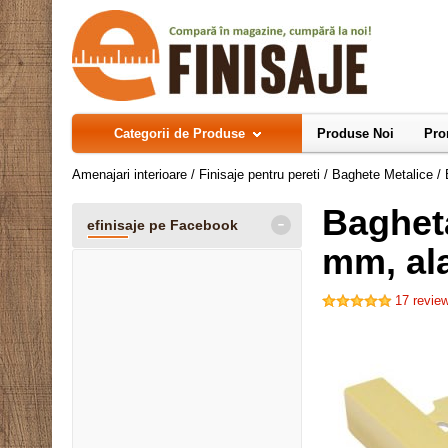
Categorii de Produse
Produse Noi
Pro
Amenajari interioare
/
Finisaje pentru pereti
/
Baghete Metalice
/
Bagheta
-
efinisaje pe Facebook
mm, al
17
review