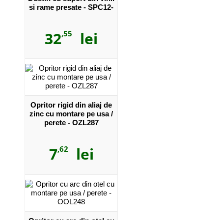
si rame presate - SPC12-
6040
32
,55
lei
Opritor rigid din aliaj de
zinc cu montare pe usa /
perete - OZL287
7
,62
lei