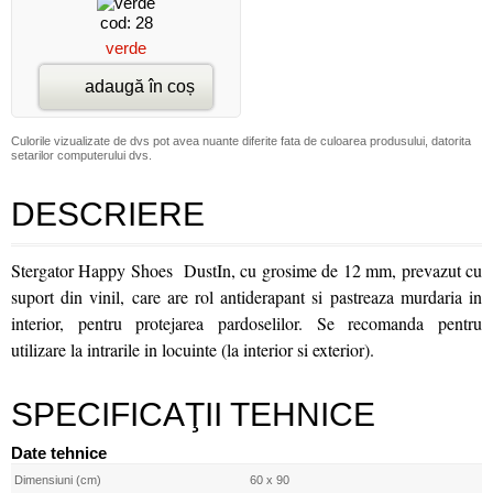
cod: 28
verde
adaugă în coș
Culorile vizualizate de dvs pot avea nuante diferite fata de culoarea produsului, datorita
setarilor computerului dvs.
DESCRIERE
Stergator Happy Shoes DustIn, cu grosime de 12 mm, prevazut cu
suport din vinil, care are rol antiderapant si pastreaza murdaria in
interior, pentru protejarea pardoselilor. Se recomanda pentru
utilizare la intrarile in locuinte (la interior si exterior).
SPECIFICAŢII TEHNICE
Date tehnice
Dimensiuni (cm)
60 x 90