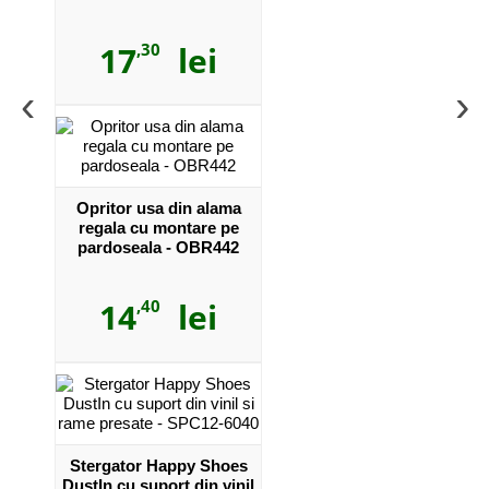
17
,30
lei
‹
›
Opritor usa din alama
regala cu montare pe
pardoseala - OBR442
14
,40
lei
Stergator Happy Shoes
DustIn cu suport din vinil