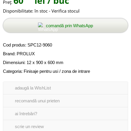
60
lei
/ buc
Preţ:
Disponibilitate:
în stoc - Verifica stocul
comandă prin WhatsApp
Cod produs:
SPC12-9060
Brand:
PROLUX
Dimensiuni: 12 x 900 x 600 mm
Categoria:
Finisaje pentru usi / zona de intrare
adaugă la WishList
recomandă unui prieten
ai întrebări?
scrie un review