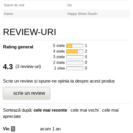
Suport de vinil
Da
Gama
Happy Shoes DustIn
REVIEW-URI
5 stele
1
Rating general
4 stele
2
3 stele
0
2 stele
0
4.3
(3 review-uri)
1 stea
0
Scrie un review și spune-ne opinia ta despre acest produs
scrie un review
Sortează după:
cele mai recente
|
cele mai vechi
|
cele mai
apreciate
Vic
5
acum 1 an