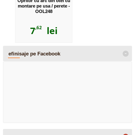
Opritor cu arc din otel cu
montare pe usa / perete -
OOL248
7
,62
lei
-
efinisaje pe Facebook