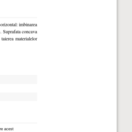
 orizontal: imbinarea
ce. Suprafata concava
taierea materialelor
re acest