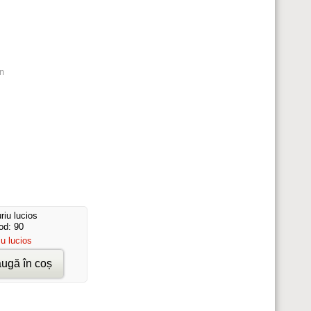
n
od: 90
iu lucios
ugă în coș