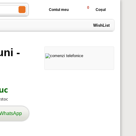
0
Contul meu
Coșul
WishList
ni -
uc
n stoc
 WhatsApp