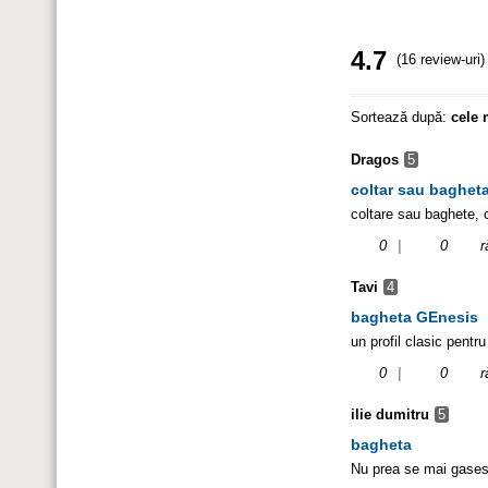
4.7
(16 review-uri)
Sortează după:
cele 
Dragos
5
coltar sau baghet
coltare sau baghete, 
0
|
0
r
Tavi
4
bagheta GEnesis
un profil clasic pentr
0
|
0
r
ilie dumitru
5
bagheta
Nu prea se mai gasesc