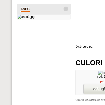
-
ANPC
Distribuie pe:
CULORI 
cod: 
jad
adaugă
Culorile vizualizate de dvs