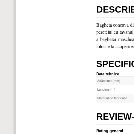
DESCRI
Bagheta concava din 
peretelui cu tavanul
a baghetei mascheaz
folosite la acoperire
SPECIFI
Date tehnice
Adâncime (mm)
Lungime (m)
Material de fabricație
REVIEW-
Rating general