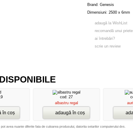
Brand:
Genesis
Dimensiuni: 2500 x 6mm
adaugă la WishList
recomandă unui priete
ai întrebări?
scrie un review
DISPONIBILE
19
cod: 27
c
albastru regal
aur
 în coș
adaugă în coș
ada
 pot avea nuante diferite fata de culoarea produsului, datorita setarilor computerului dvs.