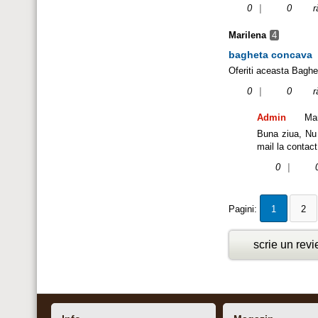
0
|
0
r
Marilena
4
bagheta concava
Oferiti aceasta Bagh
0
|
0
r
Admin
Mar
Buna ziua, Nu 
mail la contac
0
|
Pagini:
1
2
scrie un rev