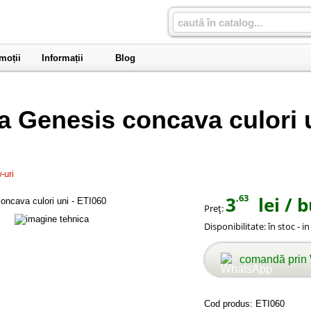
moții
Informații
Blog
 Genesis concava culori u
-uri
,63
3
lei
/ b
Preţ:
Disponibilitate:
în stoc - i
comandă prin
Cod produs:
ETI060