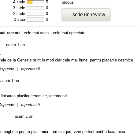
4 stele
5
produs
3 stele
0
2 stele
0
scrie un review
1 stea
0
mai recente
|
cele mai vechi
|
cele mai apreciate
acum 1 an
a
cele de la Genesis sunt in mod clar cele mai bune, pentru placarile ceamice
ăspunde
|
raportează
acum 1 an
u finisarea placilor ceramice, recomand
ăspunde
|
raportează
acum 1 an
 baghete pentru placi mici...am luat jad, vine perfect pentru baia mica.