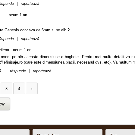
ăspunde
|
raportează
acum 1 an
eta Genesis concava de 6mm si pe alb ?
ăspunde
|
raportează
.
ilena
acum 1 an
avem pe alb aceasta dimensiune a baghetei. Pentru mai multe detalii va rug
t@efinisaje.ro (care este dimensiunea placii, necesarul dvs. etc). Va multumi
0
răspunde
|
raportează
3
4
›
iew