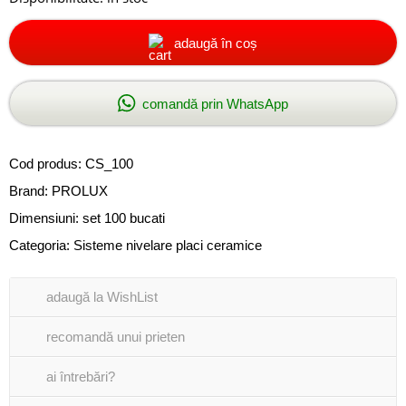
adaugă în coș
comandă prin WhatsApp
Cod produs:
CS_100
Brand:
PROLUX
Dimensiuni: set 100 bucati
Categoria:
Sisteme nivelare placi ceramice
adaugă la WishList
recomandă unui prieten
ai întrebări?