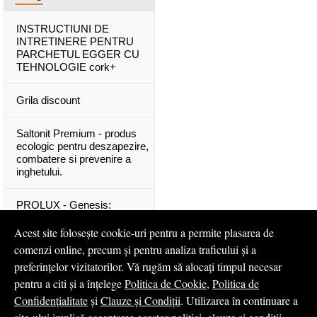
INSTRUCTIUNI DE
INTRETINERE PENTRU
PARCHETUL EGGER CU
TEHNOLOGIE cork+
Grila discount
Saltonit Premium - produs
ecologic pentru deszapezire,
combatere si prevenire a
inghetului.
PROLUX - Genesis:
materiale exclusive, de o
calitate superioara
Acest site folosește cookie-uri pentru a permite plasarea de
comenzi online, precum și pentru analiza traficului și a
Mascota PROLUX Genesis
preferințelor vizitatorilor. Vă rugăm să alocați timpul necesar
pentru a citi și a înțelege
Politica de Cookie
,
Politica de
...toate articolele & ştirile
Confidențialitate
și
Clauze și Condiții
. Utilizarea în continuare a