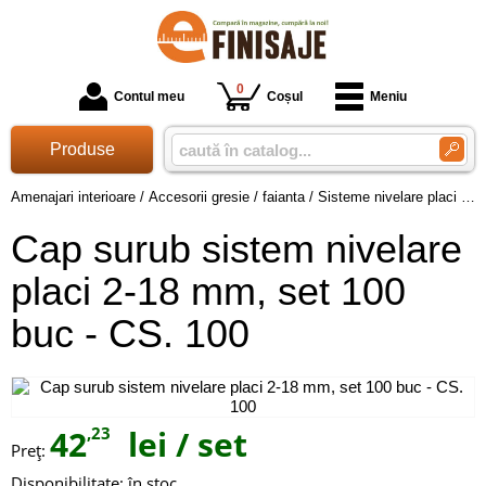
0
Contul meu
Coșul
Meniu
Produse
Amenajari interioare
/
Accesorii gresie / faianta
/
Sisteme nivelare placi ceramice
Cap surub sistem nivelare
placi 2-18 mm, set 100
buc - CS. 100
42
,23
lei
/ set
Preţ:
Disponibilitate:
în stoc