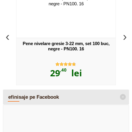
‹
›
t 100
Pene nivelare gresie 3-22 mm, set 100 buc,
Clips
negre - PN100. 16
29
,40
lei
-
efinisaje pe Facebook