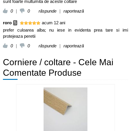
sunt foarte multumita de aceste coltare
0
|
0
răspunde
|
raportează
roro
5
acum 12 ani
prefer culoarea alba; nu iese in evidenta prea tare si imi
protejeaza peretii
0
|
0
răspunde
|
raportează
Corniere / coltare - Cele Mai
Comentate Produse