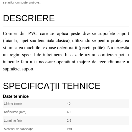
setarilor computerului dvs.
DESCRIERE
Cornier din PVC care se aplica peste diverse suprafete suport
(faianta, tapet sau tencuiala clasica), utilizandu-se pentru protejarea
si finisarea muchiilor expuse deteriorarii (pereti, polite). Nu necesita
un regim special de intretinere. In caz de uzura, cornierele pot fi
inlocuite fara a fi necesare operatiuni majore de reconditionare a
suprafetei suport.
SPECIFICAŢII TEHNICE
Date tehnice
Lățime (mm)
40
Adâncime (mm)
40
Lungime (m)
2,5
Material de fabricație
PVC