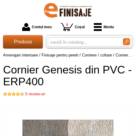
0
Contul meu
Coșul
Meniu
Produse
Amenajari interioare
/
Finisaje pentru pereti
/
Corniere / coltare
/
Cornier Genesis din PVC - ERP400
Cornier Genesis din PVC -
ERP400
5
review-uri