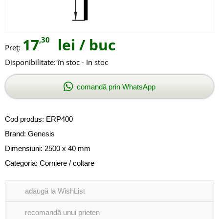
17
,30
lei
/ buc
Preţ:
Disponibilitate:
în stoc - In stoc
comandă prin WhatsApp
Cod produs:
ERP400
Brand:
Genesis
Dimensiuni: 2500 x 40 mm
Categoria:
Corniere / coltare
adaugă la WishList
recomandă unui prieten