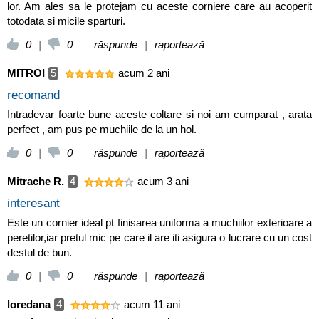
lor. Am ales sa le protejam cu aceste corniere care au acoperit
totodata si micile sparturi.
0
|
0
răspunde
|
raportează
MITROI
5
acum 2 ani
recomand
Intradevar foarte bune aceste coltare si noi am cumparat , arata
perfect , am pus pe muchiile de la un hol.
0
|
0
răspunde
|
raportează
Mitrache R.
4
acum 3 ani
interesant
Este un cornier ideal pt finisarea uniforma a muchiilor exterioare a
peretilor,iar pretul mic pe care il are iti asigura o lucrare cu un cost
destul de bun.
0
|
0
răspunde
|
raportează
loredana
4
acum 11 ani