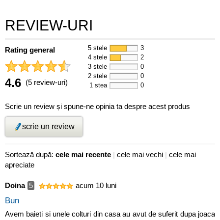
REVIEW-URI
5 stele
3
Rating general
4 stele
2
3 stele
0
2 stele
0
4.6
(5 review-uri)
1 stea
0
Scrie un review și spune-ne opinia ta despre acest produs
scrie un review
Sortează după:
cele mai recente
|
cele mai vechi
|
cele mai
apreciate
Doina
5
acum 10 luni
Bun
Avem baieti si unele colturi din casa au avut de suferit dupa joaca