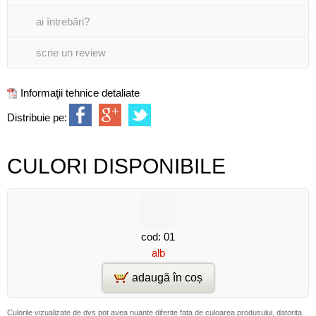
ai întrebări?
scrie un review
Informaţii tehnice detaliate
Distribuie pe:
CULORI DISPONIBILE
cod: 01
alb
adaugă în coș
Culorile vizualizate de dvs pot avea nuante diferite fata de culoarea produsului, datorita