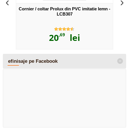
‹
›
Cornier / coltar Prolux din PVC imitatie lemn -
LCB307
20
,69
lei
-
efinisaje pe Facebook