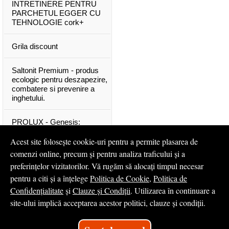
INTRETINERE PENTRU
PARCHETUL EGGER CU
TEHNOLOGIE cork+
Grila discount
Saltonit Premium - produs
ecologic pentru deszapezire,
combatere si prevenire a
inghetului.
PROLUX - Genesis:
materiale exclusive, de o
calitate superioara
Acest site folosește cookie-uri pentru a permite plasarea de
comenzi online, precum și pentru analiza traficului și a
Mascota PROLUX Genesis
preferințelor vizitatorilor. Vă rugăm să alocați timpul necesar
pentru a citi și a înțelege
Politica de Cookie
,
Politica de
...toate articolele & ştirile
Confidențialitate
și
Clauze și Condiții
. Utilizarea în continuare a
site-ului implică acceptarea acestor politici, clauze și condiții.
© 2008 - 2026
S.C. Profilux S.A.