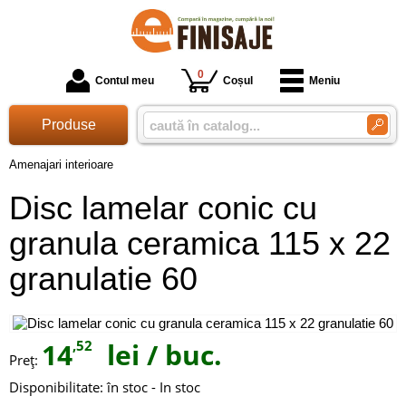
0
Contul meu
Coșul
Meniu
Produse
Amenajari interioare
Disc lamelar conic cu
granula ceramica 115 x 22
granulatie 60
14
,52
lei
/ buc.
Preţ:
Disponibilitate:
în stoc - In stoc