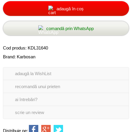
adaugă în coș
comandă prin WhatsApp
Cod produs:
KDL31640
Brand:
Karbosan
adaugă la WishList
recomandă unui prieten
ai întrebări?
scrie un review
Distribuie pe: