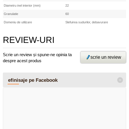
Diametru inel interior (mm)
22
Granulatie
60
Domeniu de utilizare
Slefuirea sudurilor, debavurare
REVIEW-URI
Scrie un review și spune-ne opinia ta
scrie un review
despre acest produs
-
efinisaje pe Facebook