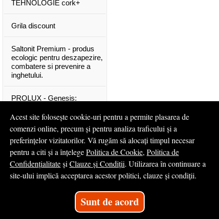
TEHNOLOGIE cork+
Grila discount
Saltonit Premium - produs
ecologic pentru deszapezire,
combatere si prevenire a
inghetului.
PROLUX - Genesis:
materiale exclusive, de o
calitate superioara
Acest site folosește cookie-uri pentru a permite plasarea de
comenzi online, precum și pentru analiza traficului și a
Mascota PROLUX Genesis
preferințelor vizitatorilor. Vă rugăm să alocați timpul necesar
pentru a citi și a înțelege
Politica de Cookie
,
Politica de
...toate articolele & ştirile
Confidențialitate
și
Clauze și Condiții
. Utilizarea în continuare a
site-ului implică acceptarea acestor politici, clauze și condiții.
© 2008 - 2026
S.C. Profilux S.A.
Sunt de acord
Magazin online
creat de
Vital Soft
Created in 0.1258 sec