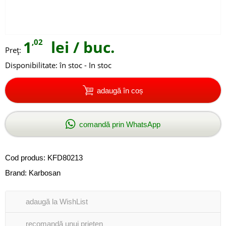
1
,02
lei
/ buc.
Preţ:
Disponibilitate:
în stoc - In stoc
adaugă în coș
comandă prin WhatsApp
Cod produs:
KFD80213
Brand:
Karbosan
adaugă la WishList
recomandă unui prieten