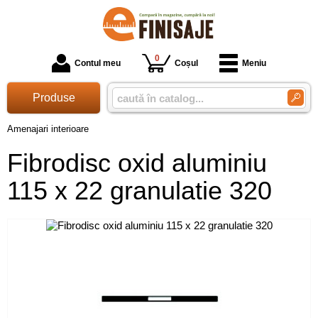
0
Contul meu
Coșul
Meniu
Produse
Amenajari interioare
Fibrodisc oxid aluminiu
115 x 22 granulatie 320