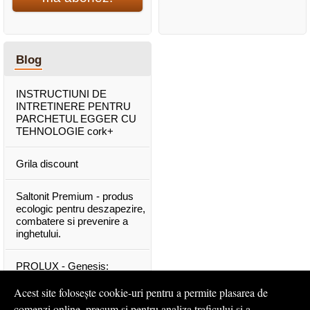
Blog
INSTRUCTIUNI DE
INTRETINERE PENTRU
PARCHETUL EGGER CU
TEHNOLOGIE cork+
Grila discount
Saltonit Premium - produs
ecologic pentru deszapezire,
combatere si prevenire a
inghetului.
PROLUX - Genesis:
materiale exclusive, de o
calitate superioara
Acest site folosește cookie-uri pentru a permite plasarea de
comenzi online, precum și pentru analiza traficului și a