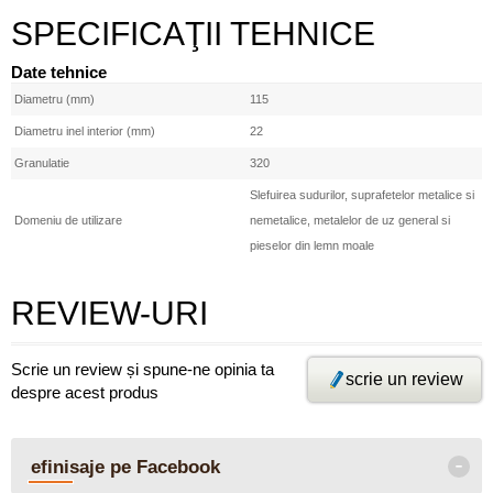
SPECIFICAŢII TEHNICE
Date tehnice
Diametru (mm)
115
Diametru inel interior (mm)
22
Granulatie
320
Slefuirea sudurilor, suprafetelor metalice si
Domeniu de utilizare
nemetalice, metalelor de uz general si
pieselor din lemn moale
REVIEW-URI
Scrie un review și spune-ne opinia ta
scrie un review
despre acest produs
-
efinisaje pe Facebook