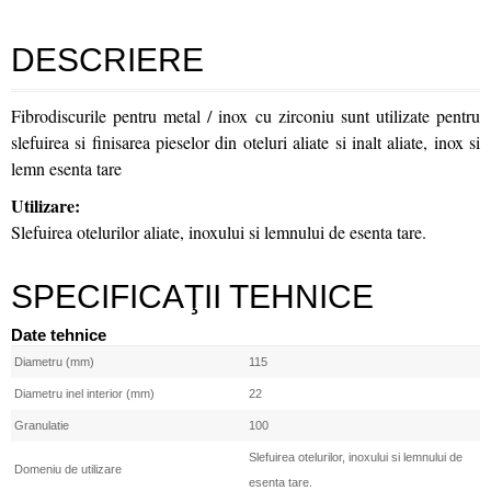
DESCRIERE
Fibrodiscurile pentru metal / inox cu zirconiu sunt utilizate pentru
slefuirea si finisarea pieselor din oteluri aliate si inalt aliate, inox si
lemn esenta tare
Utilizare:
Slefuirea otelurilor aliate, inoxului si lemnului de esenta tare.
SPECIFICAŢII TEHNICE
Date tehnice
Diametru (mm)
115
Diametru inel interior (mm)
22
Granulatie
100
Slefuirea otelurilor, inoxului si lemnului de
Domeniu de utilizare
esenta tare.