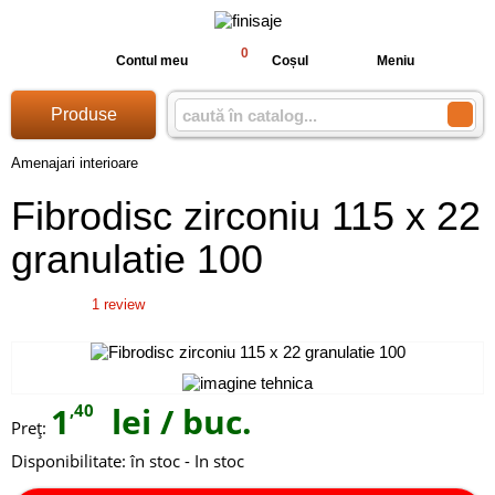
0
Contul meu
Coșul
Meniu
Produse
Amenajari interioare
Fibrodisc zirconiu 115 x 22
granulatie 100
1
review
1
,40
lei
/ buc.
Preţ:
Disponibilitate:
în stoc - In stoc