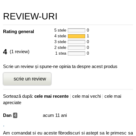
REVIEW-URI
5 stele
0
Rating general
4 stele
1
3 stele
0
2 stele
0
4
(1 review)
1 stea
0
Scrie un review și spune-ne opinia ta despre acest produs
scrie un review
Sortează după:
cele mai recente
|
cele mai vechi
|
cele mai
apreciate
Dan
4
acum 11 ani
.
Am comandat si eu aceste fibrodiscuri si astept sa le primesc sa