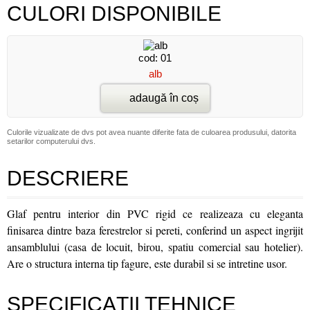
CULORI DISPONIBILE
cod: 01
alb
adaugă în coș
Culorile vizualizate de dvs pot avea nuante diferite fata de culoarea produsului, datorita
setarilor computerului dvs.
DESCRIERE
Glaf pentru interior din PVC rigid ce realizeaza cu eleganta
finisarea dintre baza ferestrelor si pereti, conferind un aspect ingrijit
ansamblului (casa de locuit, birou, spatiu comercial sau hotelier).
Are o structura interna tip fagure, este durabil si se intretine usor.
SPECIFICAŢII TEHNICE