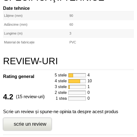
Date tehnice
Lățime (mm)
90
Adâncime (mm)
60
Lungime (m)
3
Material de fabricație
PVC
REVIEW-URI
5 stele
4
Rating general
4 stele
10
3 stele
1
2 stele
0
4.2
(15 review-uri)
1 stea
0
Scrie un review și spune-ne opinia ta despre acest produs
scrie un review