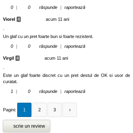
0
|
0
răspunde
|
raportează
Viorel
4
acum 11 ani
.
Un glaf cu un pret foarte bun si foarte rezistent.
0
|
0
răspunde
|
raportează
Virgil
4
acum 11 ani
.
Este un glaf foarte discret cu un pret destul de OK si usor de
curatat.
1
|
0
răspunde
|
raportează
Pagini:
1
2
3
›
scrie un review