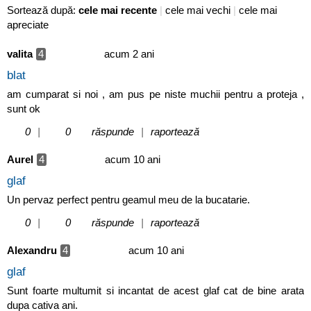
Sortează după:
cele mai recente
|
cele mai vechi
|
cele mai
apreciate
valita
4
acum 2 ani
blat
am cumparat si noi , am pus pe niste muchii pentru a proteja ,
sunt ok
0
|
0
răspunde
|
raportează
Aurel
4
acum 10 ani
glaf
Un pervaz perfect pentru geamul meu de la bucatarie.
0
|
0
răspunde
|
raportează
Alexandru
4
acum 10 ani
glaf
Sunt foarte multumit si incantat de acest glaf cat de bine arata
dupa cativa ani.