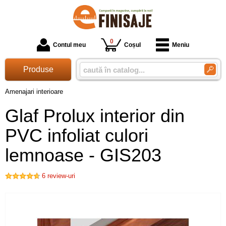
0
Contul meu
Coșul
Meniu
Produse
Amenajari interioare
Glaf Prolux interior din
PVC infoliat culori
lemnoase - GIS203
6
review-uri