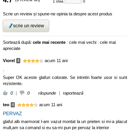
1 stea
0
Scrie un review și spune-ne opinia ta despre acest produs
scrie un review
Sortează după:
cele mai recente
|
cele mai vechi
|
cele mai
apreciate
Viorel
4
acum 11 ani
.
Super OK aceste glafuri colorate. Se intretin foarte usor si sunt
rezistente.
0
|
0
răspunde
|
raportează
teo
4
acum 11 ani
PERVAZ
glaful alb marmorat l-am vazut montat la un prieten si mi-a placut
mult,am sa comand si eu sa-mi pun pe pervaz la interior