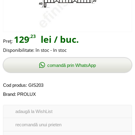
129
,23
lei
/ buc.
Preţ:
Disponibilitate:
în stoc - In stoc
comandă prin WhatsApp
Cod produs:
GIS203
Brand:
PROLUX
adaugă la WishList
recomandă unui prieten