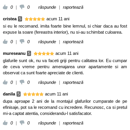
0
|
0
răspunde
|
raportează
cristea
5
acum 11 ani
si eu le recomand. imita foarte bine lemnul, si chiar daca au fost
expuse la soare (fereastra interior), nu si-au schimbat culoarea.
0
|
0
răspunde
|
raportează
mureseanu
5
acum 11 ani
glafurile sunt ok, nu va faceti griji pentru calitatea lor. Eu cumpar
de ceva vreme pentru amenajarea unor apartamente si am
observat ca sunt foarte apreciate de clienti.
0
|
0
răspunde
|
raportează
danila
5
acum 11 ani
dupa aproape 2 ani de la montajul glafurilor cumparate de pe
efinisaje, pot sa le recomand cu incredere. Recunosc, ca si pretul
mi-a captat atentia, considerandu-l satisfacator.
0
|
0
răspunde
|
raportează