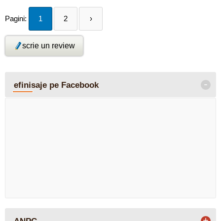
Pagini:
1
2
›
scrie un review
-
efinisaje pe Facebook
+
ANPC