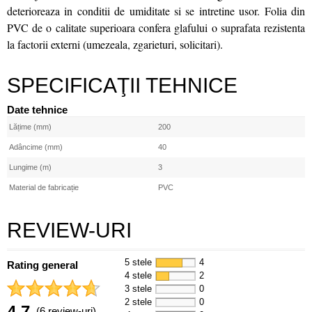
deterioreaza in conditii de umiditate si se intretine usor. Folia din
PVC de o calitate superioara confera glafului o suprafata rezistenta
la factorii externi (umezeala, zgarieturi, solicitari).
SPECIFICAŢII TEHNICE
Date tehnice
Lățime (mm)
200
Adâncime (mm)
40
Lungime (m)
3
Material de fabricație
PVC
REVIEW-URI
5 stele
4
Rating general
4 stele
2
3 stele
0
2 stele
0
4.7
(6 review-uri)