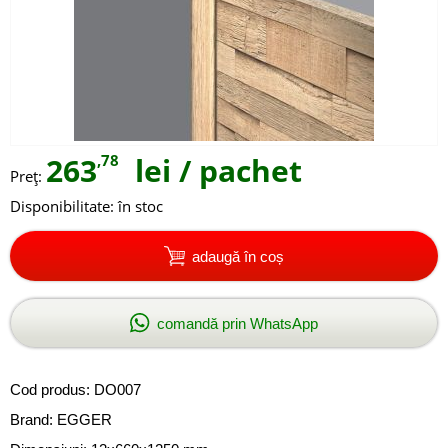
263
,78
lei
/ pachet
Preţ:
Disponibilitate:
în stoc
adaugă în coș
comandă prin WhatsApp
Cod produs:
DO007
Brand:
EGGER