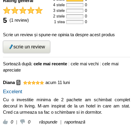
Rating general
4 stele
0
3 stele
0
2 stele
0
5
(1 review)
1 stea
0
Scrie un review și spune-ne opinia ta despre acest produs
scrie un review
Sortează după:
cele mai recente
|
cele mai vechi
|
cele mai
apreciate
Diana
5
acum 11 luni
Excelent
Cu o investitie minima de 2 pachete am schimbat complet
decorul in living. M-am inspirat de la un hotel in care am stat.
Cred ca urmeaza sa fac o schimbare si in dormitor.
0
|
0
răspunde
|
raportează