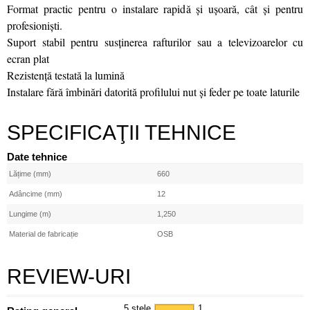
Format practic pentru o instalare rapidă și ușoară, cât și pentru
profesioniști.
Suport stabil pentru susținerea rafturilor sau a televizoarelor cu
ecran plat
Rezistență testată la lumină
Instalare fără îmbinări datorită profilului nut și feder pe toate laturile
SPECIFICAŢII TEHNICE
Date tehnice
Lățime (mm)
660
Adâncime (mm)
12
Lungime (m)
1,250
Material de fabricație
OSB
REVIEW-URI
5 stele
1