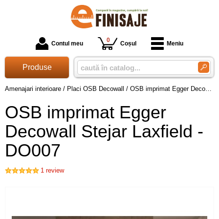
0
Contul meu
Coșul
Meniu
Produse
Amenajari interioare
/
Placi OSB Decowall
/
OSB imprimat Egger Decowall Stejar Laxfield - DO007
OSB imprimat Egger
Decowall Stejar Laxfield -
DO007
1
review