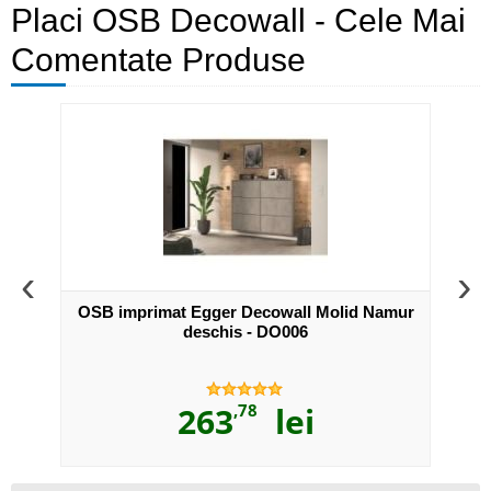
Placi OSB Decowall - Cele Mai
Comentate Produse
‹
›
arva -
OSB imprimat Egger Decowall Molid Namur
OSB 
deschis - DO006
263
,78
lei