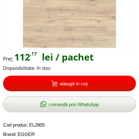
112
,17
lei
/ pachet
Preţ:
Disponibilitate:
în stoc
adaugă în coș
comandă prin WhatsApp
Cod produs:
EL2805
Brand:
EGGER