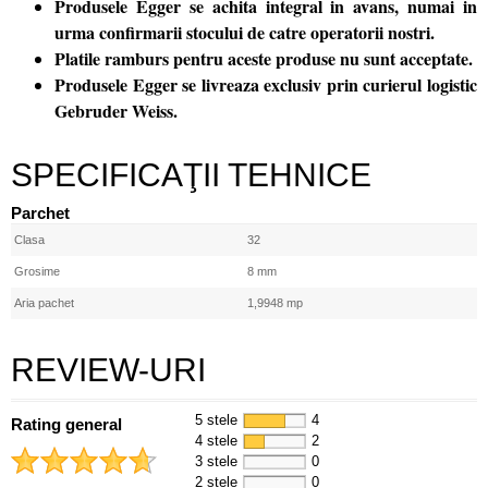
Produsele Egger se achita integral in avans, numai in
urma confirmarii stocului de catre operatorii nostri.
Platile ramburs pentru aceste produse nu sunt acceptate.
Produsele Egger se livreaza exclusiv prin curierul logistic
Gebruder Weiss.
SPECIFICAŢII TEHNICE
Parchet
Clasa
32
Grosime
8 mm
Aria pachet
1,9948 mp
REVIEW-URI
5 stele
4
Rating general
4 stele
2
3 stele
0
2 stele
0