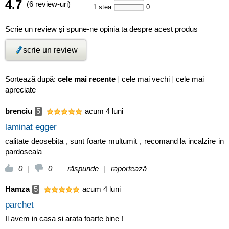
4.7
(6 review-uri)
1 stea
0
Scrie un review și spune-ne opinia ta despre acest produs
scrie un review
Sortează după:
cele mai recente
|
cele mai vechi
|
cele mai
apreciate
brenciu
5
acum 4 luni
laminat egger
calitate deosebita , sunt foarte multumit , recomand la incalzire in
pardoseala
0
|
0
răspunde
|
raportează
Hamza
5
acum 4 luni
parchet
Il avem in casa si arata foarte bine !