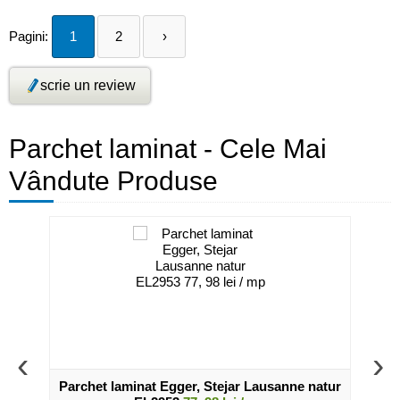
Pagini:
1
2
›
scrie un review
Parchet laminat - Cele Mai
Vândute Produse
‹
›
EL1028
Parchet laminat Egger, Stejar Lausanne natur
Parc