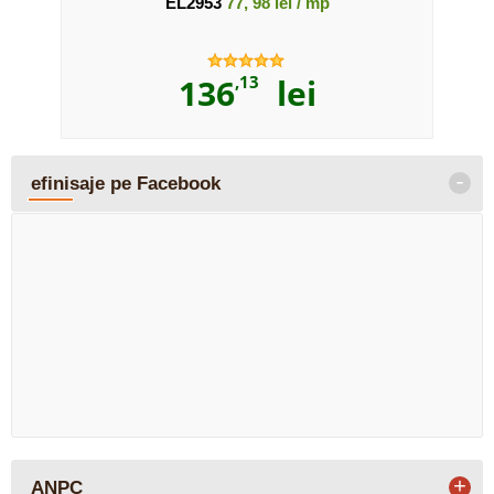
EL2953
77, 98 lei / mp
136
,13
lei
-
efinisaje pe Facebook
+
ANPC