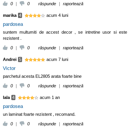
0
|
0
răspunde
|
raportează
marika
4
acum 4 luni
pardosea
suntem multumiti de accest decor , se intretine usor si este
rezistent .
0
|
0
răspunde
|
raportează
Andrei
5
acum 7 luni
Victor
parchetul acesta EL2805 arata foarte bine
0
|
0
răspunde
|
raportează
lala
4
acum 1 an
pardosea
un laminat foarte rezistent , recomand.
0
|
0
răspunde
|
raportează