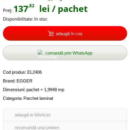
137
,82
lei
/ pachet
Preţ:
Disponibilitate:
în stoc
adaugă în coș
comandă prin WhatsApp
Cod produs:
EL2406
Brand:
EGGER
Dimensiuni: pachet = 1,9948 mp
Categoria:
Parchet laminat
adaugă la WishList
recomandă unui prieten