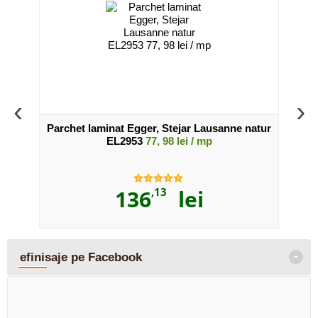
‹
›
EL1028
Parchet laminat Egger, Stejar Lausanne natur
Parc
EL2953
77, 98 lei / mp
136
,13
lei
-
efinisaje pe Facebook