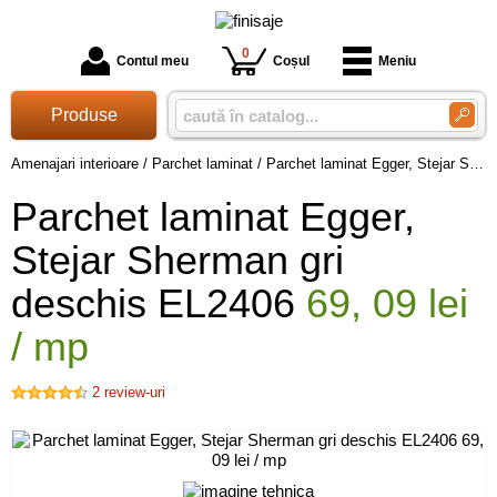
0
Contul meu
Coșul
Meniu
Produse
Amenajari interioare
/
Parchet laminat
/
Parchet laminat Egger, Stejar Sherman gri deschis EL2406 69, 09 lei / mp
Parchet laminat Egger,
Stejar Sherman gri
deschis EL2406
69, 09 lei
/ mp
2
review-uri