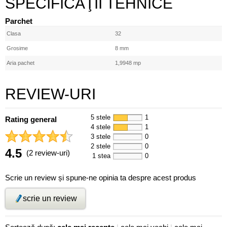
SPECIFICAŢII TEHNICE
Parchet
Clasa
32
Grosime
8 mm
Aria pachet
1,9948 mp
REVIEW-URI
5 stele
1
Rating general
4 stele
1
3 stele
0
2 stele
0
4.5
(2 review-uri)
1 stea
0
Scrie un review și spune-ne opinia ta despre acest produs
scrie un review