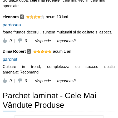
Sortează după:
cele mai recente
|
cele mai vechi
|
cele mai
apreciate
eleonora
4
acum 10 luni
pardosea
foarte frumos decorul , suntem multumiti si de calitate si aspect.
0
|
0
răspunde
|
raportează
Dima Robert
5
acum 1 an
parchet
Culoare in trend, completeaza cu succes spatiul
amenajat.Recomand!
0
|
0
răspunde
|
raportează
Parchet laminat - Cele Mai
Vândute Produse