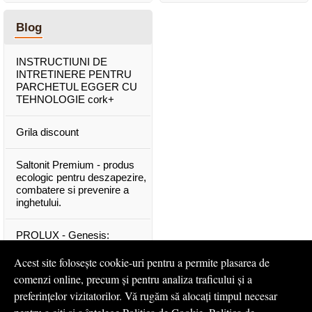
Blog
INSTRUCTIUNI DE
INTRETINERE PENTRU
PARCHETUL EGGER CU
TEHNOLOGIE cork+
Grila discount
Saltonit Premium - produs
ecologic pentru deszapezire,
combatere si prevenire a
inghetului.
PROLUX - Genesis:
materiale exclusive, de o
calitate superioara
Acest site folosește cookie-uri pentru a permite plasarea de
comenzi online, precum și pentru analiza traficului și a
Mascota PROLUX Genesis
preferințelor vizitatorilor. Vă rugăm să alocați timpul necesar