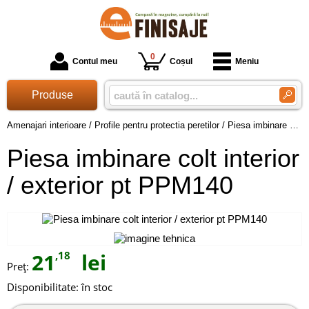
0
Contul meu
Coșul
Meniu
Produse
Amenajari interioare
/
Profile pentru protectia peretilor
/
Piesa imbinare colt interior / exterior pt PPM140
Piesa imbinare colt interior
/ exterior pt PPM140
21
,18
lei
Preţ:
Disponibilitate:
în stoc