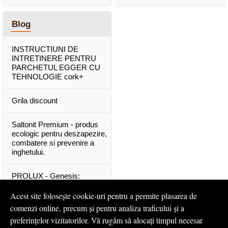
Blog
INSTRUCTIUNI DE
INTRETINERE PENTRU
PARCHETUL EGGER CU
TEHNOLOGIE cork+
Grila discount
Saltonit Premium - produs
ecologic pentru deszapezire,
combatere si prevenire a
inghetului.
PROLUX - Genesis:
materiale exclusive, de o
calitate superioara
Acest site folosește cookie-uri pentru a permite plasarea de
comenzi online, precum și pentru analiza traficului și a
Mascota PROLUX Genesis
preferințelor vizitatorilor. Vă rugăm să alocați timpul necesar