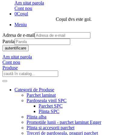
Am uitat parola
Cont nou
0
Coșul
Coșul dvs este gol.
Meniu
Adresa de e-mail
Parola
autentificare
Am uitat parola
Cont nou
Produse
Categorii de Produse
Parchet laminat
Pardoseala vinil SPC
Parchet SPC
Plinta SPC
Plinta alba
Promotiile lunii - parchet laminat Egger
Plinta si accesorii parchet
Treceri de pardoseala, praguri parchet