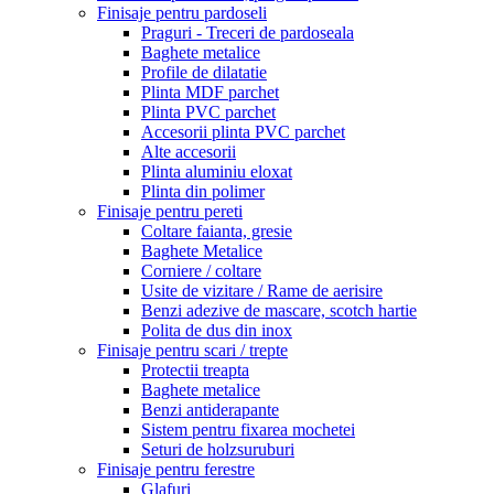
Finisaje pentru pardoseli
Praguri - Treceri de pardoseala
Baghete metalice
Profile de dilatatie
Plinta MDF parchet
Plinta PVC parchet
Accesorii plinta PVC parchet
Alte accesorii
Plinta aluminiu eloxat
Plinta din polimer
Finisaje pentru pereti
Coltare faianta, gresie
Baghete Metalice
Corniere / coltare
Usite de vizitare / Rame de aerisire
Benzi adezive de mascare, scotch hartie
Polita de dus din inox
Finisaje pentru scari / trepte
Protectii treapta
Baghete metalice
Benzi antiderapante
Sistem pentru fixarea mochetei
Seturi de holzsuruburi
Finisaje pentru ferestre
Glafuri