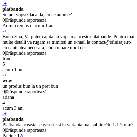
-
+
platbanda
Se pot vopsi?daca da, cu ce anume?
0
|
0
răspunde
|
raportează
Admin
remus r
.
acum 1 an
-
+
Buna ziua, Va putem ajuta cu vopsirea acestor platbande. Pentru mai
multe detalii va rugam sa trimiteti un e-mail la contact@efinisaje.ro
cu cantitatea necesara, cod culoare dorit etc.
0
|
0
răspunde
|
raportează
Irinel
5
acum 1 an
-
+
wow
un produs bun la un pret bun
0
|
0
răspunde
|
raportează
ariana
4
acum 3 ani
-
+
platbanda
Platbanda aceasta se gaseste si in varianta mai subtire?de 1-1.5 mm?
0
|
0
răspunde
|
raportează
Pagini:
1
2
›