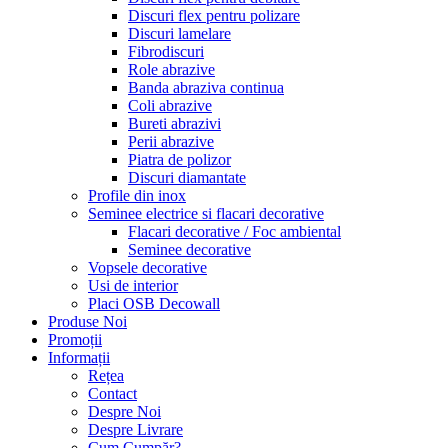
Discuri flex pentru polizare
Discuri lamelare
Fibrodiscuri
Role abrazive
Banda abraziva continua
Coli abrazive
Bureti abrazivi
Perii abrazive
Piatra de polizor
Discuri diamantate
Profile din inox
Seminee electrice si flacari decorative
Flacari decorative / Foc ambiental
Seminee decorative
Vopsele decorative
Usi de interior
Placi OSB Decowall
Produse Noi
Promoții
Informații
Rețea
Contact
Despre Noi
Despre Livrare
Cum Cumpăr?