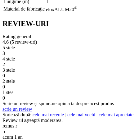
Lungime (m)
1
®
Material de fabricație
eloxALUM20
REVIEW-URI
Rating general
4.6
(5 review-uri)
5 stele
3
4 stele
2
3 stele
0
2 stele
0
1 stea
0
Scrie un review și spune-ne opinia ta despre acest produs
scrie un review
Sortează după:
cele mai recente
|
cele mai vechi
|
cele mai apreciate
Review-ul așteaptă moderarea.
remus r
5
acum 1 an