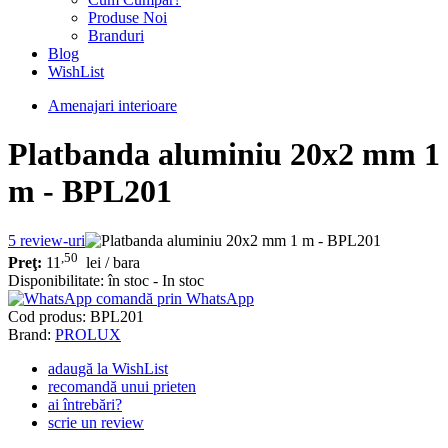
Produse Noi
Branduri
Blog
WishList
Amenajari interioare
Platbanda aluminiu 20x2 mm 1
m - BPL201
5
review-uri
,50
Preţ:
11
lei
/ bara
Disponibilitate:
în stoc - In stoc
comandă prin WhatsApp
Cod produs:
BPL201
Brand:
PROLUX
adaugă la WishList
recomandă unui prieten
ai întrebări?
scrie un review