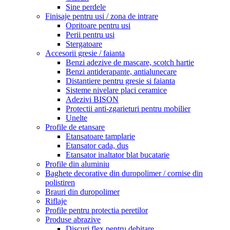
Sine perdele
Finisaje pentru usi / zona de intrare
Opritoare pentru usi
Perii pentru usi
Stergatoare
Accesorii gresie / faianta
Benzi adezive de mascare, scotch hartie
Benzi antiderapante, antialunecare
Distantiere pentru gresie si faianta
Sisteme nivelare placi ceramice
Adezivi BISON
Protectii anti-zgarieturi pentru mobilier
Unelte
Profile de etansare
Etansatoare tamplarie
Etansator cada, dus
Etansator inaltator blat bucatarie
Profile din aluminiu
Baghete decorative din duropolimer / cornise din
polistiren
Brauri din duropolimer
Riflaje
Profile pentru protectia peretilor
Produse abrazive
Discuri flex pentru debitare