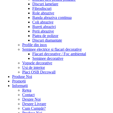
Discuri lamelare
Fibrodiscuri
Role abrazive
Banda abraziva continua
Coli abrazive
Bureti abrazivi
Perii abrazive
Piatra de polizor
Discuri diamantate
Profile din inox
Seminee electrice si flacari decorative
Flacari decorative / Foc ambiental
Seminee decorative
Vopsele decorative
Usi de interior
Placi OSB Decowall
Produse Noi
Promoții
Informații
Rețea
Contact
Despre Noi
Despre Livrare
Cum Cumpăr?
Produse Noi