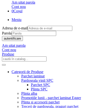
Am uitat parola
Cont nou
0
Coșul
Meniu
Adresa de e-mail
Parola
autentificare
Am uitat parola
Cont nou
Produse
Categorii de Produse
Parchet laminat
Pardoseala vinil SPC
Parchet SPC
Plinta SPC
Plinta alba
Promotiile lunii - parchet laminat Egger
Plinta si accesorii parchet
Treceri de pardoseala, praguri parchet