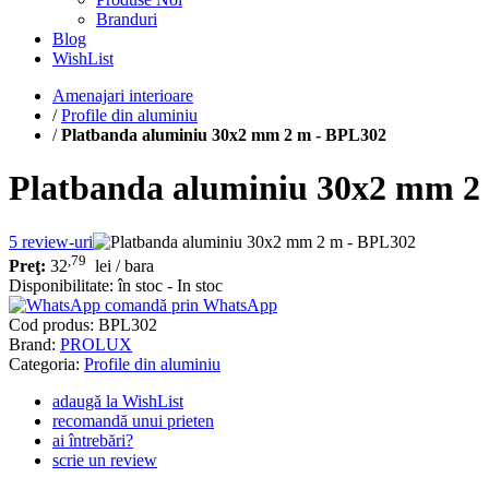
Branduri
Blog
WishList
Amenajari interioare
/
Profile din aluminiu
/
Platbanda aluminiu 30x2 mm 2 m - BPL302
Platbanda aluminiu 30x2 mm 2
5
review-uri
,79
Preţ:
32
lei
/ bara
Disponibilitate:
în stoc - In stoc
comandă prin WhatsApp
Cod produs:
BPL302
Brand:
PROLUX
Categoria:
Profile din aluminiu
adaugă la WishList
recomandă unui prieten
ai întrebări?
scrie un review