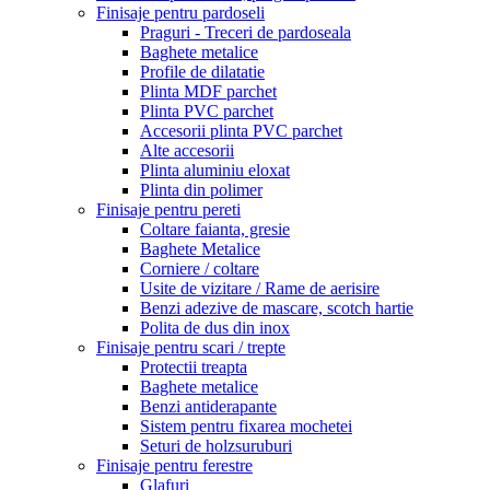
Finisaje pentru pardoseli
Praguri - Treceri de pardoseala
Baghete metalice
Profile de dilatatie
Plinta MDF parchet
Plinta PVC parchet
Accesorii plinta PVC parchet
Alte accesorii
Plinta aluminiu eloxat
Plinta din polimer
Finisaje pentru pereti
Coltare faianta, gresie
Baghete Metalice
Corniere / coltare
Usite de vizitare / Rame de aerisire
Benzi adezive de mascare, scotch hartie
Polita de dus din inox
Finisaje pentru scari / trepte
Protectii treapta
Baghete metalice
Benzi antiderapante
Sistem pentru fixarea mochetei
Seturi de holzsuruburi
Finisaje pentru ferestre
Glafuri