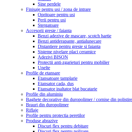
Sine perdele
Finisaje pentru usi / zona de intrare
Opritoare pentru usi
Perii pentru usi
Stergatoare
Accesorii gresie / faianta
Benzi adezive de mascare, scotch hartie
Benzi antiderapante, antialunecare
Distantiere pentru gresie si faianta
Sisteme nivelare placi ceramice
Adezivi BISON
Protectii anti-zgarieturi pentru mobilier
Unelte
Profile de etansare
Etansatoare tamplarie
Etansator cada, dus
Etansator inaltator blat bucatarie
Profile din aluminiu
Baghete decorative din duropolimer / cornise din polistir
Brauri din duropolimer
Riflaje
Profile pentru protectia peretilor
Produse abrazive
Discuri flex pentru debitare
Discuri flex pentru polizare