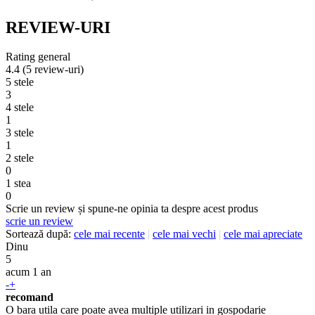
REVIEW-URI
Rating general
4.4
(5 review-uri)
5 stele
3
4 stele
1
3 stele
1
2 stele
0
1 stea
0
Scrie un review și spune-ne opinia ta despre acest produs
scrie un review
Sortează după:
cele mai recente
|
cele mai vechi
|
cele mai apreciate
Dinu
5
acum 1 an
-
+
recomand
O bara utila care poate avea multiple utilizari in gospodarie