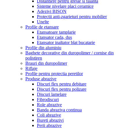
Distantiere pentru gresie si faianta
Sisteme nivelare placi ceramice
Adezivi BISON
Protectii anti-zgarieturi pentru mobilier
Unelte
Profile de etansare
Etansatoare tamplarie
Etansator cada, dus
Etansator inaltator blat bucatarie
Profile din aluminiu
Baghete decorative din duropolimer / cornise din
polistiren
Brauri din duropolimer
Riflaje
Profile pentru protectia peretilor
Produse abrazive
Discuri flex pentru debitare
Discuri flex pentru polizare
Discuri lamelare
Fibrodiscuri
Role abrazive
Banda abraziva continua
Coli abrazive
Bureti abrazivi
Perii abrazive