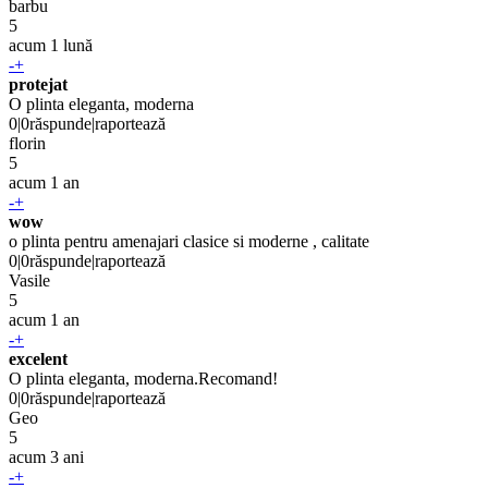
barbu
5
acum 1 lună
-
+
protejat
O plinta eleganta, moderna
0
|
0
răspunde
|
raportează
florin
5
acum 1 an
-
+
wow
o plinta pentru amenajari clasice si moderne , calitate
0
|
0
răspunde
|
raportează
Vasile
5
acum 1 an
-
+
excelent
O plinta eleganta, moderna.Recomand!
0
|
0
răspunde
|
raportează
Geo
5
acum 3 ani
-
+