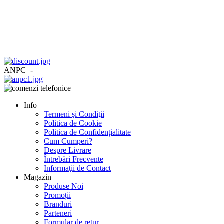
ANPC
+
-
Info
Termeni şi Condiţii
Politica de Cookie
Politica de Confidențialitate
Cum Cumperi?
Despre Livrare
Întrebări Frecvente
Informaţii de Contact
Magazin
Produse Noi
Promoții
Branduri
Parteneri
Formular de retur