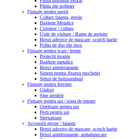
Plinta aluminiu eloxat
Plinta din polimer
Finisaje pentru pereti
Coltare faianta, gresie
Baghete Metalice
Corniere / coltare
Usite de vizitare / Rame de aerisire
Benzi adezive de mascare, scotch hartie
Polita de dus din inox
Finisaje pentru scari / trepte
Protectii treapta
Baghete metalice
Benzi antiderapante
Sistem pentru fixarea mochetei
Seturi de holzsuruburi
Finisaje pentru ferestre
Glafuri
Sine perdele
Finisaje pentru usi / zona de intrare
Opritoare pentru usi
Perii pentru usi
Stergatoare
Accesorii gresie / faianta
Benzi adezive de mascare, scotch hartie
Benzi antiderapante, antialunecare