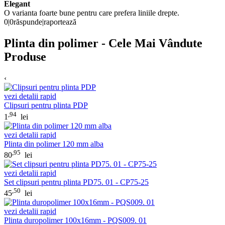
Elegant
O varianta foarte bune pentru care prefera liniile drepte.
0
|
0
răspunde
|
raportează
Plinta din polimer - Cele Mai Vândute
Produse
‹
vezi detalii rapid
Clipsuri pentru plinta PDP
,94
1
lei
vezi detalii rapid
Plinta din polimer 120 mm alba
,95
80
lei
vezi detalii rapid
Set clipsuri pentru plinta PD75. 01 - CP75-25
,50
45
lei
vezi detalii rapid
Plinta duropolimer 100x16mm - PQS009. 01