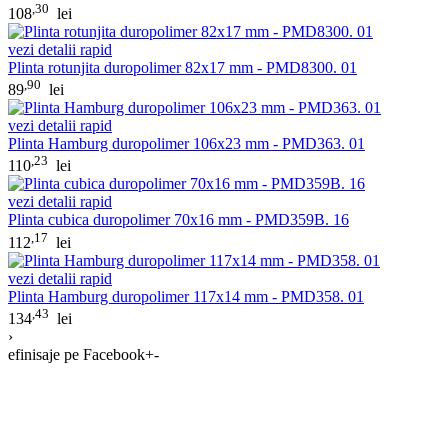
,30
108
lei
vezi detalii rapid
Plinta rotunjita duropolimer 82x17 mm - PMD8300. 01
,90
89
lei
vezi detalii rapid
Plinta Hamburg duropolimer 106x23 mm - PMD363. 01
,23
110
lei
vezi detalii rapid
Plinta cubica duropolimer 70x16 mm - PMD359B. 16
,17
112
lei
vezi detalii rapid
Plinta Hamburg duropolimer 117x14 mm - PMD358. 01
,43
134
lei
›
efinisaje pe Facebook
+
-