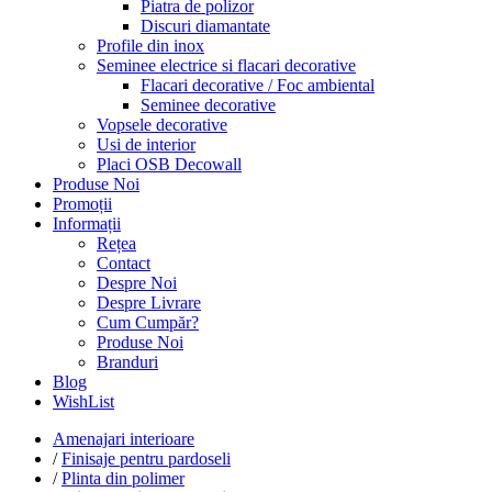
Piatra de polizor
Discuri diamantate
Profile din inox
Seminee electrice si flacari decorative
Flacari decorative / Foc ambiental
Seminee decorative
Vopsele decorative
Usi de interior
Placi OSB Decowall
Produse Noi
Promoții
Informații
Rețea
Contact
Despre Noi
Despre Livrare
Cum Cumpăr?
Produse Noi
Branduri
Blog
WishList
Amenajari interioare
/
Finisaje pentru pardoseli
/
Plinta din polimer