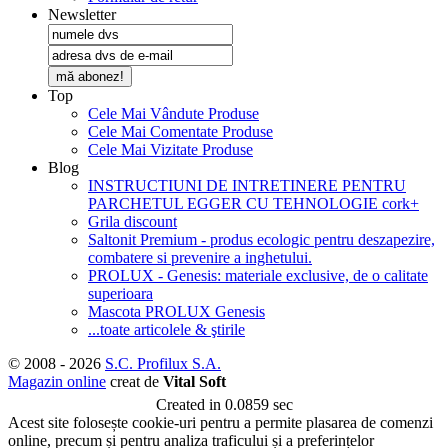
Newsletter
mă abonez!
Top
Cele Mai Vândute Produse
Cele Mai Comentate Produse
Cele Mai Vizitate Produse
Blog
INSTRUCTIUNI DE INTRETINERE PENTRU
PARCHETUL EGGER CU TEHNOLOGIE cork+
Grila discount
Saltonit Premium - produs ecologic pentru deszapezire,
combatere si prevenire a inghetului.
PROLUX - Genesis: materiale exclusive, de o calitate
superioara
Mascota PROLUX Genesis
...toate articolele & ştirile
© 2008 - 2026
S.C. Profilux S.A.
Magazin online
creat de
Vital Soft
Created in 0.0859 sec
Acest site folosește cookie-uri pentru a permite plasarea de comenzi
online, precum și pentru analiza traficului și a preferințelor