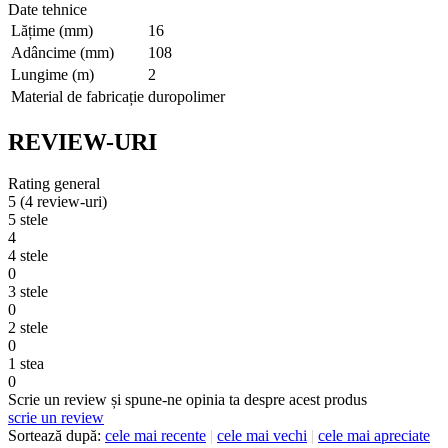
Date tehnice
Lățime (mm)
16
Adâncime (mm)
108
Lungime (m)
2
Material de fabricație
duropolimer
REVIEW-URI
Rating general
5
(4 review-uri)
5 stele
4
4 stele
0
3 stele
0
2 stele
0
1 stea
0
Scrie un review și spune-ne opinia ta despre acest produs
scrie un review
Sortează după:
cele mai recente
|
cele mai vechi
|
cele mai apreciate