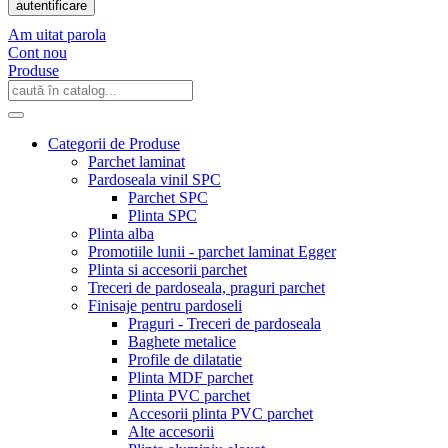
autentificare
Am uitat parola
Cont nou
Produse
Categorii de Produse
Parchet laminat
Pardoseala vinil SPC
Parchet SPC
Plinta SPC
Plinta alba
Promotiile lunii - parchet laminat Egger
Plinta si accesorii parchet
Treceri de pardoseala, praguri parchet
Finisaje pentru pardoseli
Praguri - Treceri de pardoseala
Baghete metalice
Profile de dilatatie
Plinta MDF parchet
Plinta PVC parchet
Accesorii plinta PVC parchet
Alte accesorii