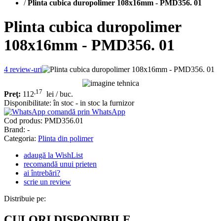
/
Plinta cubica duropolimer 108x16mm - PMD356. 01
Plinta cubica duropolimer
108x16mm - PMD356. 01
4
review-uri
,17
Preţ:
112
lei
/ buc.
Disponibilitate:
în stoc - in stoc la furnizor
comandă prin WhatsApp
Cod produs:
PMD356.01
Brand: -
Categoria:
Plinta din polimer
adaugă la WishList
recomandă unui prieten
ai întrebări?
scrie un review
Distribuie pe:
CULORI DISPONIBILE