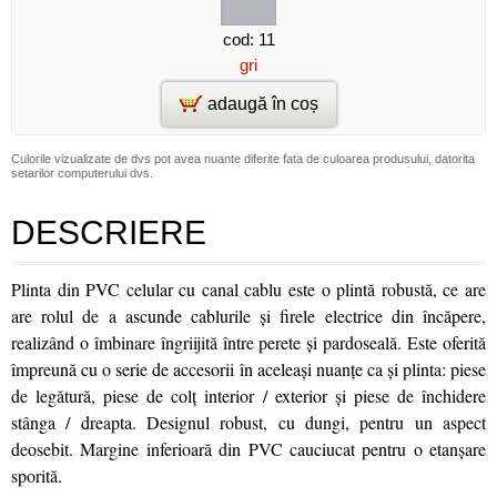
cod: 11
gri
adaugă în coș
Culorile vizualizate de dvs pot avea nuante diferite fata de culoarea produsului, datorita
setarilor computerului dvs.
DESCRIERE
Plinta din PVC celular cu canal cablu este o plintă robustă, ce are
are rolul de a ascunde cablurile şi firele electrice din încăpere,
realizând o îmbinare îngriijită între perete şi pardoseală. Este oferită
împreună cu o serie de accesorii în aceleaşi nuanţe ca şi plinta: piese
de legătură, piese de colţ interior / exterior şi piese de închidere
stânga / dreapta. Designul robust, cu dungi, pentru un aspect
deosebit. Margine inferioară din PVC cauciucat pentru o etanşare
sporită.