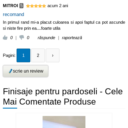
MITROI
5
acum 2 ani
recomand
In primul rand mi-a placut culoarea si apoi faptul ca pot ascunde
si niste fire prin ea....foarte utila
0
|
0
răspunde
|
raportează
Pagini:
1
2
›
scrie un review
Finisaje pentru pardoseli - Cele
Mai Comentate Produse