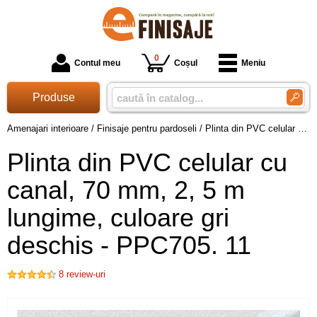
0
Contul meu
Coșul
Meniu
Produse
Amenajari interioare
/
Finisaje pentru pardoseli
/
Plinta din PVC celular cu canal, 70 mm, 2, 5 m lungime, culoare gri deschis - PPC705. 11
Plinta din PVC celular cu
canal, 70 mm, 2, 5 m
lungime, culoare gri
deschis - PPC705. 11
8
review-uri