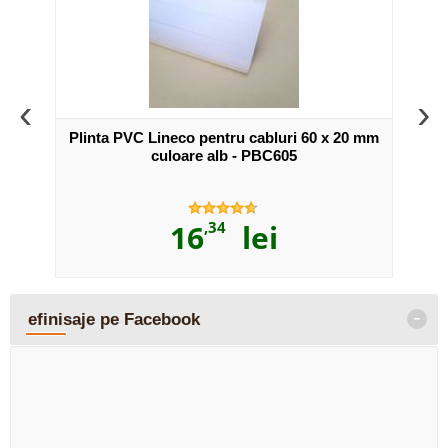
‹
›
0 mm -
Plinta PVC Lineco pentru cabluri 60 x 20 mm
Bagh
culoare alb - PBC605
16
,34
lei
-
efinisaje pe Facebook