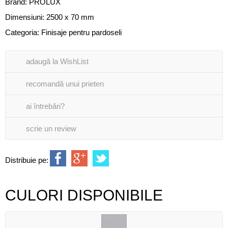
Brand:
PROLUX
Dimensiuni: 2500 x 70 mm
Categoria:
Finisaje pentru pardoseli
adaugă la WishList
recomandă unui prieten
ai întrebări?
scrie un review
Distribuie pe:
CULORI DISPONIBILE