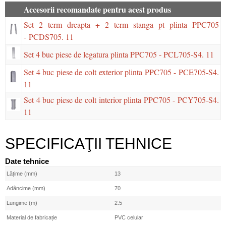
Accesorii recomandate pentru acest produs
Set 2 term dreapta + 2 term stanga pt plinta PPC705
- PCDS705. 11
Set 4 buc piese de legatura plinta PPC705 - PCL705-S4. 11
Set 4 buc piese de colt exterior plinta PPC705 - PCE705-S4.
11
Set 4 buc piese de colt interior plinta PPC705 - PCY705-S4.
11
SPECIFICAŢII TEHNICE
Date tehnice
Lățime (mm)
13
Adâncime (mm)
70
Lungime (m)
2.5
Material de fabricație
PVC celular