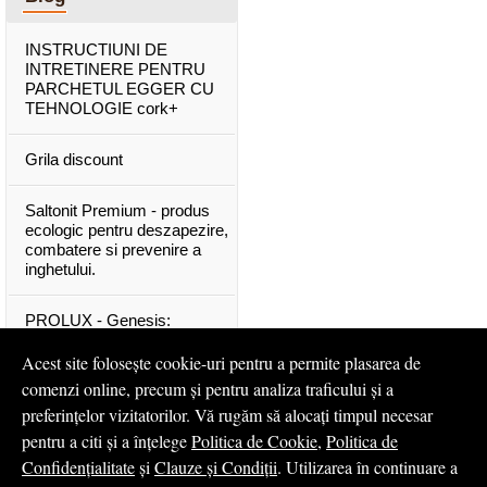
INSTRUCTIUNI DE
INTRETINERE PENTRU
PARCHETUL EGGER CU
TEHNOLOGIE cork+
Grila discount
Saltonit Premium - produs
ecologic pentru deszapezire,
combatere si prevenire a
inghetului.
PROLUX - Genesis:
materiale exclusive, de o
calitate superioara
Acest site folosește cookie-uri pentru a permite plasarea de
comenzi online, precum și pentru analiza traficului și a
Mascota PROLUX Genesis
preferințelor vizitatorilor. Vă rugăm să alocați timpul necesar
pentru a citi și a înțelege
Politica de Cookie
,
Politica de
...toate articolele & ştirile
Confidențialitate
și
Clauze și Condiții
. Utilizarea în continuare a