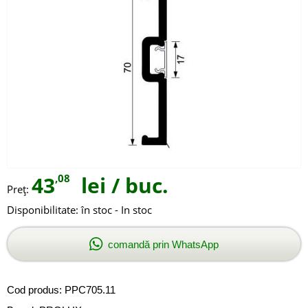
43
,08
lei
/ buc.
Preţ:
Disponibilitate:
în stoc - In stoc
comandă prin WhatsApp
Cod produs:
PPC705.11