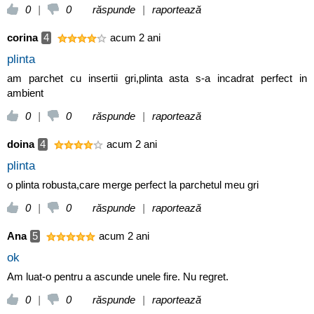
0
|
0
răspunde
|
raportează
corina
4
acum 2 ani
plinta
am parchet cu insertii gri,plinta asta s-a incadrat perfect in
ambient
0
|
0
răspunde
|
raportează
doina
4
acum 2 ani
plinta
o plinta robusta,care merge perfect la parchetul meu gri
0
|
0
răspunde
|
raportează
Ana
5
acum 2 ani
ok
Am luat-o pentru a ascunde unele fire. Nu regret.
0
|
0
răspunde
|
raportează