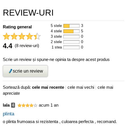
REVIEW-URI
5 stele
3
Rating general
4 stele
5
3 stele
0
2 stele
0
4.4
(8 review-uri)
1 stea
0
Scrie un review și spune-ne opinia ta despre acest produs
scrie un review
Sortează după:
cele mai recente
|
cele mai vechi
|
cele mai
apreciate
lala
4
acum 1 an
plinta
o plinta frumoasa si rezistenta , culoarea perfecta , recomand.