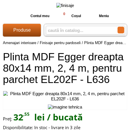
0
Contul meu
Coșul
Meniu
Produse
Amenajari interioare
/
Finisaje pentru pardoseli
/
Plinta MDF Egger dreapta 80x14 mm, 2, 4 m, pentru parchet EL202F - L636
Plinta MDF Egger dreapta
80x14 mm, 2, 4 m, pentru
parchet EL202F - L636
32
,55
lei
/ bucată
Preţ:
Disponibilitate:
In stoc - livrare in 3 zile