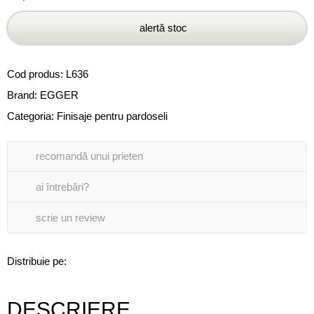
alertă stoc
Cod produs:
L636
Brand:
EGGER
Categoria:
Finisaje pentru pardoseli
recomandă unui prieten
ai întrebări?
scrie un review
Distribuie pe:
DESCRIERE