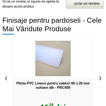
Scrie un review și spune-ne opinia ta
scrie un review
despre acest produs
Finisaje pentru pardoseli - Cele
Mai Vândute Produse
‹
›
2 buc.
Plinta PVC Lineco pentru cabluri 60 x 20 mm
Plint
ntru
culoare alb - PBC605
,34