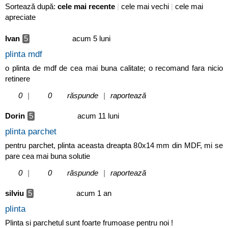
Sortează după:
cele mai recente
|
cele mai vechi
|
cele mai
apreciate
Ivan
5
acum 5 luni
plinta mdf
o plinta de mdf de cea mai buna calitate; o recomand fara nicio
retinere
0
|
0
răspunde
|
raportează
Dorin
5
acum 11 luni
plinta parchet
pentru parchet, plinta aceasta dreapta 80x14 mm din MDF, mi se
pare cea mai buna solutie
0
|
0
răspunde
|
raportează
silviu
5
acum 1 an
plinta
Plinta si parchetul sunt foarte frumoase pentru noi !