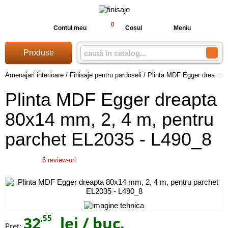
0
Contul meu
Coșul
Meniu
Produse
Amenajari interioare
/
Finisaje pentru pardoseli
/
Plinta MDF Egger dreapta 80x14 mm, 2, 4 m, pentru parchet EL2035 - L490_8
Plinta MDF Egger dreapta
80x14 mm, 2, 4 m, pentru
parchet EL2035 - L490_8
6
review-uri
32
,55
lei
/ buc.
Preţ: