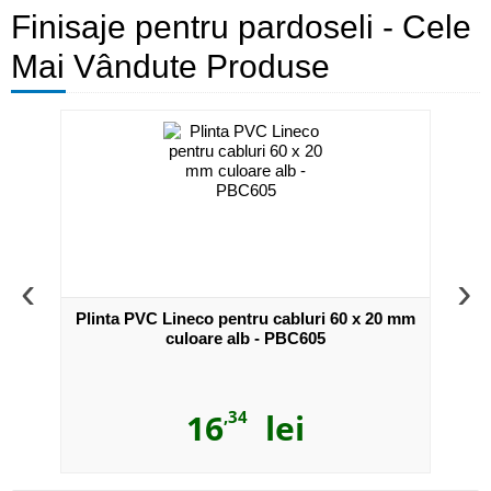
Finisaje pentru pardoseli - Cele
Mai Vândute Produse
‹
›
2 buc.
Plinta PVC Lineco pentru cabluri 60 x 20 mm
Plint
ntru
culoare alb - PBC605
16
,34
lei