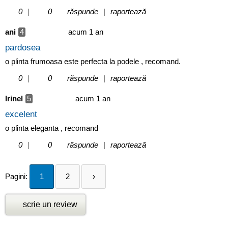
0
|
0
răspunde
|
raportează
ani
4
acum 1 an
pardosea
o plinta frumoasa este perfecta la podele , recomand.
0
|
0
răspunde
|
raportează
Irinel
5
acum 1 an
excelent
o plinta eleganta , recomand
0
|
0
răspunde
|
raportează
Pagini:
1
2
›
scrie un review