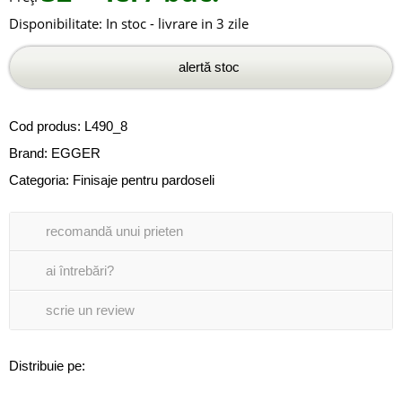
Disponibilitate:
In stoc - livrare in 3 zile
alertă stoc
Cod produs:
L490_8
Brand:
EGGER
Categoria:
Finisaje pentru pardoseli
recomandă unui prieten
ai întrebări?
scrie un review
Distribuie pe: