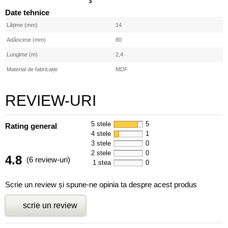
Date tehnice
Lățime (mm)
14
Adâncime (mm)
80
Lungime (m)
2,4
Material de fabricație
MDF
REVIEW-URI
5 stele
5
Rating general
4 stele
1
3 stele
0
2 stele
0
4.8
(6 review-uri)
1 stea
0
Scrie un review și spune-ne opinia ta despre acest produs
scrie un review