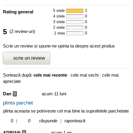
5 stele
2
Rating general
4 stele
0
3 stele
0
2 stele
0
5
(2 review-uri)
1 stea
0
Scrie un review și spune-ne opinia ta despre acest produs
scrie un review
Sortează după:
cele mai recente
|
cele mai vechi
|
cele mai
apreciate
Dan
5
acum 11 luni
plinta parchet
plinta aceasta se potriveste cel mai bine la suprafetele parchetate
0
|
0
răspunde
|
raportează
ADRIAN
5
acum 1 an