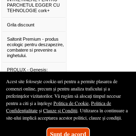
PARCHETUL EGGER CU
TEHNOLOGIE cork+
Grila discount
Saltonit Premium - produs
ecologic pentru deszapezire,
combatere si prevenire a
inghetului.
PROLUX - Genesis:
materiale exclusive, de o
calitate superioara
Acest site folosește cookie-uri pentru a permite plasarea de
comenzi online, precum și pentru analiza traficului și a
Mascota PROLUX Genesis
preferințelor vizitatorilor. Vă rugăm să alocați timpul necesar
pentru a citi și a înțelege
Politica de Cookie
,
Politica de
...toate articolele & ştirile
Confidențialitate
și
Clauze și Condiții
. Utilizarea în continuare a
site-ului implică acceptarea acestor politici, clauze și condiții.
© 2008 - 2026
S.C. Profilux S.A.
Sunt de acord
Magazin online
creat de
Vital Soft