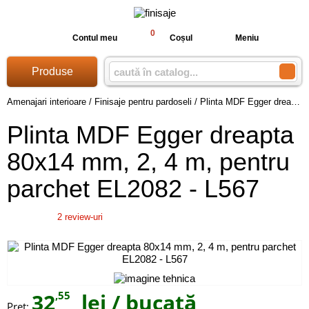
0
Contul meu
Coșul
Meniu
Produse
Amenajari interioare
/
Finisaje pentru pardoseli
/
Plinta MDF Egger dreapta 80x14 mm, 2, 4 m, pentru parchet EL2082 - L567
Plinta MDF Egger dreapta
80x14 mm, 2, 4 m, pentru
parchet EL2082 - L567
2
review-uri
32
,55
lei
/ bucată
Preţ: