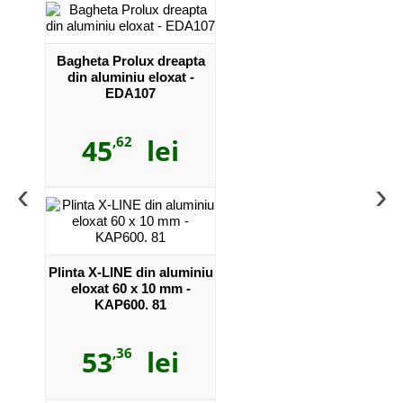
Bagheta Prolux dreapta
din aluminiu eloxat -
EDA107
45
,62
lei
‹
›
Plinta X-LINE din aluminiu
eloxat 60 x 10 mm -
KAP600. 81
53
,36
lei