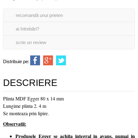
recomandă unui prieten
ai întrebări?
scrie un review
Distribuie pe:
DESCRIERE
Plinta MDF Egger 80 x 14 mm
Lungime plinta 2. 4 m
Se monteaza prin lipire.
Observatii:
Produsele Egger se achita integral in avans, numai in