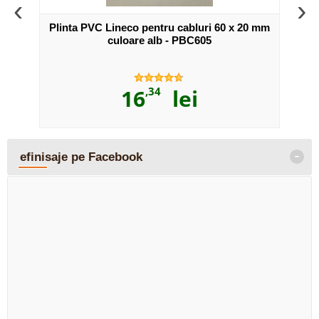
‹
›
2 buc.
Plinta PVC Lineco pentru cabluri 60 x 20 mm
Plint
ntru
culoare alb - PBC605
16
,34
lei
-
efinisaje pe Facebook