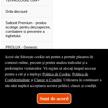
TEHNOLOGIE cork+
Grila discount
Saltonit Premium - produs
ecologic pentru deszapezire,
combatere si prevenire a
inghetului.
PROLUX - Genesis:
materiale exclusive, de o
calitate superioara
Acest site folosește cookie-uri pentru a permite plasarea de
comenzi online, precum și pentru analiza traficului și a
Mascota PROLUX Genesis
preferințelor vizitatorilor. Vă rugăm să alocați timpul necesar
pentru a citi și a înțelege
Politica de Cookie
,
Politica de
...toate articolele & ştirile
Confidențialitate
și
Clauze și Condiții
. Utilizarea în continuare a
site-ului implică acceptarea acestor politici, clauze și condiții.
© 2008 - 2026
S.C. Profilux S.A.
Sunt de acord
Magazin online
creat de
Vital Soft
Created in 0.0333 sec