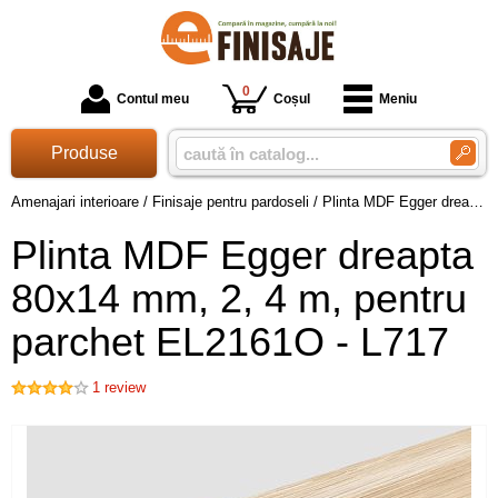
0
Contul meu
Coșul
Meniu
Produse
Amenajari interioare
/
Finisaje pentru pardoseli
/
Plinta MDF Egger dreapta 80x14 mm, 2, 4 m, pentru parchet EL2161O - L717
Plinta MDF Egger dreapta
80x14 mm, 2, 4 m, pentru
parchet EL2161O - L717
1
review