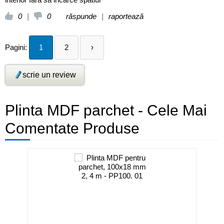
0
|
0
răspunde
|
raportează
Pagini:
1
2
›
scrie un review
Plinta MDF parchet - Cele Mai
Comentate Produse