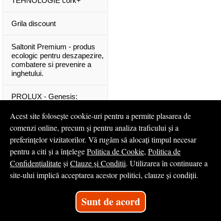
TEHNOLOGIE cork+
Grila discount
Saltonit Premium - produs
ecologic pentru deszapezire,
combatere si prevenire a
inghetului.
PROLUX - Genesis:
materiale exclusive, de o
calitate superioara
Acest site folosește cookie-uri pentru a permite plasarea de
comenzi online, precum și pentru analiza traficului și a
Mascota PROLUX Genesis
preferințelor vizitatorilor. Vă rugăm să alocați timpul necesar
pentru a citi și a înțelege
Politica de Cookie
,
Politica de
...toate articolele & ştirile
Confidențialitate
și
Clauze și Condiții
. Utilizarea în continuare a
site-ului implică acceptarea acestor politici, clauze și condiții.
© 2008 - 2026
S.C. Profilux S.A.
Sunt de acord
Magazin online
creat de
Vital Soft
Created in 0.0257 sec