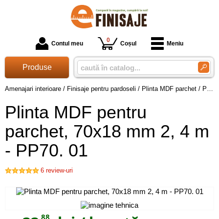
0
Contul meu
Coșul
Meniu
Produse
Amenajari interioare
/
Finisaje pentru pardoseli
/
Plinta MDF parchet
/
Plinta MDF pentru parchet, 70x18 mm 2, 4 m - PP70. 01
Plinta MDF pentru
parchet, 70x18 mm 2, 4 m
- PP70. 01
6
review-uri
,88