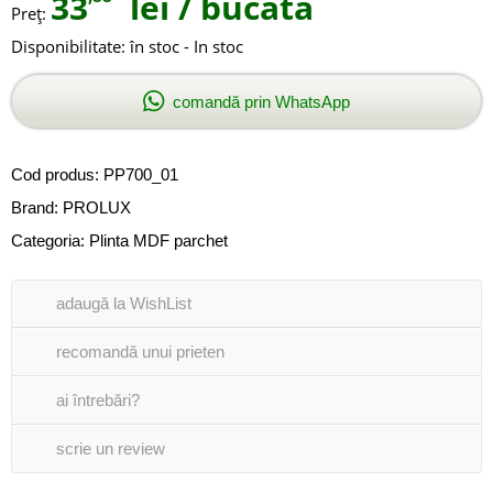
33
lei
/ bucată
Preţ:
Disponibilitate:
în stoc - In stoc
comandă prin WhatsApp
Cod produs:
PP700_01
Brand:
PROLUX
Categoria:
Plinta MDF parchet
adaugă la WishList
recomandă unui prieten
ai întrebări?
scrie un review