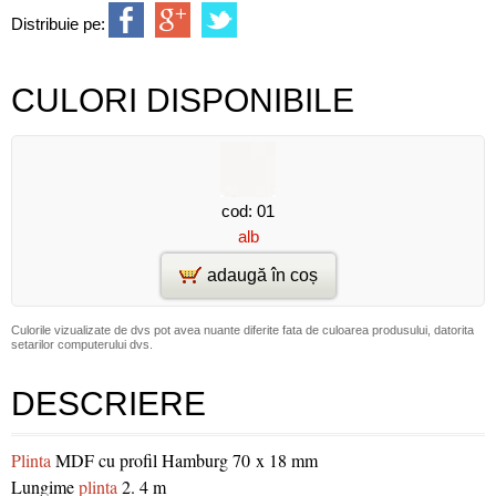
Distribuie pe:
CULORI DISPONIBILE
cod: 01
alb
adaugă în coș
Culorile vizualizate de dvs pot avea nuante diferite fata de culoarea produsului, datorita
setarilor computerului dvs.
DESCRIERE
Plinta
MDF cu profil Hamburg 70 x 18 mm
Lungime
plinta
2. 4 m