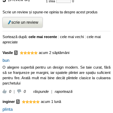
1 stea
0
Scrie un review și spune-ne opinia ta despre acest produs
scrie un review
Sortează după:
cele mai recente
|
cele mai vechi
|
cele mai
apreciate
Vasile
5
acum 2 săptămâni
bun
O alegere superbă pentru un design modern. Se taie curat, fără
să se franjureze pe margini, iar spatele plintei are spațiu suficient
pentru fire. Arată mult mai bine decât plintele clasice la culoarea
parchetului
0
|
0
răspunde
|
raportează
inginer
5
acum 1 lună
plinta