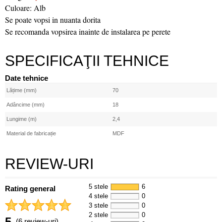
Culoare: Alb
Se poate vopsi in nuanta dorita
Se recomanda vopsirea inainte de instalarea pe perete
SPECIFICAŢII TEHNICE
Date tehnice
Lățime (mm)
70
Adâncime (mm)
18
Lungime (m)
2,4
Material de fabricație
MDF
REVIEW-URI
5 stele
6
Rating general
4 stele
0
3 stele
0
2 stele
0
5
(6 review-uri)