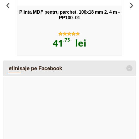
‹
›
4 m -
Plinta MDF pentru parchet, 100x18 mm 2, 4 m -
Plinta
PP100. 01
41
,75
lei
-
efinisaje pe Facebook