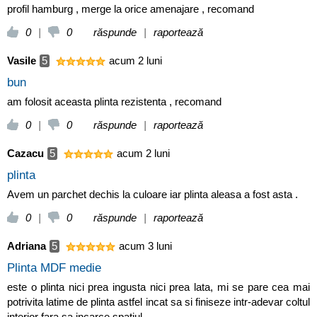
profil hamburg , merge la orice amenajare , recomand
0
|
0
răspunde
|
raportează
Vasile
5
acum 2 luni
bun
am folosit aceasta plinta rezistenta , recomand
0
|
0
răspunde
|
raportează
Cazacu
5
acum 2 luni
plinta
Avem un parchet dechis la culoare iar plinta aleasa a fost asta .
0
|
0
răspunde
|
raportează
Adriana
5
acum 3 luni
Plinta MDF medie
este o plinta nici prea ingusta nici prea lata, mi se pare cea mai
potrivita latime de plinta astfel incat sa si finiseze intr-adevar coltul
interior fara sa incarce spatiul