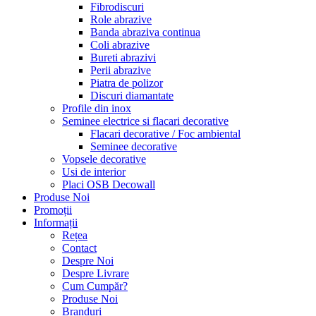
Fibrodiscuri
Role abrazive
Banda abraziva continua
Coli abrazive
Bureti abrazivi
Perii abrazive
Piatra de polizor
Discuri diamantate
Profile din inox
Seminee electrice si flacari decorative
Flacari decorative / Foc ambiental
Seminee decorative
Vopsele decorative
Usi de interior
Placi OSB Decowall
Produse Noi
Promoții
Informații
Rețea
Contact
Despre Noi
Despre Livrare
Cum Cumpăr?
Produse Noi
Branduri