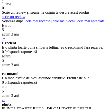
1 stea
0
Scrie un review și spune-ne opinia ta despre acest produs
scrie un review
Sortează după:
cele mai recente
|
cele mai vechi
|
cele mai apreciate
Barbu
5
acum 3 ani
-
+
Excelent
E o plinta foarte buna si foarte ieftina, eu o recomand fara rezerve.
0
|
0
răspunde
|
raportează
Mitroi
5
acum 3 ani
-
+
recomand
Un mod estetic de a-mi ascunde cablurile. Pretul este bun
0
|
0
răspunde
|
raportează
ana
5
acum 3 ani
-
+
plinta
PLINTA FOARTE BUNA , DE CALITATE SI PRETUL