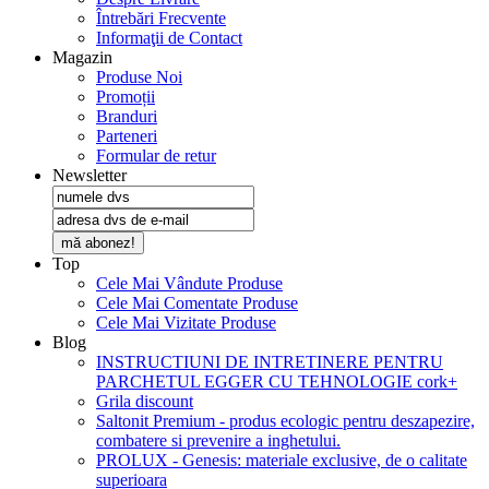
Întrebări Frecvente
Informaţii de Contact
Magazin
Produse Noi
Promoții
Branduri
Parteneri
Formular de retur
Newsletter
mă abonez!
Top
Cele Mai Vândute Produse
Cele Mai Comentate Produse
Cele Mai Vizitate Produse
Blog
INSTRUCTIUNI DE INTRETINERE PENTRU
PARCHETUL EGGER CU TEHNOLOGIE cork+
Grila discount
Saltonit Premium - produs ecologic pentru deszapezire,
combatere si prevenire a inghetului.
PROLUX - Genesis: materiale exclusive, de o calitate
superioara