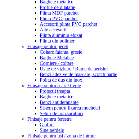
Baghete metalice
Profile de dilatatie
Plinta MDF parchet
Plinta PVC parchet
Accesorii plinta PVC parchet
Alte accesorii
Plinta aluminiu eloxat
Plinta din polimer
Finisaje pentru pereti
Coltare faianta, gresie
Baghete Metalice
Corniere / coltare
Usite de vizitare / Rame de aerisire
Benzi adezive de mascare, scotch hartie
Polita de dus din inox
Finisaje pentru scari / trepte
Protectii treapta
Baghete metalice
Benzi antiderapante
Sistem pentru fixarea mochetei
Seturi de holzsuruburi
Finisaje pentru ferestre
Glafuri
Sine perdele
Finisaje pentru usi / zona de intrare