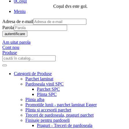
0
Coșul
Coșul dvs este gol.
Meniu
Adresa de e-mail
Parola
autentificare
Am uitat parola
Cont nou
Produse
Categorii de Produse
Parchet laminat
Pardoseala vinil SPC
Parchet SPC
Plinta SPC
Plinta alba
Promotiile lunii - parchet laminat Egger
Plinta si accesorii parchet
Treceri de pardoseala, praguri parchet
Finisaje pentru pardoseli
Praguri - Treceri de pardoseala