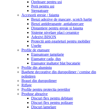
Opritoare pentru usi
Perii pentru usi
Stergatoare
Accesorii gresie / faianta
Benzi adezive de mascare, scotch hartie
Benzi antiderapante, antialunecare
Distantiere pentru gresie si faianta
Sisteme nivelare placi ceramice
Adezivi BISON
Protectii anti-zgarieturi pentru mobilier
Unelte
Profile de etansare
Etansatoare tamplarie
Etansator cada, dus
Etansator inaltator blat bucatarie
Profile din aluminiu
Baghete decorative din duropolimer / cornise din
polistiren
Brauri din duropolimer
Riflaje
Profile pentru protectia peretilor
Produse abrazive
Discuri flex pentru debitare
Discuri flex pentru polizare
Discuri lamelare