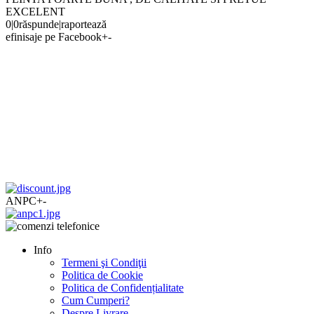
EXCELENT
0
|
0
răspunde
|
raportează
efinisaje pe Facebook
+
-
ANPC
+
-
Info
Termeni şi Condiţii
Politica de Cookie
Politica de Confidențialitate
Cum Cumperi?
Despre Livrare