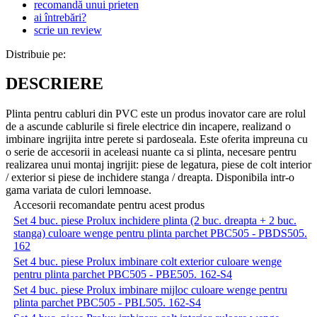
recomandă unui prieten
ai întrebări?
scrie un review
Distribuie pe:
DESCRIERE
Plinta pentru cabluri din PVC este un produs inovator care are rolul
de a ascunde cablurile si firele electrice din incapere, realizand o
imbinare ingrijita intre perete si pardoseala. Este oferita impreuna cu
o serie de accesorii in aceleasi nuante ca si plinta, necesare pentru
realizarea unui montaj ingrijit: piese de legatura, piese de colt interior
/ exterior si piese de inchidere stanga / dreapta. Disponibila intr-o
gama variata de culori lemnoase.
Accesorii recomandate pentru acest produs
Set 4 buc. piese Prolux inchidere plinta (2 buc. dreapta + 2 buc.
stanga) culoare wenge pentru plinta parchet PBC505 - PBDS505.
162
Set 4 buc. piese Prolux imbinare colt exterior culoare wenge
pentru plinta parchet PBC505 - PBE505. 162-S4
Set 4 buc. piese Prolux imbinare mijloc culoare wenge pentru
plinta parchet PBC505 - PBL505. 162-S4