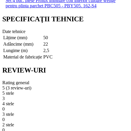
Set 4 buc. piese Prolux imbinare colt interior culoare wenge
pentru plinta parchet PBC505 - PBY505. 162-S4
SPECIFICAŢII TEHNICE
Date tehnice
Lățime (mm)
50
Adâncime (mm)
22
Lungime (m)
2,5
Material de fabricație
PVC
REVIEW-URI
Rating general
5
(3 review-uri)
5 stele
3
4 stele
0
3 stele
0
2 stele
0