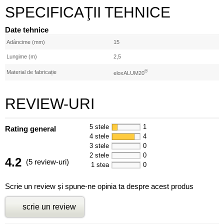
SPECIFICAŢII TEHNICE
Date tehnice
Adâncime (mm)
15
Lungime (m)
2,5
®
Material de fabricație
eloxALUM20
REVIEW-URI
5 stele
1
Rating general
4 stele
4
3 stele
0
2 stele
0
4.2
(5 review-uri)
1 stea
0
Scrie un review și spune-ne opinia ta despre acest produs
scrie un review