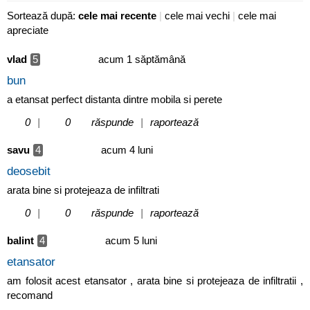
Sortează după:
cele mai recente
|
cele mai vechi
|
cele mai
apreciate
vlad
5
acum 1 săptămână
bun
a etansat perfect distanta dintre mobila si perete
0
|
0
răspunde
|
raportează
savu
4
acum 4 luni
deosebit
arata bine si protejeaza de infiltrati
0
|
0
răspunde
|
raportează
balint
4
acum 5 luni
etansator
am folosit acest etansator , arata bine si protejeaza de infiltratii ,
recomand