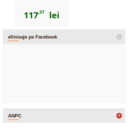
117
,37
lei
-
efinisaje pe Facebook
+
ANPC