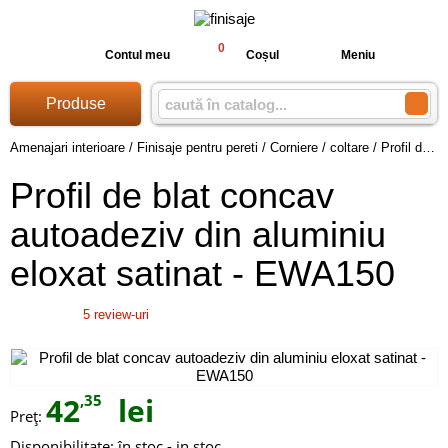
0
Contul meu
Coșul
Meniu
Produse
Amenajari interioare
/
Finisaje pentru pereti
/
Corniere / coltare
/
Profil de blat concav autoadeziv din aluminiu eloxat satinat - EWA150
Profil de blat concav
autoadeziv din aluminiu
eloxat satinat - EWA150
5
review-uri
42
,35
lei
Preţ:
Disponibilitate:
în stoc - in stoc