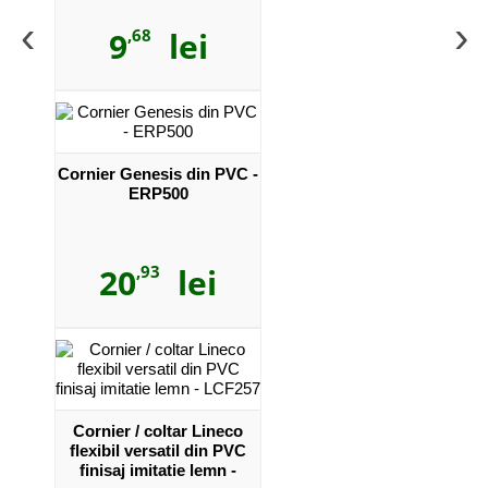
‹
›
9
,68
lei
Cornier Genesis din PVC -
ERP500
20
,93
lei
Cornier / coltar Lineco
flexibil versatil din PVC
finisaj imitatie lemn -