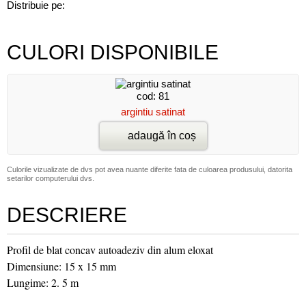
Distribuie pe:
CULORI DISPONIBILE
cod: 81
argintiu satinat
adaugă în coș
Culorile vizualizate de dvs pot avea nuante diferite fata de culoarea produsului, datorita
setarilor computerului dvs.
DESCRIERE
Profil de blat concav autoadeziv din alum eloxat
Dimensiune: 15 x 15 mm
Lungime: 2. 5 m