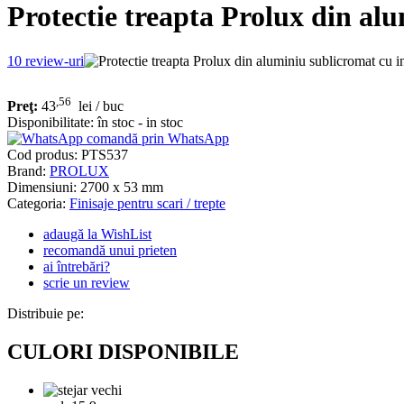
Protectie treapta Prolux din al
10
review-uri
,56
Preţ:
43
lei
/ buc
Disponibilitate:
în stoc - in stoc
comandă prin WhatsApp
Cod produs:
PTS537
Brand:
PROLUX
Dimensiuni: 2700 x 53 mm
Categoria:
Finisaje pentru scari / trepte
adaugă la WishList
recomandă unui prieten
ai întrebări?
scrie un review
Distribuie pe:
CULORI DISPONIBILE