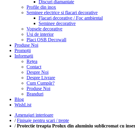
Discuri diamantate
Profile din inox
Seminee electrice si flacari decorative
Flacari decorative / Foc ambiental
Seminee decorative
Vopsele decorative
Usi de interior
Placi OSB Decowall
Produse Noi
Promoții
Informații
Rețea
Contact
Despre Noi
Despre Livrare
Cum Cumpăr?
Produse Noi
Branduri
Blog
WishList
Amenajari interioare
/
Finisaje pentru scari / trepte
/
Protectie treapta Prolux din aluminiu sublicromat cu ins