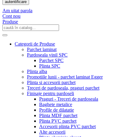
autentificare
Am uitat parola
Cont nou
Produse
Categorii de Produse
Parchet laminat
Pardoseala vinil SPC
Parchet SPC
Plinta SPC
Plinta alba
Promotiile lunii - parchet laminat Egger
Plinta si accesorii parchet
Treceri de pardoseala, praguri parchet
Finisaje pentru pardoseli
Praguri - Treceri de pardoseala
Baghete metalice
Profile de dilatatie
Plinta MDF parchet
Plinta PVC parchet
Accesorii plinta PVC parchet
Alte accesorii