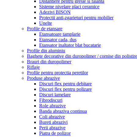
Distantiere pentru gresie si faianta
Sisteme nivelare placi ceramice
Adezivi BISON
Protectii anti-zgarieturi pentru mobilier
Unelte
Profile de etansare
Etansatoare tamplarie
Etansator cada, dus
Etansator inaltator blat bucatarie
Profile din aluminiu
Baghete decorative din duropolimer / cornise din polistir
Brauri din duropolimer
Riflaje
Profile pentru protectia peretilor
Produse abrazive
Discuri flex pentru debitare
Discuri flex pentru polizare
Discuri lamelare
Fibrodiscuri
Role abrazive
Banda abraziva continua
Coli abrazive
Bureti abrazivi
Perii abrazive
Piatra de polizor