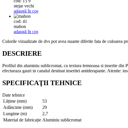
cod: 15 9
stejar vechi
adaugă în coș
cod: 41
mahon
adaugă în coș
Culorile vizualizate de dvs pot avea nuante diferite fata de culoarea pr
DESCRIERE
Profilul din aluminiu sublicromat, cu textura lemnoasa si insertie din 
efectueaza gauri in canalul destinat insertiei antiderapante. Atentie: in
SPECIFICAŢII TEHNICE
Date tehnice
Lățime (mm)
53
Adâncime (mm)
29
Lungime (m)
2,7
Material de fabricație
Aluminiu sublicromat