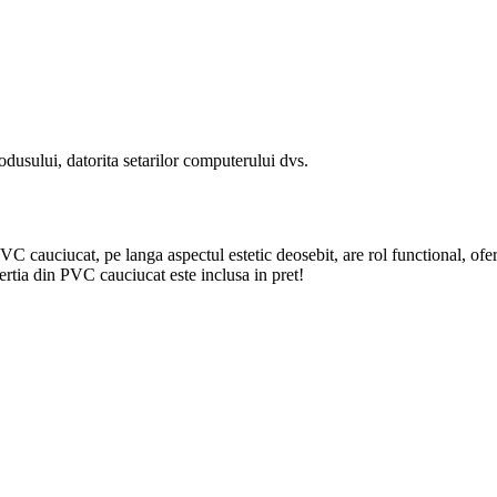
odusului, datorita setarilor computerului dvs.
PVC cauciucat, pe langa aspectul estetic deosebit, are rol functional, ofe
sertia din PVC cauciucat este inclusa in pret!