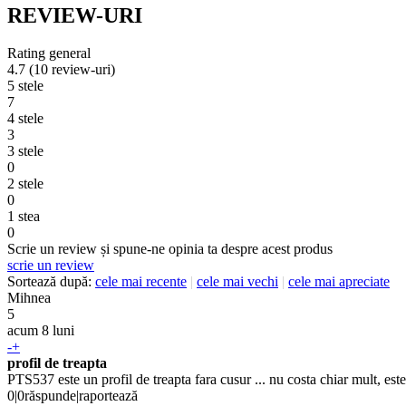
REVIEW-URI
Rating general
4.7
(10 review-uri)
5 stele
7
4 stele
3
3 stele
0
2 stele
0
1 stea
0
Scrie un review și spune-ne opinia ta despre acest produs
scrie un review
Sortează după:
cele mai recente
|
cele mai vechi
|
cele mai apreciate
Mihnea
5
acum 8 luni
-
+
profil de treapta
PTS537 este un profil de treapta fara cusur ... nu costa chiar mult, est
0
|
0
răspunde
|
raportează