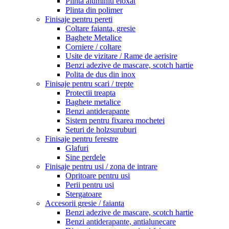
Plinta aluminiu eloxat
Plinta din polimer
Finisaje pentru pereti
Coltare faianta, gresie
Baghete Metalice
Corniere / coltare
Usite de vizitare / Rame de aerisire
Benzi adezive de mascare, scotch hartie
Polita de dus din inox
Finisaje pentru scari / trepte
Protectii treapta
Baghete metalice
Benzi antiderapante
Sistem pentru fixarea mochetei
Seturi de holzsuruburi
Finisaje pentru ferestre
Glafuri
Sine perdele
Finisaje pentru usi / zona de intrare
Opritoare pentru usi
Perii pentru usi
Stergatoare
Accesorii gresie / faianta
Benzi adezive de mascare, scotch hartie
Benzi antiderapante, antialunecare