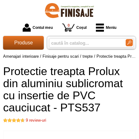
0
Contul meu
Coșul
Meniu
Produse
Amenajari interioare
/
Finisaje pentru scari / trepte
/
Protectie treapta Prolux din aluminiu sublicromat cu insertie de PVC cauciucat - PTS537
Protectie treapta Prolux
din aluminiu sublicromat
cu insertie de PVC
cauciucat - PTS537
9
review-uri