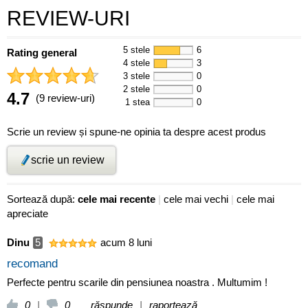
REVIEW-URI
5 stele
6
Rating general
4 stele
3
3 stele
0
2 stele
0
4.7
(9 review-uri)
1 stea
0
Scrie un review și spune-ne opinia ta despre acest produs
scrie un review
Sortează după:
cele mai recente
|
cele mai vechi
|
cele mai
apreciate
Dinu
5
acum 8 luni
recomand
Perfecte pentru scarile din pensiunea noastra . Multumim !
0
|
0
răspunde
|
raportează