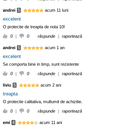
andrei
5
acum 11 luni
excelent
O protectie de treapta de nota 10!
0
|
0
răspunde
|
raportează
andrei
5
acum 1 an
excelent
Se comporta bine in timp, sunt rezistente
0
|
0
răspunde
|
raportează
liviu
5
acum 2 ani
treapta
O protectie calitativa, multumit de achizitie.
0
|
0
răspunde
|
raportează
emi
4
acum 11 ani