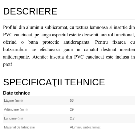
DESCRIERE
Profilul din aluminiu sublicromat, cu textura lemnoasa si insertie din
PVC cauciucat, pe langa aspectul estetic deosebit, are rol functional,
oferind o buna protectie antiderapanta. Pentru fixarea cu
holzsuruburi, se efectueaza gauri in canalul destinat insertiei
antiderapante. Atentie: insertia din PVC cauciucat este inclusa in
pret!
SPECIFICAŢII TEHNICE
Date tehnice
Lățime (mm)
53
Adâncime (mm)
29
Lungime (m)
2,7
Material de fabricație
Aluminiu sublicromat