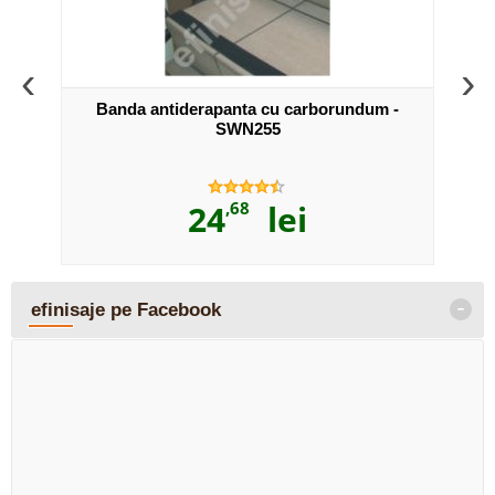
‹
›
i din
Banda antiderapanta cu carborundum -
Prot
SWN255
24
,68
lei
-
efinisaje pe Facebook