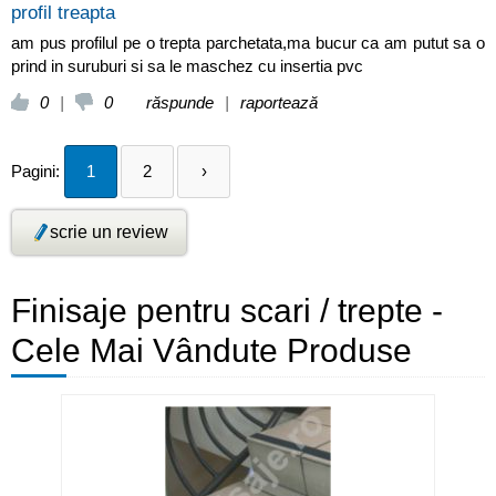
profil treapta
am pus profilul pe o trepta parchetata,ma bucur ca am putut sa o
prind in suruburi si sa le maschez cu insertia pvc
0
|
0
răspunde
|
raportează
Pagini:
1
2
›
scrie un review
Finisaje pentru scari / trepte -
Cele Mai Vândute Produse