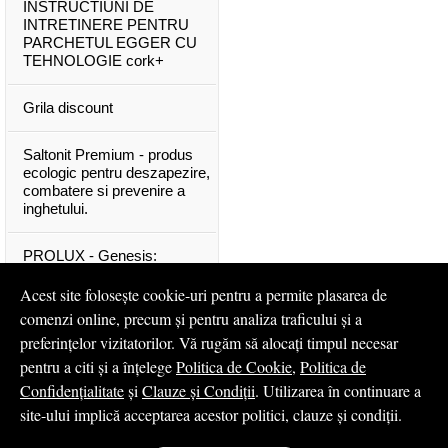
INSTRUCTIUNI DE
INTRETINERE PENTRU
PARCHETUL EGGER CU
TEHNOLOGIE cork+
Grila discount
Saltonit Premium - produs
ecologic pentru deszapezire,
combatere si prevenire a
inghetului.
PROLUX - Genesis:
materiale exclusive, de o
calitate superioara
Acest site folosește cookie-uri pentru a permite plasarea de
comenzi online, precum și pentru analiza traficului și a
Mascota PROLUX Genesis
preferințelor vizitatorilor. Vă rugăm să alocați timpul necesar
pentru a citi și a înțelege
Politica de Cookie
,
Politica de
...toate articolele & ştirile
Confidențialitate
și
Clauze și Condiții
. Utilizarea în continuare a
site-ului implică acceptarea acestor politici, clauze și condiții.
© 2008 - 2026
S.C. Profilux S.A.