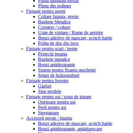
Plinta aluminiu eloxat
Plinta din polimer
Finisaje pentru pereti
Coltare faianta, gresie
Baghete Metalice
Corniere / coltare
Usite de vizitare / Rame de aerisire
Benzi adezive de mascare, scotch hartie
Polita de dus din inox
Finisaje pentru scari / trepte
Protectii treapta
Baghete metalice
Benzi antiderapante
Sistem pentru fixarea mochetei
Seturi de holzsuruburi
Finisaje pentru ferestre
Glafuri
Sine perdele
Finisaje pentru usi / zona de intrare
Opritoare pentru usi
Perii pentru usi
Stergatoare
Accesorii gresie / faianta
Benzi adezive de mascare, scotch hartie
Benzi antiderapante, antialunecare