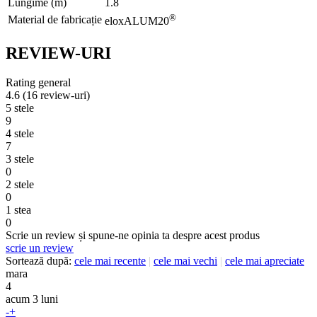
Lungime (m)
1.8
®
Material de fabricație
eloxALUM20
REVIEW-URI
Rating general
4.6
(16 review-uri)
5 stele
9
4 stele
7
3 stele
0
2 stele
0
1 stea
0
Scrie un review și spune-ne opinia ta despre acest produs
scrie un review
Sortează după:
cele mai recente
|
cele mai vechi
|
cele mai apreciate
mara
4
acum 3 luni
-
+