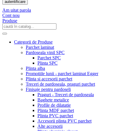
autentificare
Am uitat parola
Cont nou
Produse
Categorii de Produse
Parchet laminat
Pardoseala vinil SPC
Parchet SPC
Plinta SPC
Plinta alba
Promotiile lunii - parchet laminat Egger
Plinta si accesorii parchet
Treceri de pardoseala, praguri parchet
Finisaje pentru pardoseli
Praguri - Treceri de pardoseala
Baghete metalice
Profile de dilatatie
Plinta MDF parchet
Plinta PVC parchet
Accesorii plinta PVC parchet
Alte accesorii