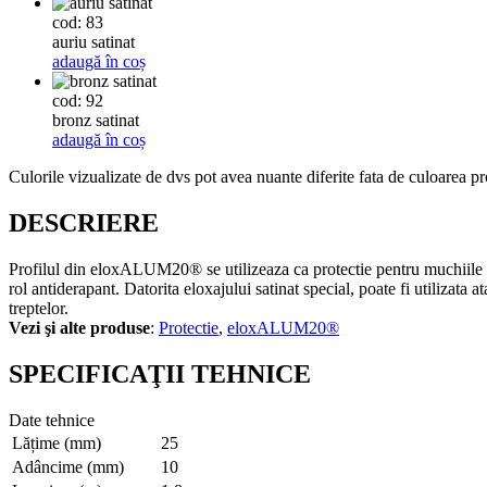
cod: 83
auriu satinat
adaugă în coș
cod: 92
bronz satinat
adaugă în coș
Culorile vizualizate de dvs pot avea nuante diferite fata de culoarea pr
DESCRIERE
Profilul din eloxALUM20® se utilizeaza ca protectie pentru muchiile trep
rol antiderapant. Datorita eloxajului satinat special, poate fi utilizata a
treptelor.
Vezi şi alte produse
:
Protectie
,
eloxALUM20®
SPECIFICAŢII TEHNICE
Date tehnice
Lățime (mm)
25
Adâncime (mm)
10