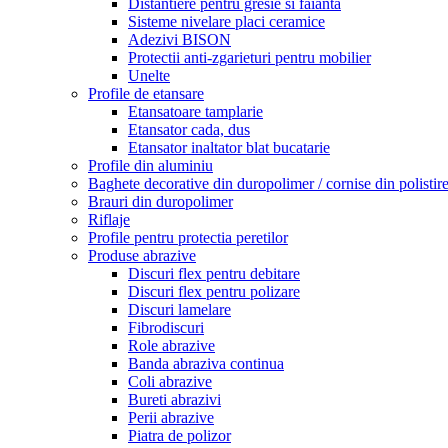
Distantiere pentru gresie si faianta
Sisteme nivelare placi ceramice
Adezivi BISON
Protectii anti-zgarieturi pentru mobilier
Unelte
Profile de etansare
Etansatoare tamplarie
Etansator cada, dus
Etansator inaltator blat bucatarie
Profile din aluminiu
Baghete decorative din duropolimer / cornise din polistir
Brauri din duropolimer
Riflaje
Profile pentru protectia peretilor
Produse abrazive
Discuri flex pentru debitare
Discuri flex pentru polizare
Discuri lamelare
Fibrodiscuri
Role abrazive
Banda abraziva continua
Coli abrazive
Bureti abrazivi
Perii abrazive
Piatra de polizor