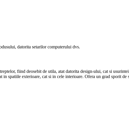
odusului, datorita setarilor computerului dvs.
telor, fiind deosebit de utila, atat datorita design-ului, cat si usurint
tat in spatiile exterioare, cat si in cele interioare. Ofera un grad sporit d