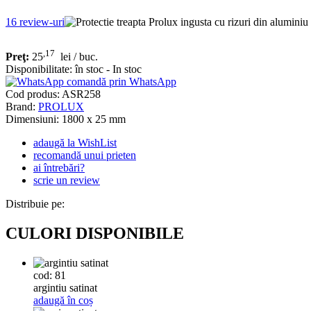
16
review-uri
,17
Preţ:
25
lei
/ buc.
Disponibilitate:
în stoc - In stoc
comandă prin WhatsApp
Cod produs:
ASR258
Brand:
PROLUX
Dimensiuni: 1800 x 25 mm
adaugă la WishList
recomandă unui prieten
ai întrebări?
scrie un review
Distribuie pe:
CULORI DISPONIBILE
cod: 81
argintiu satinat
adaugă în coș