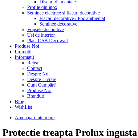
Discuri diamantate
Profile din inox
Seminee electrice si flacari decorative
Flacari decorative / Foc ambiental
Seminee decorative
Vopsele decorative
Usi de interior
Placi OSB Decowall
Produse Noi
Promoții
Informații
Rețea
Contact
Despre Noi
Despre Livrare
Cum Cumpăr?
Produse Noi
Branduri
Blog
WishList
Amenajari interioare
Protectie treapta Prolux ingusta