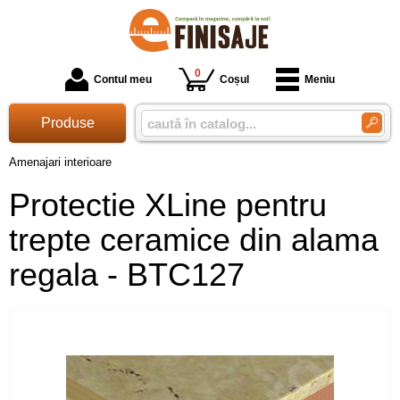
0
Contul meu
Coșul
Meniu
Produse
Amenajari interioare
Protectie XLine pentru
trepte ceramice din alama
regala - BTC127