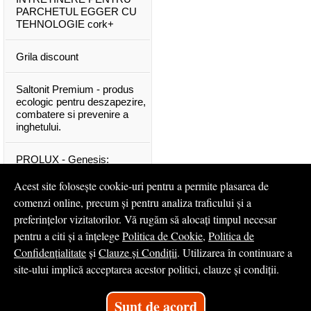
PARCHETUL EGGER CU
TEHNOLOGIE cork+
Grila discount
Saltonit Premium - produs
ecologic pentru deszapezire,
combatere si prevenire a
inghetului.
PROLUX - Genesis:
materiale exclusive, de o
calitate superioara
Acest site folosește cookie-uri pentru a permite plasarea de
comenzi online, precum și pentru analiza traficului și a
Mascota PROLUX Genesis
preferințelor vizitatorilor. Vă rugăm să alocați timpul necesar
pentru a citi și a înțelege
Politica de Cookie
,
Politica de
...toate articolele & ştirile
Confidențialitate
și
Clauze și Condiții
. Utilizarea în continuare a
site-ului implică acceptarea acestor politici, clauze și condiții.
© 2008 - 2026
S.C. Profilux S.A.
Sunt de acord
Magazin online
creat de
Vital Soft