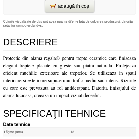
adaugă în coș
Culorile vizualizate de dvs pot avea nuante diferite fata de culoarea produsului, datorita
setarilor computerului dvs.
DESCRIERE
Protectie din alama regala® pentru trepte ceramice care finiseaza
elegant treptele placate cu gresie sau piatra naturala. Protejeaza
eficient muchiile exterioare ale treptelor. Se utilizeaza in spatii
interioare si exterioare supuse unui trafic mediu sau intens. Rizurile
cu care este prevazuta au rol antiderapant. Datorita finisajului de
alama lucioasa, creeaza un impact vizual deosebit.
SPECIFICAŢII TEHNICE
Date tehnice
Lățime (mm)
18