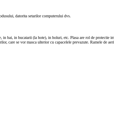
odusului, datorita setarilor computerului dvs.
in bai, in bucatarii (la hote), in holuri, etc. Plasa are rol de protectie 
rilor, care se vor masca ulterior cu capacelele prevazute. Ramele de aeris