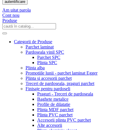
autentificare
Am uitat parola
Cont nou
Produse
Categorii de Produse
Parchet laminat
Pardoseala vinil SPC
Parchet SPC
Plinta SPC
Plinta alba
Promotiile lunii - parchet laminat Egger
Plinta si accesorii parchet
Treceri de pardoseala, praguri parchet
Finisaje pentru pardoseli
Praguri - Treceri de pardoseala
Baghete metalice
Profile de dilatatie
Plinta MDF parchet
Plinta PVC parchet
Accesorii plinta PVC parchet
Alte accesorii