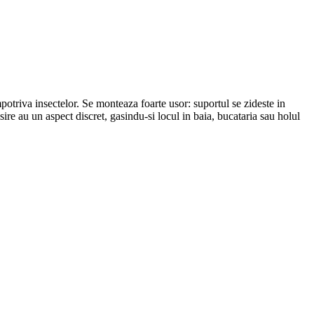
impotriva insectelor. Se monteaza foarte usor: suportul se zideste in
ire au un aspect discret, gasindu-si locul in baia, bucataria sau holul