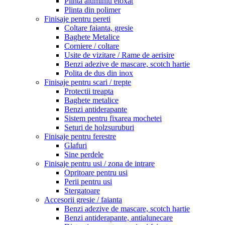
Plinta aluminiu eloxat
Plinta din polimer
Finisaje pentru pereti
Coltare faianta, gresie
Baghete Metalice
Corniere / coltare
Usite de vizitare / Rame de aerisire
Benzi adezive de mascare, scotch hartie
Polita de dus din inox
Finisaje pentru scari / trepte
Protectii treapta
Baghete metalice
Benzi antiderapante
Sistem pentru fixarea mochetei
Seturi de holzsuruburi
Finisaje pentru ferestre
Glafuri
Sine perdele
Finisaje pentru usi / zona de intrare
Opritoare pentru usi
Perii pentru usi
Stergatoare
Accesorii gresie / faianta
Benzi adezive de mascare, scotch hartie
Benzi antiderapante, antialunecare