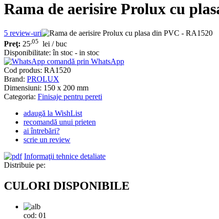
Rama de aerisire Prolux cu pla
5
review-uri
,05
Preţ:
25
lei
/ buc
Disponibilitate:
în stoc - in stoc
comandă prin WhatsApp
Cod produs:
RA1520
Brand:
PROLUX
Dimensiuni: 150 x 200 mm
Categoria:
Finisaje pentru pereti
adaugă la WishList
recomandă unui prieten
ai întrebări?
scrie un review
Informaţii tehnice detaliate
Distribuie pe:
CULORI DISPONIBILE
cod: 01