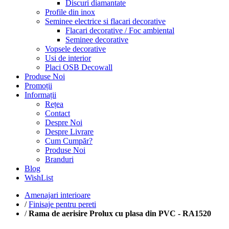
Discuri diamantate
Profile din inox
Seminee electrice si flacari decorative
Flacari decorative / Foc ambiental
Seminee decorative
Vopsele decorative
Usi de interior
Placi OSB Decowall
Produse Noi
Promoții
Informații
Rețea
Contact
Despre Noi
Despre Livrare
Cum Cumpăr?
Produse Noi
Branduri
Blog
WishList
Amenajari interioare
/
Finisaje pentru pereti
/
Rama de aerisire Prolux cu plasa din PVC - RA1520