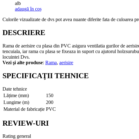
alb
adaugă în coș
Culorile vizualizate de dvs pot avea nuante diferite fata de culoarea pr
DESCRIERE
Rama de aerisire cu plasa din PVC asigura ventilatia gurilor de aerisire, 
tencuiala, iar rama cu plasa se fixeaza in suport cu ajutorul holzsurubu
locuintei Dvs.
Vezi şi alte produse
:
Rama
,
aerisire
SPECIFICAŢII TEHNICE
Date tehnice
Lățime (mm)
150
Lungime (m)
200
Material de fabricație
PVC
REVIEW-URI
Rating general