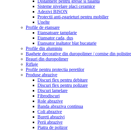
Distantiere pentru gresie si faianta
Sisteme nivelare placi ceramice
Adezivi BISON
Protectii anti-zgarieturi pentru mobilier
Unelte
Profile de etansare
Etansatoare tamplarie
Etansator cada, dus
Etansator inaltator blat bucatarie
Profile din aluminiu
Baghete decorative din duropolimer / cornise din polistir
Brauri din duropolimer
Riflaje
Profile pentru protectia peretilor
Produse abrazive
Discuri flex pentru debitare
Discuri flex pentru polizare
Discuri lamelare
Fibrodiscuri
Role abrazive
Banda abraziva continua
Coli abrazive
Bureti abrazivi
Perii abrazive
Piatra de polizor