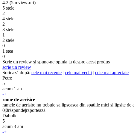
4.2
(5 review-uri)
5 stele
2
4 stele
2
3 stele
1
2 stele
0
1 stea
0
Scrie un review și spune-ne opinia ta despre acest produs
scrie un review
Sortează după:
cele mai recente
|
cele mai vechi
|
cele mai apreciate
Petre
5
acum 1 an
-
+
rame de aerisire
ramele de aerisire nu trebuie sa lipseasca din spatiile mici si lipsite de a
0
|
0
răspunde
|
raportează
Dabulici
5
acum 3 ani
-
+