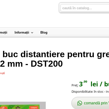
moții
Informații
Blog
 buc distantiere pentru gre
a 2 mm - DST200
-uri
,99
3
lei
/ b
Preţ:
Disponibilitate:
în stoc - I
comandă prin