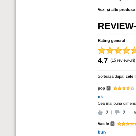
Vezi şi alte produse
REVIEW-
Rating general
4.7
(15 review-uri)
Sortează după:
cele 
pop
4
ok
Cea mai buna dimensi
0
|
0
r
Vasile
5
bun