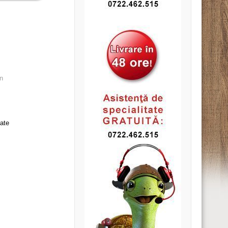
n
iate