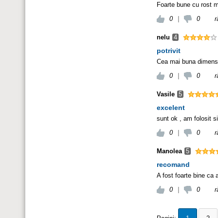
Foarte bune cu rost m
0
|
0
r
nelu
4
potrivit
Cea mai buna dimensi
0
|
0
r
Vasile
5
excelent
sunt ok , am folosit si
0
|
0
r
Manolea
5
recomand
A fost foarte bine ca a
0
|
0
r