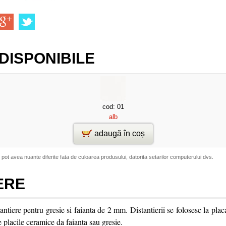
DISPONIBILE
cod: 01
alb
adaugă în coș
 pot avea nuante diferite fata de culoarea produsului, datorita setarilor computerului dvs.
ERE
antiere pentru gresie si faianta de 2 mm. Distantierii se folosesc la pla
e placile ceramice da faianta sau gresie.