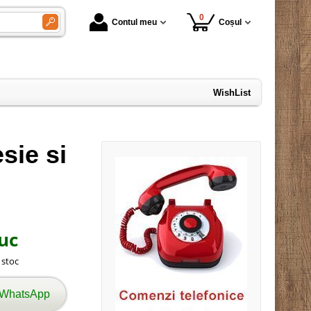
0
Contul meu
Coșul
WishList
sie si
uc
n stoc
 WhatsApp