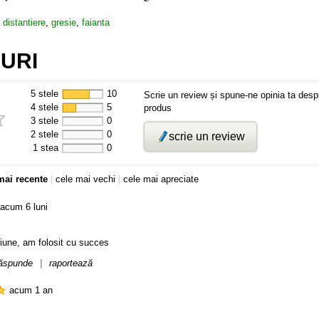
:
distantiere
,
gresie
,
faianta
URI
5 stele
10
Scrie un review și spune-ne opinia ta desp
4 stele
5
produs
3 stele
0
2 stele
0
scrie un review
1 stea
0
mai recente
|
cele mai vechi
|
cele mai apreciate
acum 6 luni
une, am folosit cu succes
ăspunde
|
raportează
acum 1 an