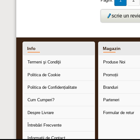
Pagini:
1
2
scrie un rev
Info
Magazin
Termeni şi Condiţii
Produse Noi
Politica de Cookie
Promoții
Politica de Confidențialitate
Branduri
Cum Cumperi?
Parteneri
Despre Livrare
Formular de retur
Întrebări Frecvente
Informaţii de Contact