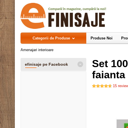
Categorii de Produse
Produse Noi
Pro
Amenajari interioare
Set 100
-
efinisaje pe Facebook
faiant
15
review