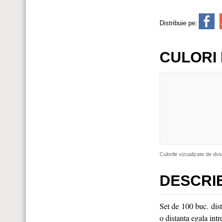
Distribuie pe:
CULORI 
Culorile vizualizate de dvs
DESCRI
Set de 100 buc. dist
o distanta egala intr