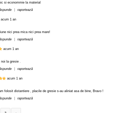
ic si econommie la material
ăspunde
|
raportează
acum 1 an
une nici prea mica nici prea mare!
ăspunde
|
raportează
acum 1 an
 noi la gresie .
ăspunde
|
raportează
acum 1 an
m folosit distantiere , placile de gresie s-au aliniat asa de bine, Bravo !
ăspunde
|
raportează